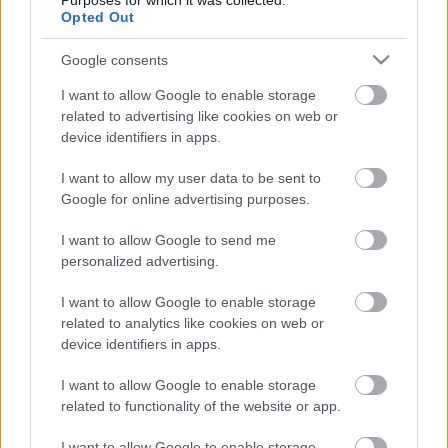
Purposes for which it was collected.
eseményeivel foglalkoznak majd, míg az
Opted Out
óvodásoknak lesz mese és zene is - ismertette a
Google consents
programot
Székely-Szügyi Zsuzsanna
projektmenedzser.
I want to allow Google to enable storage
related to advertising like cookies on web or
device identifiers in apps.
Krámer György
koreográfus zenei foglalkozásait
minden résztvevő intézményben megtartja. Mint
I want to allow my user data to be sent to
mondta, azt szeretné megmutatni a gyerekeknek,
Google for online advertising purposes.
hogyan lehet kommunikálni beszéd nélkül is,
valamint rávezetni őket a közösségi tánc örömére.
I want to allow Google to send me
personalized advertising.
I want to allow Google to enable storage
Forrás: MTI
related to analytics like cookies on web or
device identifiers in apps.
I want to allow Google to enable storage
related to functionality of the website or app.
I want to allow Google to enable storage