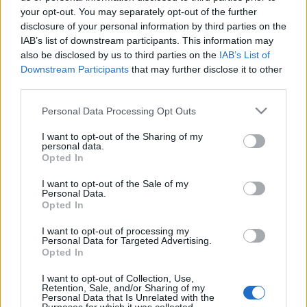
your opt-out. You may separately opt-out of the further
disclosure of your personal information by third parties on the
A színház 12,1 millió forintot nyert
Mozgásban a
IAB’s list of downstream participants. This information may
kultúra
című programjához, amelyben három
also be disclosed by us to third parties on the
IAB’s List of
veszprémi mellett a nagyvázsonyi és a sümegi
Downstream Participants
that may further disclose it to other
általános iskola, valamint a veszprémi Ringató
third parties.
óvoda vesz részt.
Please note that this website/app uses one or more Google
Personal Data Processing Opt Outs
services and may gather and store information including but
not limited to your visit or usage behaviour. You may click to
I want to opt-out of the Sharing of my
A teátrum idén tavasszal és ősszel 4-4 alkalommal
personal data.
grant or deny consent to Google and its third-party tags to
három órás témanapot tart az intézményekben:
Opted In
use your data for below specified purposes in below Google
színház- és drámapedagógiai, táncművészeti
consent section.
I want to opt-out of the Sale of my
programokkal várják a gyerekeket.
Personal Data.
Opted In
A témavezetők a színház színészei. A
I want to opt-out of processing my
Personal Data for Targeted Advertising.
foglalkozásokon szó lesz a veszprémi Laczkó Dezső
Opted In
Múzeum állandó helytörténeti kiállításához
kapcsolódó korokról. A nagyvázsonyi és sümegi
I want to opt-out of Collection, Use,
Retention, Sale, and/or Sharing of my
iskolák tanulói a vándorszínészettel, nyelvújítással,
Personal Data that Is Unrelated with the
reformkorral, az 1848/49-es forradalom