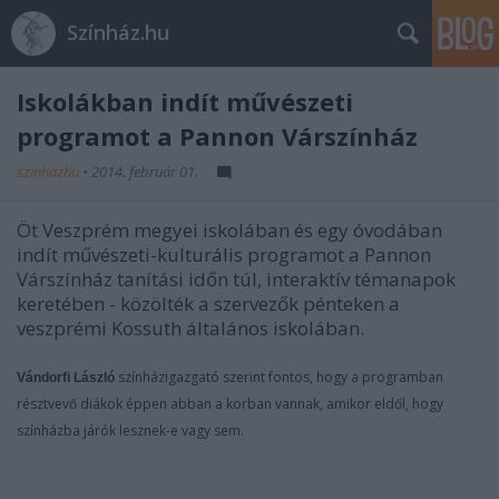
Színház.hu
Iskolákban indít művészeti
programot a Pannon Várszínház
szinhazhu
•
2014. február 01.
Öt Veszprém megyei iskolában és egy óvodában
indít művészeti-kulturális programot a Pannon
Várszínház tanítási időn túl, interaktív témanapok
keretében - közölték a szervezők pénteken a
veszprémi Kossuth általános iskolában.
színházigazgató szerint fontos, hogy a programban
Vándorfi László
résztvevő diákok éppen abban a korban vannak, amikor eldől, hogy
színházba járók lesznek-e vagy sem.