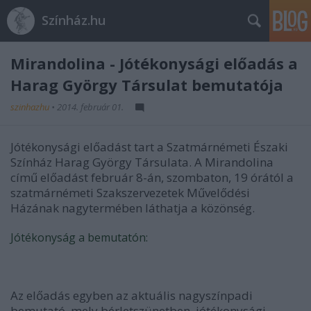
Színház.hu
Mirandolina - Jótékonysági előadás a
Harag György Társulat bemutatója
szinhazhu
•
2014. február 01.
Jótékonysági előadást tart a Szatmárnémeti Északi
Színház Harag György Társulata. A Mirandolina
című előadást február 8-án, szombaton, 19 órától a
szatmárnémeti Szakszervezetek Művelődési
Házának nagytermében láthatja a közönség.
Jótékonyság a bemutatón:
Az előadás egyben az aktuális nagyszínpadi
bemutató, mely bérletszünetben, jótékonysági