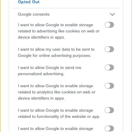
Opted Out
Google consents
I want to allow Google to enable storage
related to advertising like cookies on web or
device identifiers in apps.
I want to allow my user data to be sent to
Google for online advertising purposes.
I want to allow Google to send me
personalized advertising.
Ajánló a Mirandolina c. előadás elé:
I want to allow Google to enable storage
related to analytics like cookies on web or
Carlo Goldoni
kortársai között műfajújítónak
device identifiers in apps.
számított azon alapelvvel, miszerint a jellem a
komédia valódi forrása. Darabjaiban fokozatosan
I want to allow Google to enable storage
eltűnnek a commedia dell’artét jellemző maszkok, a
related to functionality of the website or app.
szerepalkotásban a színész egyénisége, a karakterré
válás kerül előtérbe. Egyik legfontosabb
I want to allow Google to enable storage