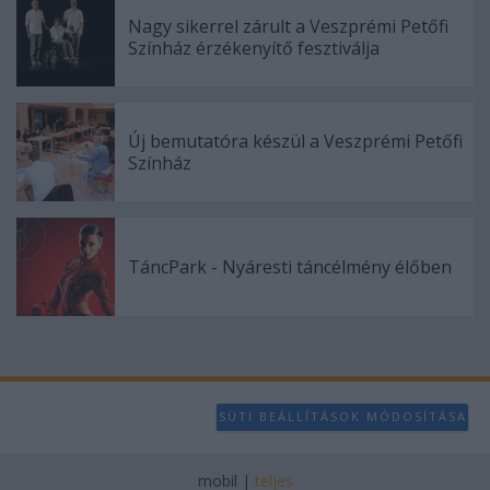
Nagy sikerrel zárult a Veszprémi Petőfi
Színház érzékenyítő fesztiválja
Új bemutatóra készül a Veszprémi Petőfi
Színház
TáncPark - Nyáresti táncélmény élőben
SÜTI BEÁLLÍTÁSOK MÓDOSÍTÁSA
mobil
|
teljes