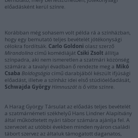
előadásként kerül színre.
Korábban még sohasem volt példa rá a színházban,
hogy egy bemutató teljes bevételét jótékonysági
célokra fordítsák.
Carlo Goldoni
olasz szerző
Mirandolina
című komédiáját
Csiki Zsolt
állítja
színpadra, aki nem ismeretlen a szatmári közönség
számára: a tavalyi évadban ő rendezte meg a
Mikó
Csaba
Boldogságia
című darabjából készült ifjúsági
előadást, illetve a színház idei első stúdióelőadását,
Schwajda György
Himnuszát is
ő vitte színre.
A Harag György Társulat az előadás teljes bevételét
a szatmárnémeti székhelyű Hans Lindner Alapítvány
által működtetett nyári tábor számára ajánlja fel. A
szervezet az utóbbi években minden nyáron családi
tábort szervez az általuk támogatott daganatos,