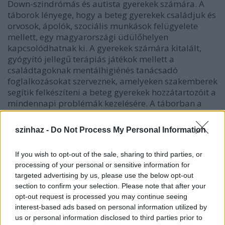
Down-szindrómás és autista gyerekek számára. A
táborok lényege, hogy a beteg gyerekek családjuk és
orvosok, ápolók, szociális munkások felügyelete
mellett, egy magyarországi üdülőhelyen
kapcsolódhatnak ki. A gyerekek számára kitalált,
gyógyító jellegű terápiás játékok mellett a
családtagoknak mentálhigiénés tanácsadó
foglalkozásokat szerveznek, amelyeken szakemberek
segítik felkészíteni a beteg gyerekek hozzátartozóit a
mindennapi problémák kezelésére. A táborban a
gyerekek nem egyszerűen csak jól érzik magukat,
hanem a komplex foglalkozások hatására az
szinhaz -
Do Not Process My Personal Information
életminőségük is javulhat.
If you wish to opt-out of the sale, sharing to third parties, or
processing of your personal or sensitive information for
targeted advertising by us, please use the below opt-out
A társulat a jótékonysági előadás megszervezése
section to confirm your selection. Please note that after your
mellett a nyári gyerektábor lebonyolításában is részt
opt-out request is processed you may continue seeing
vállal, így a tervek szerint a bábtagozat egyik
interest-based ads based on personal information utilized by
előadást a helyszínen fogja majd bemutatni a tábor
us or personal information disclosed to third parties prior to
résztvevőinek.