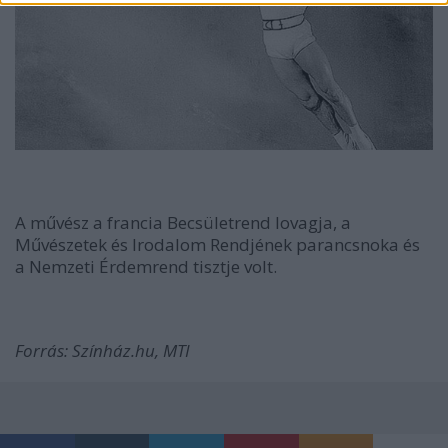
A művész a francia Becsületrend lovagja, a
Művészetek és Irodalom Rendjének parancsnoka és
a Nemzeti Érdemrend tisztje volt.
Forrás: Színház.hu, MTI