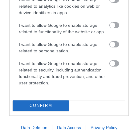
azonban távozott tisztségéből. 1979-től hat éven át
related to analytics like cookies on web or
Maurice Béjart Life című koreográfiájában aratott
device identifiers in apps.
nagy sikert. 1983-ban, 60 évesen még Roland Petit A
I want to allow Google to enable storage
fiatalember és a halál című darabjában is szerepelt
related to functionality of the website or app.
Párizsban, majd a rá következő évben Marseille-ben
is.
I want to allow Google to enable storage
related to personalization.
I want to allow Google to enable storage
Életéről Le Mystere Babilée (A Babilée-rejtély)
related to security, including authentication
címmel 2000-ben dokumentumfilm készült Patrick
functionality and fraud prevention, and other
Bensard rendezésében.
user protection.
CONFIRM
Data Deletion
Data Access
Privacy Policy