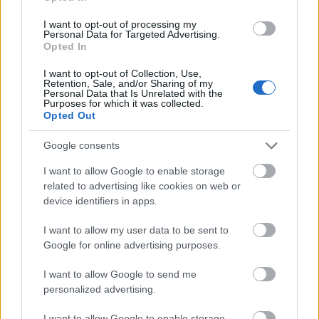
I want to opt-out of processing my
Personal Data for Targeted Advertising.
Opted In
I want to opt-out of Collection, Use,
Retention, Sale, and/or Sharing of my
Personal Data that Is Unrelated with the
Purposes for which it was collected.
Opted Out
Google consents
I want to allow Google to enable storage
related to advertising like cookies on web or
device identifiers in apps.
I want to allow my user data to be sent to
Google for online advertising purposes.
1947-től 1953-ig a Párizsi Operában is táncolt, majd
I want to allow Google to send me
megalapította saját társulatát. 1972-ben a Rajna
personalized advertising.
Nemzeti Opera (Opéra national du Rhin) balett-
társulatának művészeti igazgatója lett, egy év után
I want to allow Google to enable storage