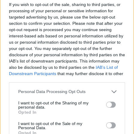
If you wish to opt-out of the sale, sharing to third parties, or
Babilée öntörvényű személyiség volt, aki özvegye,
processing of your personal or sensitive information for
Apolline-Marion
szerint csak azt táncolta el, amihez
targeted advertising by us, please use the below opt-out
kedve volt. Mégis generációjának egyik
section to confirm your selection. Please note that after your
legtehetségesebb előadója lett, akit az őrült
opt-out request is processed you may continue seeing
táncosként emlegettek. Technikája tökéletes, stílusa
interest-based ads based on personal information utilized by
precíz, jelenléte a színpadon intenzív volt.
us or personal information disclosed to third parties prior to
your opt-out. You may separately opt-out of the further
disclosure of your personal information by third parties on the
IAB’s list of downstream participants. This information may
also be disclosed by us to third parties on the
IAB’s List of
Downstream Participants
that may further disclose it to other
third parties.
Please note that this website/app uses one or more Google
Personal Data Processing Opt Outs
services and may gather and store information including but
not limited to your visit or usage behaviour. You may click to
I want to opt-out of the Sharing of my
personal data.
grant or deny consent to Google and its third-party tags to
Opted In
use your data for below specified purposes in below Google
consent section.
I want to opt-out of the Sale of my
Personal Data.
Opted In