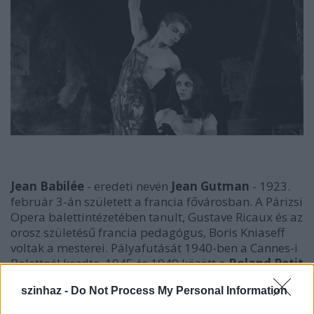
Jean Babilée
- eredeti nevén
Jean Gutman
- 1923.
február 3-án született a francia fővárosban. A Párizsi
Opera balettintézetében tanult, Gustave Ricaux és az
orosz születésű francia pedagógus, Boris Kniaseff
voltak a mesterei. Pályafutását 1940-ben a Cannes-i
Balettnél kezdte, 1945 és 1949 között a
Roland Petit
által alapított Champs-Elysées Balettnél táncolt.
szinhaz -
Do Not Process My Personal Information