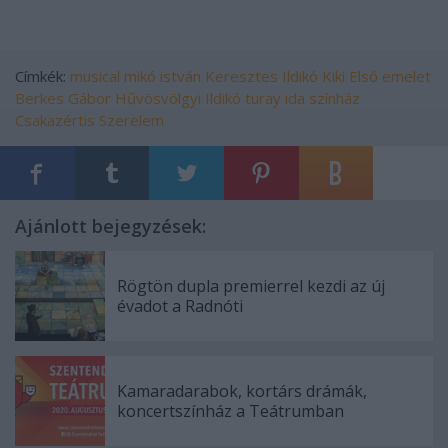
Címkék:
musical
mikó istván
Keresztes Ildikó
Kiki
Első emelet
Berkes Gábor
Hűvösvölgyi Ildikó
turay ida színház
Csakazértis Szerelem
Ajánlott bejegyzések:
Rögtön dupla premierrel kezdi az új
évadot a Radnóti
Kamaradarabok, kortárs drámák,
koncertszínház a Teátrumban