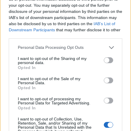
your opt-out. You may separately opt-out of the further
disclosure of your personal information by third parties on the
IAB’s list of downstream participants. This information may
also be disclosed by us to third parties on the
IAB’s List of
Downstream Participants
that may further disclose it to other
third parties.
Please note that this website/app uses one or more Google
Personal Data Processing Opt Outs
services and may gather and store information including but
not limited to your visit or usage behaviour. You may click to
I want to opt-out of the Sharing of my
personal data.
grant or deny consent to Google and its third-party tags to
Opted In
use your data for below specified purposes in below Google
consent section.
I want to opt-out of the Sale of my
Personal Data.
Opted In
A Turay Ida színház ajánlója:
I want to opt-out of processing my
Personal Data for Targeted Advertising.
Opted In
I want to opt-out of Collection, Use,
2013. december 28, este fél tizenegy. Az Első Emelet
Retention, Sale, and/or Sharing of my
Personal Data that Is Unrelated with the
frontembere a zenekar nevében búcsúzik... Harminc