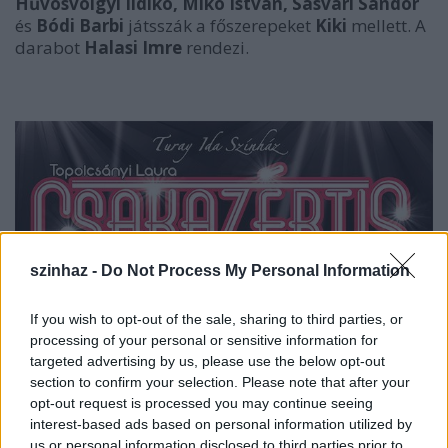
Hűvösvölgyi Ildikó, Mikó István, Sasvári Sándor
és
Bódi Barbi
játsszák a főszerepeket
Kiki
mellett. A
darabot
Halasi Imre
rendezi.
szinhaz -
Do Not Process My Personal Information
If you wish to opt-out of the sale, sharing to third parties, or
processing of your personal or sensitive information for
targeted advertising by us, please use the below opt-out
section to confirm your selection. Please note that after your
opt-out request is processed you may continue seeing
interest-based ads based on personal information utilized by
us or personal information disclosed to third parties prior to