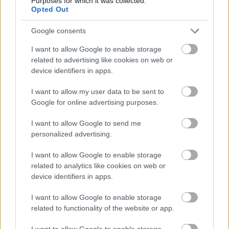
Purposes for which it was collected.
év. Ennyit kell lezárni. A szíve egyszerre dobog a
Opted Out
torkában, a mellkasában, az erekben még lüktet a
ritmus...
Google consents
A színfalak mögött lassan lehűlnek a gondolatok, és
I want to allow Google to enable storage
a sűrített emlékezés kifeszíti az Időkaput...
related to advertising like cookies on web or
device identifiers in apps.
Odaát 1986-ot írnak, és a Havanna lakótelep első
I want to allow my user data to be sent to
emeleti lakásában néhány fiatal srác hifitornyot
Google for online advertising purposes.
tákol a szombat esti bulihoz. A háttérben Brinkmann
professzor férfias orgánuma zengeti a Videotont, a
I want to allow Google to send me
konyhában szilvalekvár bugyog.
personalized advertising.
Neonszínű csajok esnek be a az ajtón, a kóla és a
vörösbor kapkodva házasságot köt, a lemezjátszó
I want to allow Google to enable storage
huszadjára pörgeti a Kisgenerációt, a plafonról
related to analytics like cookies on web or
diszkógömb szórja fényét igazságosan az első, a
device identifiers in apps.
rutinos és a megunt csókokra.
Mi csavarja ki mégis ezt a hamisítatlan, trabantos
I want to allow Google to enable storage
related to functionality of the website or app.
magyar idillt, ezt a szépségesen megszokottnak
ígérkező szombatot a tengelyéből? Néhány váratlan
I want to allow Google to enable storage