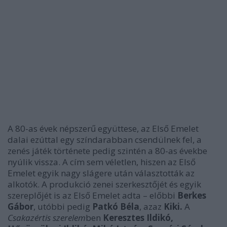
A 80-as évek népszerű együttese, az Első Emelet
dalai ezúttal egy színdarabban csendülnek fel, a
zenés játék története pedig szintén a 80-as évekbe
nyúlik vissza. A cím sem véletlen, hiszen az Első
Emelet egyik nagy slágere után választották az
alkotók. A produkció zenei szerkesztőjét és egyik
szereplőjét is az Első Emelet adta – előbbi
Berkes
Gábor
, utóbbi pedig
Patkó Béla
, azaz
Kiki.
A
Csakazértis szerelem
ben
Keresztes Ildikó,