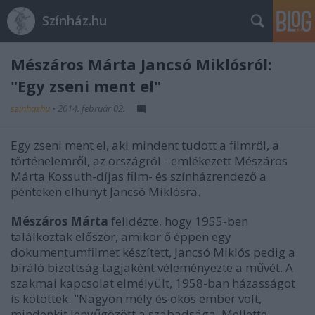
Színház.hu
Mészáros Márta Jancsó Miklósról:
"Egy zseni ment el"
szinhazhu
•
2014. február 02.
Egy zseni ment el, aki mindent tudott a filmről, a
történelemről, az országról - emlékezett Mészáros
Márta Kossuth-díjas film- és színházrendező a
pénteken elhunyt Jancsó Miklósra.
Mészáros Márta
felidézte, hogy 1955-ben
találkoztak először, amikor ő éppen egy
dokumentumfilmet készített, Jancsó Miklós pedig a
bíráló bizottság tagjaként véleményezte a művét. A
szakmai kapcsolat elmélyült, 1958-ban házasságot
is kötöttek. "Nagyon mély és okos ember volt,
mindenkit lenyűgözött a szabadsága. Mellette