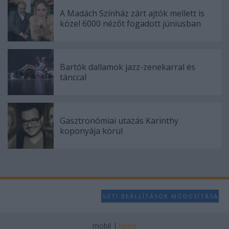
A Madách Színház zárt ajtók mellett is
közel 6000 nézőt fogadott júniusban
Bartók dallamok jazz-zenekarral és
tánccal
Gasztronómiai utazás Karinthy
koponyája körül
SÜTI BEÁLLÍTÁSOK MÓDOSÍTÁSA
mobil
|
teljes