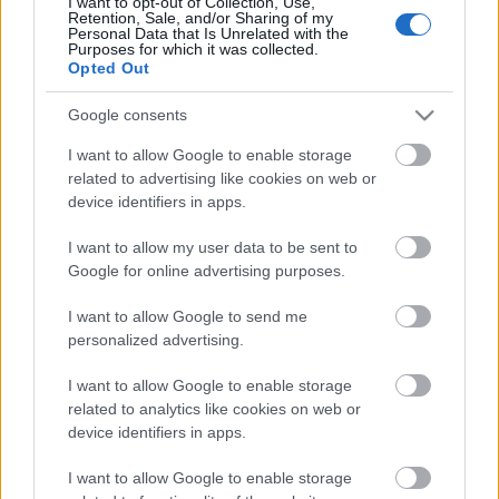
I want to opt-out of Collection, Use,
alkotásait.
Retention, Sale, and/or Sharing of my
Personal Data that Is Unrelated with the
Purposes for which it was collected.
Opted Out
Mészáros Márta
az MTI kérdésére a
Szegénylegényeket és a Csillagosok, katonák című
Google consents
filmeket emelte ki az életműből, szerinte ezek
hibátlan remekművek, örök alkotások, valamint
I want to allow Google to enable storage
megemlítette az utolsó játékfilmet, az Oda az
related to advertising like cookies on web or
device identifiers in apps.
igazságot is, amelyet friss és nagyon
elgondolkodtató alkotásnak nevezett.
I want to allow my user data to be sent to
Google for online advertising purposes.
A rendező szólt arról is, hogy Jancsó Miklós bizalma
I want to allow Google to send me
sokat jelentett neki a pályája kezdetén, hiszen az első
personalized advertising.
női filmrendezőnek számít és kevesen hittek benne.
I want to allow Google to enable storage
related to analytics like cookies on web or
Bár
Jancsó Miklós
utolsó játékfilmje, az Oda az
device identifiers in apps.
igazság után többször is azt mondta, hogy nem akar
több filmet forgatni, Mészáros Márta szerint ha
I want to allow Google to enable storage
lehetősége lett volna, biztosan újra a kamera mögé