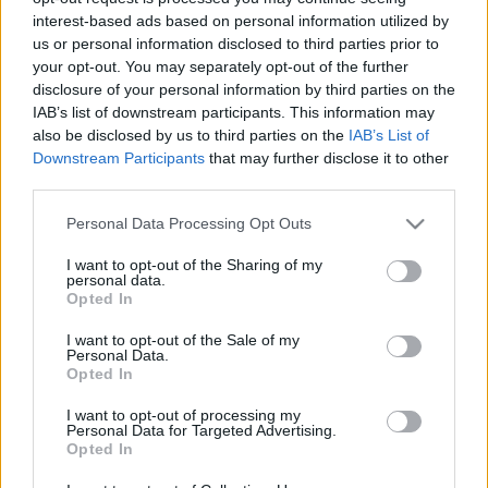
interest-based ads based on personal information utilized by
Fotó: MTI
us or personal information disclosed to third parties prior to
your opt-out. You may separately opt-out of the further
disclosure of your personal information by third parties on the
IAB’s list of downstream participants. This information may
A rendező
Jancsó Miklóst
zseninek nevezte, akinek
also be disclosed by us to third parties on the
IAB’s List of
jelentőségének felméréséhez évek, sőt évtizedek
Downstream Participants
that may further disclose it to other
kellenek. "Az ő filmjeit nemcsak végig kell nézni,
third parties.
hanem végig kell gondolkodni is" - mutatott rá a
Napló apámnak, anyámnak alkotója, hozzátéve,
Please note that this website/app uses one or more Google
Personal Data Processing Opt Outs
hogy Jancsó Miklós zseniként nyúlt a képhez, a
services and may gather and store information including but
kamerához is.
not limited to your visit or usage behaviour. You may click to
I want to opt-out of the Sharing of my
personal data.
grant or deny consent to Google and its third-party tags to
Opted In
use your data for below specified purposes in below Google
Nemcsak azért volt sikeres, mert jó filmeket csinált,
consent section.
I want to opt-out of the Sale of my
hanem a műveiben tetten érhető tudás miatt is:
Personal Data.
Opted In
olyan információt adott Magyarországról, amely az
egész világ számára érdekes volt - fogalmazott
I want to opt-out of processing my
Mészáros Márta, megjegyezve, hogy Jancsó Miklós
Personal Data for Targeted Advertising.
filmjeit a világon mindenhol értették, szerették,
Opted In
azokat éppúgy várták, mint ma Martin Scorsese