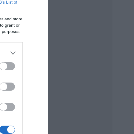
B’s List of
den
, és
er and store
to grant or
ed purposes
an
ába
ból
an
dező