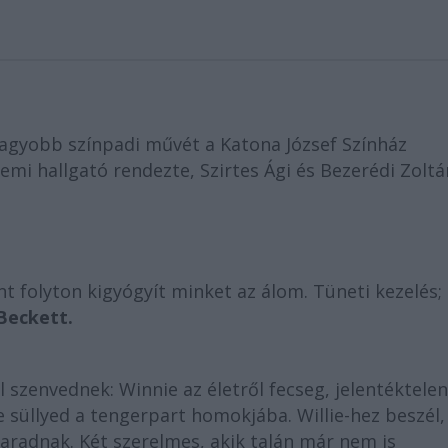
nagyobb színpadi művét a Katona József Színház
emi hallgató rendezte, Szirtes Ági és Bezerédi Zoltá
t folyton kigyógyít minket az álom. Tüneti kezelés;
Beckett.
l szenvednek: Winnie az életről fecseg, jelentéktelen
 süllyed a tengerpart homokjába. Willie-hez beszél,
aradnak. Két szerelmes, akik talán már nem is