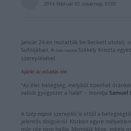
2014. február 02. vasárnap, 07:00
Január 24-én mutatták be Beckett utolsó, 
Sufnijában. A
Székely Kriszta egyet
Szép napokat
szereplésével.
Ajánló az előadás elé:
"Az élet betegség, melyből tizenhat óránkén
valódi gyógyszer a halál" – mondja
Samuel 
A
Szép napok
szereplői is ettől a betegségtő
jelentős dolgokról. Közben egyre mélyebbre
már rég nem hallja. Menniük kéne, mégis m