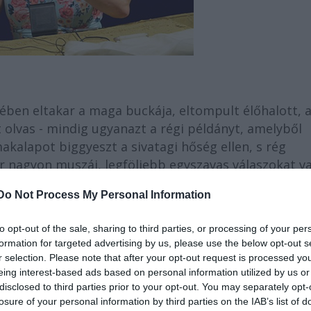
ében eltakar a maga buckája, eltompult élőhalott, a
 olvas - mindig ugyanazt a régi példányt, amelyből
akalapot biggyeszt a sivatagi hőség ellen, s rég
r nagyon muszáj, legföljebb egyszavas válaszokat v
talán, vagy csak a tragikusan magányos Winnie
Do Not Process My Personal Information
tudni (...)
Beckett
Winnie-je nem egyszerű
mény: a kezdettől minden emberben meglévő
to opt-out of the sale, sharing to third parties, or processing of your per
re markánsabb megnyilvánulásait sűríti a monoton i
formation for targeted advertising by us, please use the below opt-out s
 a lényeget: az öncsalást, amelybe a végsőkig
r selection. Please note that after your opt-out request is processed y
 minden újabb, borzalmas, a halált közelebb hozó
eing interest-based ads based on personal information utilized by us or
disclosed to third parties prior to your opt-out. You may separately opt-
 manipulálásába menekül, emlékfoszlányokon kérődzi
losure of your personal information by third parties on the IAB’s list of
okat celebrál (...)
Szirtes Ági
látni, vagy inkább sejt