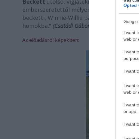
Beckett
utolsó, vígjátéknak szánt
Szép nap
Opted 
emberszeretettől mélyen átszőtt textilként
becketti, Winnie-Willie páros abszurdot, 
Google 
homokba."
(
Csatádi Gábor
, prae.hu)
I want t
web or d
Az előadásról képekben:
I want t
purpose
I want 
I want t
web or d
I want t
or app.
I want t
I want t