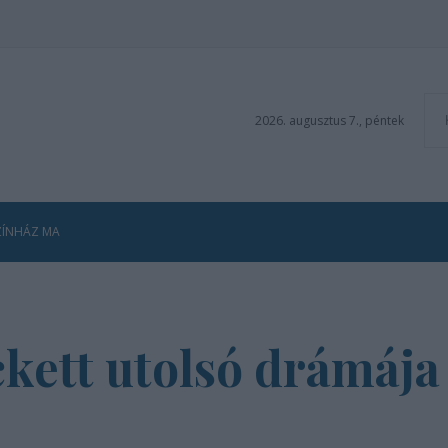
2026. augusztus 7., péntek
ZÍNHÁZ MA
ckett utolsó drámája