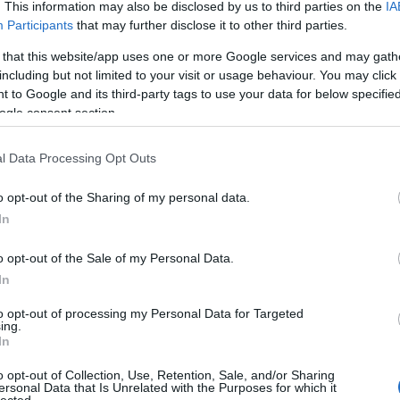
. This information may also be disclosed by us to third parties on the
IA
ny asszonyt, de minden nevetése mögött sírás, min
Participants
that may further disclose it to other third parties.
s derű bujkál. Fecsegéssel próbálja elütni a tudást
 that this website/app uses one or more Google services and may gath
dit
, színház.net)
including but not limited to your visit or usage behaviour. You may click 
 to Google and its third-party tags to use your data for below specifi
n keresztül derékig, majd szünet nélkül újabb etapb
ogle consent section.
padon. Samuel Beckett utolsó nagyobb lélegzetű
 nézőnek egyaránt. A semmi, ami nem történik, mag
l Data Processing Opt Outs
hűvös és biztonságos homok, amelybe először jószántá
 tengerparton játszódik az abszurd darab, rekkenő
o opt-out of the Sharing of my personal data.
In
elen idők óta egy végtelenített cselekvéssor. Egy
jét, figyeli érzéseit. Közben férje, Willie egy
o opt-out of the Sale of my Personal Data.
ot olvas, és csak nagy ritkán vet oda egy-egy szót
In
re rejtőzködő, néma színpadi jelenléte folyamatos
to opt-out of processing my Personal Data for Targeted
ing.
In
 ettől az abszurdtól, mert érzelmileg nehéz általáb
o opt-out of Collection, Use, Retention, Sale, and/or Sharing
rd távolságtartásra késztet. Ám
Székely Kriszta
ren
ersonal Data that Is Unrelated with the Purposes for which it
lected.