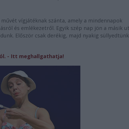
i művét vígjátéknak szánta, amely a mindennapok
ásról és emlékezetről. Egyik szép nap jön a másik u
unk. Először csak derékig, majd nyakig süllyedtünk
l. - Itt meghallgathatja!