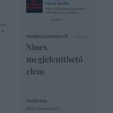
vörös bestia
Pikali Gerda talpig vörösben,
a férfiak pedig nyakig a
pácban - az Újszínházban!
hirdetés
tán,
 a
Színházi premierek
Nincs
megjeleníthető
elem
Archívum
2020 november
(
2
)