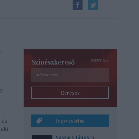
n
Színészkereső
 a
Keresés
 és
Jegyvásárlás
 aki
Vaszary János: A