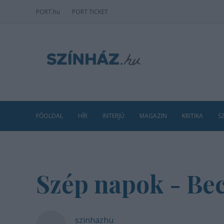
PORT
.hu
PORT TICKET
FŐOLDAL
HÍR
INTERJÚ
MAGAZIN
KRITIKA
S
Szép napok - Be
szinhazhu