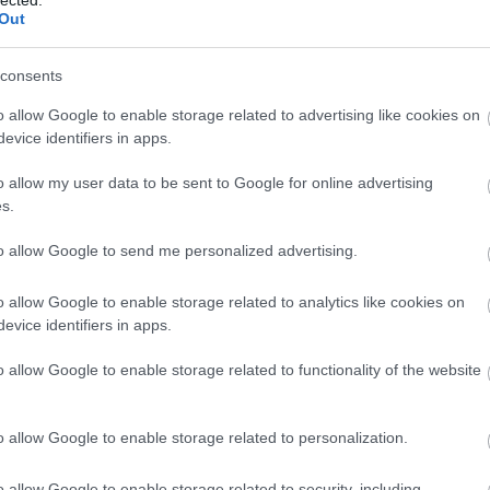
ok
előadását (
Happy Days
), ezt a becketti abszurdot 
Out
 teregeti ki nekünk ebben a két felvonásban. Ezt a
a maga abszurdságában teljesen közénk ássa be a
consents
o allow Google to enable storage related to advertising like cookies on
evice identifiers in apps.
o allow my user data to be sent to Google for online advertising
s.
to allow Google to send me personalized advertising.
o allow Google to enable storage related to analytics like cookies on
evice identifiers in apps.
o allow Google to enable storage related to functionality of the website
o allow Google to enable storage related to personalization.
o allow Google to enable storage related to security, including