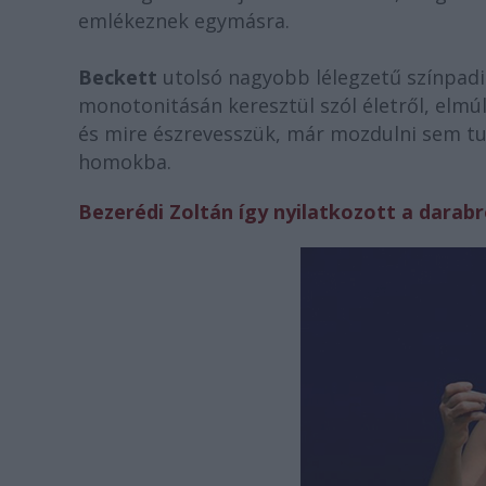
emlékeznek egymásra.
Beckett
utolsó nagyobb lélegzetű színpad
monotonitásán keresztül szól életről, elmúl
és mire észrevesszük, már mozdulni sem tud
homokba.
Bezerédi Zoltán így nyilatkozott a darabró