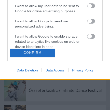
I want to allow my user data to be sent to
Google for online advertising purposes.
Ajánlott bejegyzések:
I want to allow Google to send me
personalized advertising.
Nagy sikerrel zárult a Veszprémi Petőfi
I want to allow Google to enable storage
Színház érzékenyítő fesztiválja
related to analytics like cookies on web or
device identifiers in apps.
CONFIRM
I want to allow Google to enable storage
related to functionality of the website or app.
Akárki a Dóm téren
Data Deletion
Data Access
Privacy Policy
I want to allow Google to enable storage
related to personalization.
I want to allow Google to enable storage
Ősszel érkezik az Infinite Dance Festival
related to security, including authentication
functionality and fraud prevention, and other
user protection.