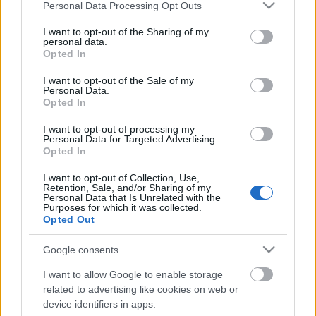
Please note that this website/app uses one or more Google
Personal Data Processing Opt Outs
A programon való részvétel ingyenes, de
services and may gather and store information including but
regisztrációhoz kötött: A jelentkezéseket február
not limited to your visit or usage behaviour. You may click to
I want to opt-out of the Sharing of my
personal data.
6.,csütörtök éjfélig várják az edu@katonaszinhaz.hu
grant or deny consent to Google and its third-party tags to
Opted In
email címre. (Ezen a címen jegyigényeket
use your data for below specified purposes in below Google
nem fogadnak, csak a színházpedagógiai
consent section.
I want to opt-out of the Sale of my
regisztrációkat.) A minimum létszám 15,
Personal Data.
Opted In
a maximum 30 fő.
I want to opt-out of processing my
A program résztvevőit február 8-­án délután 17
Personal Data for Targeted Advertising.
Opted In
órakor várják a színház főbejáratánál.
I want to opt-out of Collection, Use,
Az előadást követő feldolgozó foglalkozás 22:00 óra
Retention, Sale, and/or Sharing of my
Personal Data that Is Unrelated with the
körül ér majd véget.
Purposes for which it was collected.
Opted Out
Minden érdeklődőt szeretettel várnak az Ifjúsági
Program munkatársai.
Google consents
I want to allow Google to enable storage
related to advertising like cookies on web or
device identifiers in apps.