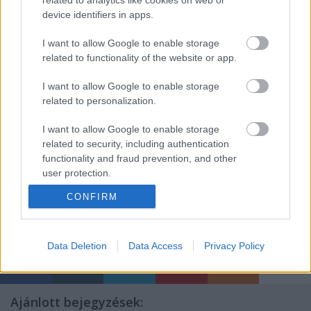
zene jövője olyan közös ügy, amelyről nem szabad
device identifiers in apps.
és nem érdemes zárt ajtók mögött, a minimális
szakmai konzultációt is mellőzve dönteni. Ennek
I want to allow Google to enable storage
jegyében felajánljuk konzultációs készségünket a
related to functionality of the website or app.
döntéshozásban illetékes állami szerveknek.
I want to allow Google to enable storage
related to personalization.
Budapest, 2014. január 31.
A Magyar Zenei Tanács Elnöksége
I want to allow Google to enable storage
(Levelünket megküldjük az érintett intézményeknek és az
related to security, including authentication
MTI-nek.)
functionality and fraud prevention, and other
user protection.
CONFIRM
Data Deletion
Data Access
Privacy Policy
Ajánlott bejegyzések: