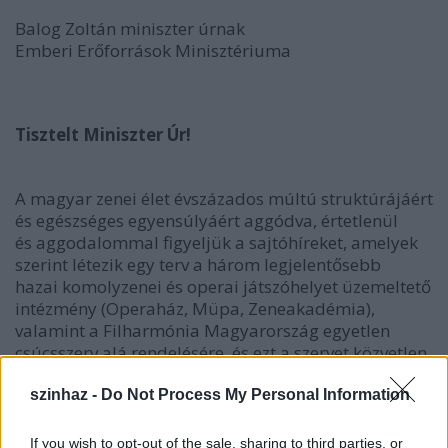
Balog Zoltán miniszter úrnak
Emberi Erőforrások Minisztériuma
Tisztelt Miniszter Úr!
A magyar zenei élet évszázados múltú struktúrájáért
és egészséges egyensúlyáért aggódva, értetlenül
és aggodalommal figyeljük a sajtóhíreket, amelyek
szerint létezik egy terv a három legjelentősebb
hazai komolyzenei és operai játszóhelyet üzemeltető
intézmény (Operaház, Müpa, Zeneakadémia),
valamint a Filharmónia Magyarország egyetlen
csúcsszerv alá rendelésére, és ezt a szervet közvetlen
szakmai és gazdasági irányítási jogokkal ruháznák
fel.
szinhaz -
Do Not Process My Personal Information
If you wish to opt-out of the sale, sharing to third parties, or