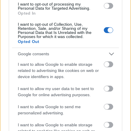
I want to opt-out of processing my
nyugati demokráciák egyik alapvető értéke, és
Personal Data for Targeted Advertising.
amely a rendszerváltozás egyik legfontosabb
Opted In
vívmánya volt. Egy ilyen elképzelésre nem látunk
I want to opt-out of Collection, Use,
releváns példát sehol a fejlett világban és nem látjuk
Retention, Sale, and/or Sharing of my
költséghatékonysági előnyét sem. Ugyanakkor
Personal Data that Is Unrelated with the
Purposes for which it was collected.
biztosra vesszük, hogy a művészeti és gazdasági
Opted Out
irányítás ilyen példa nélküli központosítása rövid
idő alatt a művészialkotói szabadság és lehetőségek
Google consents
jelentős beszűkülését okozná - aminek zenei
tradícióink, a hazai közönség és muzsikusaink
I want to allow Google to enable storage
egyaránt kárát látnák.
related to advertising like cookies on web or
device identifiers in apps.
Kérjük a döntéshozókat, hogy mielőbb nyugtassák
I want to allow my user data to be sent to
Google for online advertising purposes.
meg a hazai muzsikus-társadalmat, hogy a fenti
terv megvalósulásától és annak beláthatatlan
I want to allow Google to send me
következményeitől nem kell tartaniuk és egyben
personalized advertising.
kérjük, hogy stratégiai elképzeléseiket osszák meg a
szakmai szervezetekkel. Bár a döntések joga és
I want to allow Google to enable storage
felelőssége a döntéshozóké, hisszük, hogy a magyar
related to analytics like cookies on web or