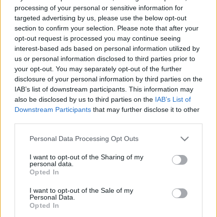
processing of your personal or sensitive information for
targeted advertising by us, please use the below opt-out
section to confirm your selection. Please note that after your
opt-out request is processed you may continue seeing
interest-based ads based on personal information utilized by
us or personal information disclosed to third parties prior to
your opt-out. You may separately opt-out of the further
disclosure of your personal information by third parties on the
IAB’s list of downstream participants. This information may
also be disclosed by us to third parties on the
IAB’s List of
Downstream Participants
that may further disclose it to other
Ha a hírek igazak, valamennyi jelentősebb
third parties.
budapesti koncerthelyszín - amely intézmények a
Please note that this website/app uses one or more Google
Personal Data Processing Opt Outs
hazai zenei élet szereplőinek partnerei és
services and may gather and store information including but
megrendelői is egyben - egyetlen csúcsintézmény
not limited to your visit or usage behaviour. You may click to
I want to opt-out of the Sharing of my
közvetlen és teljes körű irányítása alá kerülne,
personal data.
grant or deny consent to Google and its third-party tags to
Opted In
kiszolgáltatott helyzetbe hozva ezzel a hazai
use your data for below specified purposes in below Google
előadóművészeket és együtteseket egyaránt. A lépés
consent section.
I want to opt-out of the Sale of my
és annak áttételes hatásai gyakorlatilag
Personal Data.
megszüntetnék az egészséges és a művészi
Opted In
élet számára létfontosságú diverzitást, amely a