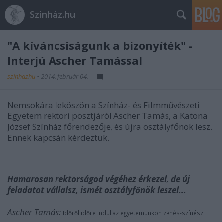
Színház.hu
"A kíváncsiságunk a bizonyíték" -
Interjú Ascher Tamással
szinhazhu
•
2014. február 04.
Nemsokára leköszön a Színház- és Filmművészeti
Egyetem rektori posztjáról Ascher Tamás, a Katona
József Színház főrendezője, és újra osztályfőnök lesz.
Ennek kapcsán kérdeztük.
Hamarosan rektorságod végéhez érkezel, de új
feladatot vállalsz, ismét osztályfőnök leszel...
Ascher Tamás:
Időről időre indul az egyetemünkön zenés-színész