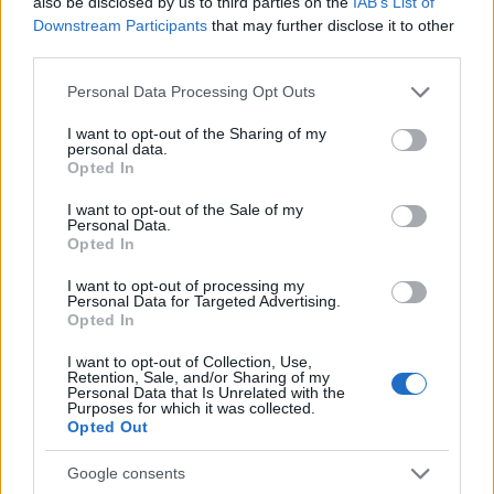
also be disclosed by us to third parties on the
IAB’s List of
vagyunk abban, hogyan alakul a hallgatók
Downstream Participants
that may further disclose it to other
személyisége. Igényesek próbálunk maradni
third parties.
abban, ahogy a diákjaink tudását, érzékenységét,
fogékonyságát, empátiára való képességét
Please note that this website/app uses one or more Google
Personal Data Processing Opt Outs
fejlesztjük. Számunkra is fontos, hogy
services and may gather and store information including but
olvassanak, tájékozottak, intelligensek legyenek,
not limited to your visit or usage behaviour. You may click to
I want to opt-out of the Sharing of my
personal data.
értesüljenek a világ dolgairól, jó ízléssel, tudatosan
grant or deny consent to Google and its third-party tags to
Opted In
nyúljanak a feladatokhoz, sokféle
use your data for below specified purposes in below Google
consent section.
stílust értékeljenek, még akkor is, ha valami nem az
I want to opt-out of the Sale of my
Personal Data.
ő ízlésüknek megfelelő. Fontos, hogy meglássák, mi
Opted In
az eredeti egy-egy alkotásban, hogy egy mű miféle
művészi szándékkal születik - ennek megértése
I want to opt-out of processing my
fontosabb, mint a gyors „vélemény”. Arra is neveljük
Personal Data for Targeted Advertising.
Opted In
őket, hogyan figyeljenek az utcán, a világban, a saját
környezetükben, hogy próbáljanak
I want to opt-out of Collection, Use,
emberségesen közeledni az őket körülvevő
Retention, Sale, and/or Sharing of my
Personal Data that Is Unrelated with the
jelenségekhez, hogy mindent értően és hitelesen
Purposes for which it was collected.
tudjanak ábrázolni a színpadon. A tanároknak
Opted Out
világos, reális képük van diákjaik
fejlődésének fázisairól, erényeikről és hibáikról –
Google consents