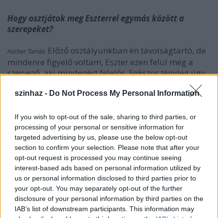
Hogy osztjátok meg Eszterrel egymás között a
szerepeket?
Előző osztályunkban én távolságtartó, de
Ascher Tamás:
mindenre figyelő voltam, Eszter ezen felül még a
szervező, aki mindenért felelős. Sokszor tényleg úgy
lép fel, mint egy jó anya, aki a rendetlen osztályt és
a többfelé elfoglalt osztályfőnököt is kézben tartja.
szinhaz -
Do Not Process My Personal Information
Én inkább az epés és szarkasztikus
megfogalmazások kedvelője vagyok. Persze
If you wish to opt-out of the sale, sharing to third parties, or
a kritikában ő is erős, de a szeretetben is, és ritka jól
processing of your personal or sensitive information for
főz. Odaadóan vendéglátó típus, ő az összetartó erő,
targeted advertising by us, please use the below opt-out
a különleges alkalmak főnöke. Abban egyébként
section to confirm your selection. Please note that after your
hasonlítunk, hogy lelkesedni és rajogani tudunk
opt-out request is processed you may continue seeing
a tanítványainkért.
interest-based ads based on personal information utilized by
us or personal information disclosed to third parties prior to
your opt-out. You may separately opt-out of the further
A rajongásotok milyen formában nyilvánul meg?
disclosure of your personal information by third parties on the
IAB’s list of downstream participants. This information may
A kíváncsiságunk a bizonyíték. Érdekeltek
Ascher Tamás: