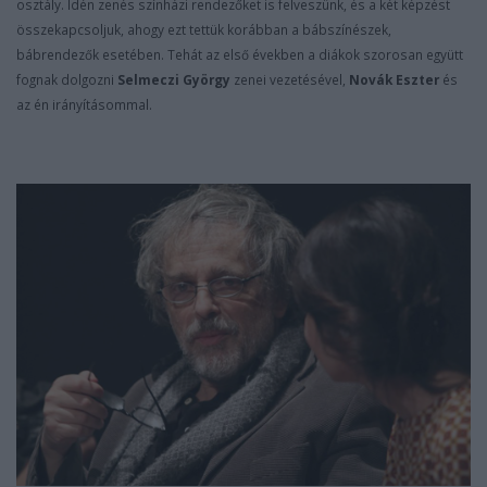
osztály. Idén zenés
színházi rendezőket is felveszünk, és a két képzést
összekapcsoljuk,
ahogy ezt tettük korábban a bábszínészek,
bábrendezők esetében. Tehát
az első években a diákok szorosan együtt
fognak dolgozni
Selmeczi György
zenei vezetésével,
Novák Eszter
és
az én irányításommal.