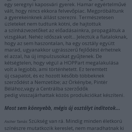
egy seregnyi kaposvári gyerek. Hamar egyértelművé
vált, hogy nincs ekkora felvevőpiac. Megpróbáltunk
a gyerekeinknek állást szerezni. Természetesen
üzleteket nem tudtunk kötni, de hajtottuk
a színházvezetőket az előadásainkra, propagáltuk a
vizsgákat. Nehéz időszak volt... Jeleztük a fiataloknak,
hogy az sem haszontalan, ha egy osztály együtt
marad, ugyanakkor ugrásszerű fejlődést érhetnek
el azzal, ha új impulzusokat gyűjtenek. De
kétségtelen, hogy végül a HOPPart megalakulása
volt a legjobb, ami történhetett. Ez teremtett
új csapatot, és ez hozott később többeknek
szerződést a Nemzetibe; az Örkénybe, Pintér
Bélához,vagy a Centrálba szerződők
pedig visszajárhattak közös produkciókat készíteni.
Most sem könnyebb, mégis új osztályt indítotok...
Szükség van rá. Mindig minden életkorú
Ascher Tamás:
színészre mutatkozik kereslet, nem maradhatnak ki