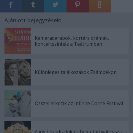
Ajánlott bejegyzések:
Kamaradarabok, kortárs drámák,
koncertszínház a Teátrumban
Különleges találkozások Zsámbékon
Ősszel érkezik az Infinite Dance Festival
A jövő évadra kilenc bemutatóval készül a