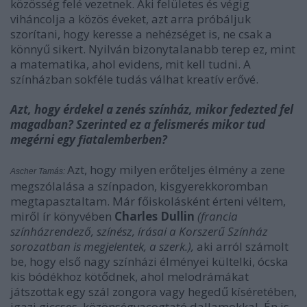
közösség felé vezetnek. Aki felületes és végig
viháncolja a közös éveket, azt arra próbáljuk
szorítani, hogy keresse a nehézséget is, ne csak a
könnyű sikert. Nyilván bizonytalanabb terep ez, mint
a matematika, ahol evidens, mit kell tudni. A
színházban sokféle tudás válhat kreatív erővé.
Azt, hogy érdekel a zenés színház, mikor fedezted fel
magadban? Szerinted ez a felismerés mikor tud
megérni egy fiatalemberben?
Azt, hogy milyen erőteljes élmény a zene
Ascher Tamás:
megszólalása a színpadon, kisgyerekkoromban
megtapasztaltam. Már főiskolásként érteni véltem,
miről ír könyvében
Charles Dullin
(francia
színházrendező, színész, írásai a Korszerű Színház
sorozatban is megjelentek, a szerk.),
aki arról számolt
be, hogy első nagy színházi élményei kültelki, ócska
kis bódékhoz kötődnek, ahol melodrámákat
játszottak egy szál zongora vagy hegedű kíséretében,
igazi giccses, közönségvacogtató dallamokkal. Én is