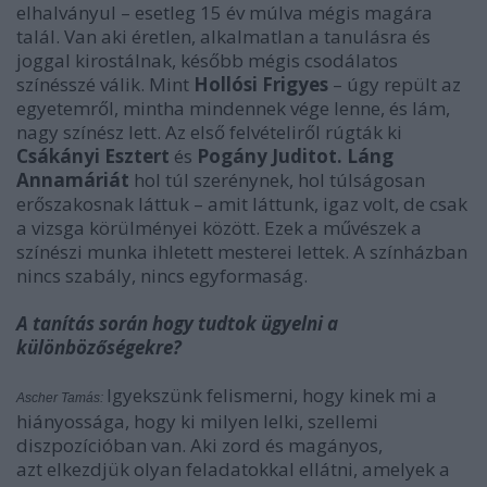
elhalványul – esetleg 15 év múlva mégis magára
talál. Van aki éretlen, alkalmatlan a tanulásra és
joggal kirostálnak, később mégis csodálatos
színésszé válik. Mint
Hollósi Frigyes
– úgy repült az
egyetemről, mintha mindennek vége lenne, és lám,
nagy színész lett. Az első felvételiről rúgták ki
Csákányi Esztert
és
Pogány Juditot. Láng
Annamáriát
hol túl szerénynek, hol túlságosan
erőszakosnak láttuk – amit láttunk, igaz volt, de csak
a vizsga körülményei között. Ezek a művészek a
színészi munka ihletett mesterei lettek. A színházban
nincs szabály, nincs egyformaság.
A tanítás során hogy tudtok ügyelni a
különbözőségekre?
Igyekszünk felismerni, hogy kinek mi a
Ascher Tamás:
hiányossága, hogy ki milyen lelki, szellemi
diszpozícióban van. Aki zord és magányos,
azt elkezdjük olyan feladatokkal ellátni, amelyek a