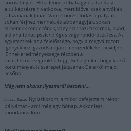
korosztályok. Hiba lenne abbahagyni a tanítást
a túlképzésre hivatkozva, mert idővel csak anyókák
játszanának Júliát. Van lemorzsolódás a pályán:
sokan férjhez mennek, és abbahagyják, sokan
elmennek rendezőnek, vagy színházi titkárnak, akad,
aki analitikus pszichológus vagy rendőrtiszt lesz. Az
egyetemnek az a felelőssége, hogy a megváltozott
igényekhez igazodva újabb nemzedékeket neveljen.
Ennek eredményessége részben a
mi rátermettségünktől függ. Kétségtelen, hogy külső
körülmények is szerepet játszanak De erről majd
később...
Még nem akarsz ilyesmiről beszélni...
Nyilatkozom, amikor befejeztem rektori
Ascher Tamás:
pályámat - ami még egy hónap. Akkor lesz
mondanivalóm.