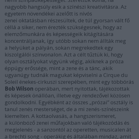
nagyobb hangsúly esik a színészi kreativitásra. Az
egyetem növendékei azelőtt is nívós
zenei oktatásban részesültek, de túl gyorsan vált fő
céllá a siker, nem érezték szükségesnek, hogy az
elemzőmunkára és képességeik kitágítására
koncentráljanak, így utóbb sokan nem állták meg
a helyüket a pályán, sokan megrekedtek egy
kiszolgálói színvonalon. Azt a célt tűztük ki, hogy
olyan osztályokat vigyünk végig, akiknek a próza
éppúgy erőssége, mint a zene és a tánc, akik
ugyanúgy tudnák magukat képviselni a Cirque du
Soleil énekes-cirkuszi szerepében, mint egy többórás
Bob Wilson
operában, mert nyitottak, tájékozottak
és képesek önállóan, illetve egy rendezővel közösen
gondolkodni. Egyébként az összes „prózai” osztály is
tanul zenés mesterséget, de a mi zenés-színészeink
kiemelten. A kottaolvasás, a hangszerismeret,
a különböző zenei műfajokban való tájékozódás és
megjelenés - a sanzontól az operetten, musicalen át
a brechti song - operákig és általában mindaz, amit