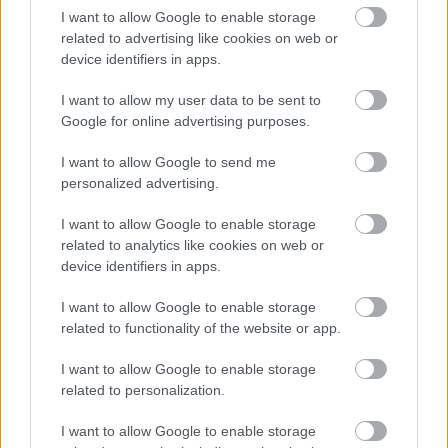
ezzel együtt lelkesednek a tanítványaikért, akár még
I want to allow Google to enable storage
elfogultnak is lehet nevezni őket, de ez a fajta
related to advertising like cookies on web or
elfogultság is a színházi munka természetéhez
device identifiers in apps.
tartozik. Anélkül nem lehet szerepet osztani, a
másikban való hit fontos tényező. Színésznél,
I want to allow my user data to be sent to
rendezőnél egyaránt.
Google for online advertising purposes.
Nemrég egy végzős színészhallgató úgy fogalmazott,
I want to allow Google to send me
az egyetemi színészképzés olyan, mintha bedobnák
personalized advertising.
az embert a mélyvízbe, és ha kiúszik, akkor az azt
jelenti, hogy tud úszni. Te hogy látod ezt?
I want to allow Google to enable storage
related to analytics like cookies on web or
Én ellenkezőleg gondolom. Az egyetem
device identifiers in apps.
Ascher Tamás:
egy tanmedence, ahol az embernek mindig leér a
I want to allow Google to enable storage
lába, ahol mindig van segítség az úszáshoz. A
related to functionality of the website or app.
mélyvíz az, amikor valaki innen kikerül. Az egyetem
védőburok, amelyben igyekeznek a hallgatókat
I want to allow Google to enable storage
felkészíteni arra, ami várható. Nem titkoljuk el
related to personalization.
előlük, hogy innen kilépve semmiféle kényelem és
biztonság nem vár rájuk, nem úgy, mint a
I want to allow Google to enable storage
szocializmus éveiben, amikor mindenkit várt egy -