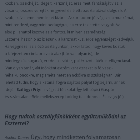
közben, pszichéjét,
idegeit, karizmáját, érzelmeit, fantáziáját viszi a
vásárra, összes
verejtékmirigyével és élettapasztalatával dolgozik. A
szubjektív
elemet nem lehet kizárni. Akkor tudom jól végezni a munkámat,
mint
rendező, vagy mint pedagógus, ha erre tekintettel vagyok. Az
első
pillanattól kezdve az a fontos, ki milyen személyiség.
Eszterrel
hasonló az ízlésünk, a karizmatikus, erős egyéniséget kedveljük.
Ha
végignézel az előző osztályunkon, akkor látod, hogy kevés köztük
a
kifejezetten címlapra való alak (bár van olyan is), de
mindegyikük
sugárzó, eredeti karakter, pallérozott játék-intelligenciával.
(Van
olyan tanár, aki időnként extrém karaktereket is fölvesz -
néha
különcökre, megismételhetetlen fickókra is szükség van. Bár
lehetett
tudni, hogy alkatánál fogva sajátos pályát fog bejárni, annak
idején
Szilágyi Pityi
is végzett főiskolát. Így lett Lópici Gáspár
és
számtalan efféle mellékszerep boldog tulajdonosa. És ez így jó.)
Hogy tudtok osztályfőnökként együttműködni az
Eszterrel?
Úgy, hogy mindketten folyamatosan
Ascher Tamás: