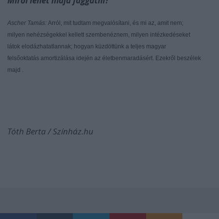
Miről lehet majd faggatni?
Ascher Tamás:
Arról, mit tudtam megvalósítani, és mi az, amit nem;
milyen nehézségekkel kellett szembenéznem, milyen intézkedéseket
látok elodázhatatlannak; hogyan küzdöttünk a teljes magyar
felsőoktatás amortizálása idején az életbenmaradásért. Ezekről beszélek
majd .
Tóth Berta / Színház.hu