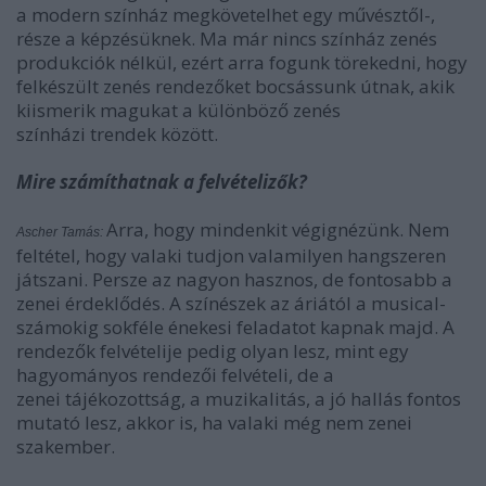
a modern színház megkövetelhet egy művésztől-,
része a képzésüknek. Ma már nincs színház zenés
produkciók nélkül, ezért arra fogunk törekedni, hogy
felkészült zenés rendezőket bocsássunk útnak, akik
kiismerik magukat a különböző zenés
színházi trendek között.
Mire számíthatnak a felvételizők?
Arra, hogy mindenkit végignézünk. Nem
Ascher Tamás:
feltétel, hogy valaki tudjon valamilyen hangszeren
játszani. Persze az nagyon hasznos, de fontosabb a
zenei érdeklődés. A színészek az áriától a musical-
számokig sokféle énekesi feladatot kapnak majd. A
rendezők felvételije pedig olyan lesz, mint egy
hagyományos rendezői felvételi, de a
zenei tájékozottság, a muzikalitás, a jó hallás fontos
mutató lesz, akkor is, ha valaki még nem zenei
szakember.