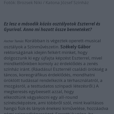
Fotók: Brozsek Niki / Katona József Színház
Ez lesz a második közös osztályotok Eszterrel és
Gyurival. Anno mi hozott össze benneteket?
Korábban is végeztek operett-musical
Ascher Tamás:
osztályok a Színművészetin.
Székely Gábor
rektorságának idején felkért minket, hogy
dolgozzunk ki egy újfajta képzést Eszterrel, mivel
mindkettőnkben komoly az érdeklődés a zenés
színház iránt. (Ráadásul Eszternél családi örökség a
táncos, koreográfikus érdeklődés, mondhatni
öröklött tudással rendelkezik a térhasználatról, a
mozgásról, a testtudatos színpadi létezésről.) A
megkeresés egybeesett azzal, hogy
elkezdtünk vágyakozni egy all-round
színészképzésre, ami többről szól, mint kvalitásos
hangú fiúk és lányok énekesi kiművelése, hozzáadva
némi színpadképességet. Szerettük volna, ha