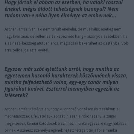
Hogy jártok el abban az esetben, ha valaki rosszul
énekel, mégis áldott tehetségnek bizonyul? Nem
tudom van-e néha ilyen élménye az embernek...
Van, aki nem tanult énekelni, de muzikális; esetleg nem
Ascher Tamás:
nagy
kvalitású, de kellemes és képezhető hang – bizonyos esetekben, ha
a
színészi készség átütően erős, mégiscsak bekerülhet az osztályba. Volt
erre
példa, de ez a kivétel.
Egyszer már szót ejtettünk arról, hogy mintha az
egyetemen hasonló karakterek köszönnének vissza,
mintha felfedezhető volna, egy-egy tanár milyen
figurákat kedvel. Eszterrel mennyiben egyezik az
ízlésetek?
Ascher Tamás:
Kétségtelen, hogy különböző vonzások és taszítások is
felvételizők sorsát, hiszen a rokonszenv, a zsigeri
meghatározzák a
megérzések, kémiai
kötődések a színházi munka egészére nagy hatással
bírnak. A színész
személyiségének rejtett rétegeit tárja föl a munka