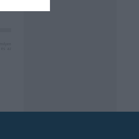
milyen
és az