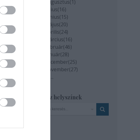
2020 augusztus
(
1
)
2020 július
(
16
)
2020 június
(
15
)
2020 május
(
20
)
2020 április
(
24
)
2020 március
(
16
)
2020 február
(
46
)
2020 január
(
28
)
2019 december
(
25
)
2019 november
(
27
)
Tovább
...
Szinház helyszínek
a