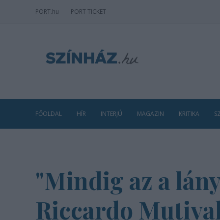
PORT
.hu
PORT TICKET
FŐOLDAL
HÍR
INTERJÚ
MAGAZIN
KRITIKA
S
"Mindig az a lán
Riccardo Mutival 