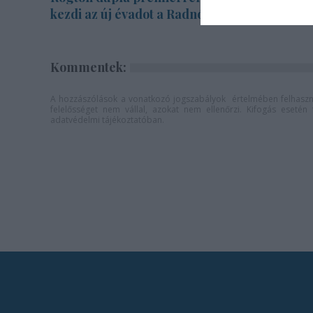
kezdi az új évadot a Radnóti
Kommentek:
A hozzászólások a
vonatkozó jogszabályok
értelmében felhaszná
felelősséget nem vállal, azokat nem ellenőrzi. Kifogás eseté
adatvédelmi tájékoztatóban
.