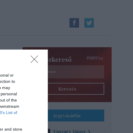
ki
Színészkereső
sonal or
ection to
ou may
Keresés
 personal
out of the
 downstream
B’s List of
Jegyvásárlás
er and store
Vaszary János: A