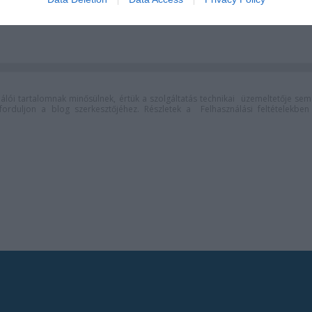
közönségszavazás
lói tartalomnak minősülnek, értük a
szolgáltatás technikai
üzemeltetője sem
n forduljon a blog szerkesztőjéhez. Részletek a
Felhasználási feltételekben