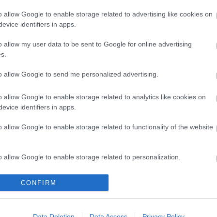
kintve attól, hogy nincs számítógépem".
o allow Google to enable storage related to advertising like cookies on
evice identifiers in apps.
o allow my user data to be sent to Google for online advertising
s.
to allow Google to send me personalized advertising.
o allow Google to enable storage related to analytics like cookies on
evice identifiers in apps.
o allow Google to enable storage related to functionality of the website
o allow Google to enable storage related to personalization.
o allow Google to enable storage related to security, including
CONFIRM
cation functionality and fraud prevention, and other user protection.
 Dóm téren
Kaszás Attila-díj - elindult 
Data Deletion
Data Access
Privacy Policy