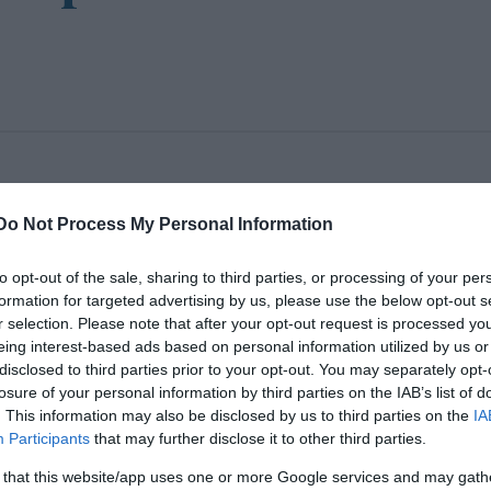
sz karnagy vezénylete alatt Anna Netrebko szoprán, a
Do Not Process My Personal Information
Lescaut című négyfelvonásos Puccini-darab
to opt-out of the sale, sharing to third parties, or processing of your per
formation for targeted advertising by us, please use the below opt-out s
r selection. Please note that after your opt-out request is processed y
eing interest-based ads based on personal information utilized by us or
non
disclosed to third parties prior to your opt-out. You may separately opt-
losure of your personal information by third parties on the IAB’s list of
. This information may also be disclosed by us to third parties on the
IA
la
Participants
that may further disclose it to other third parties.
ban
 that this website/app uses one or more Google services and may gath