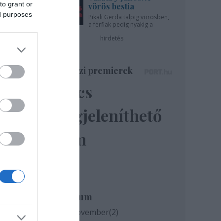
to grant or
vörös bestia
ed purposes
Pikali Gerda talpig vörösben,
a férfiak pedig nyakig a
pácban - az Újszínházban!
hirdetés
Színházi premierek
Nincs
megjeleníthető
elem
ogy
e
bko
Archívum
2020 november
(
2
)
ek