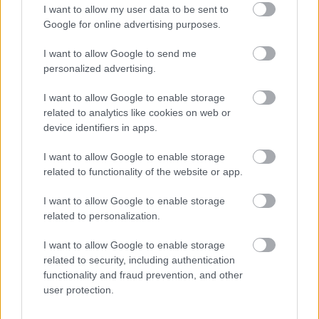
I want to allow my user data to be sent to
Google for online advertising purposes.
I want to allow Google to send me
personalized advertising.
I want to allow Google to enable storage
related to analytics like cookies on web or
device identifiers in apps.
I want to allow Google to enable storage
related to functionality of the website or app.
I want to allow Google to enable storage
related to personalization.
Kék Duna keringõ - Cserhalmi György
I want to allow Google to enable storage
related to security, including authentication
functionality and fraud prevention, and other
"Talán ő volt filmes pályafutásom legfontosabb
user protection.
rendezője, de mindenképpen a legfontosabb
emberek egyike az életemben, hol apám, hol