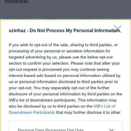
Miklóssal.
Mint felidézte, az 1971-ben készült Még kér a nép
időszakában forgattak először együtt.
szinhaz -
Do Not Process My Personal Information
If you wish to opt-out of the sale, sharing to third parties, or
processing of your personal or sensitive information for
targeted advertising by us, please use the below opt-out
section to confirm your selection. Please note that after your
opt-out request is processed you may continue seeing
interest-based ads based on personal information utilized by
us or personal information disclosed to third parties prior to
your opt-out. You may separately opt-out of the further
disclosure of your personal information by third parties on the
IAB’s list of downstream participants. This information may
also be disclosed by us to third parties on the
IAB’s List of
Downstream Participants
that may further disclose it to other
third parties.
Please note that this website/app uses one or more Google
Personal Data Processing Opt Outs