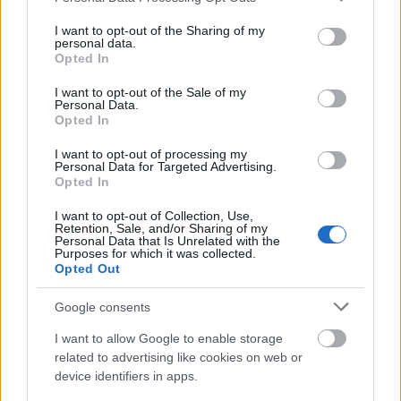
services and may gather and store information including but
not limited to your visit or usage behaviour. You may click to
I want to opt-out of the Sharing of my
personal data.
grant or deny consent to Google and its third-party tags to
Jancsó Miklós és Cserhalmi György az Allegro
Opted In
use your data for below specified purposes in below Google
Barbaro forgatásán
consent section.
I want to opt-out of the Sale of my
Personal Data.
Opted In
"Ekkor még kaszkadőr voltam, aztán 1974-ben a
Szerelmem, Elektra volt az első, amelyre színészként
I want to opt-out of processing my
Personal Data for Targeted Advertising.
kiválasztott, ettől kezdve játszottam nála nagyobb
Opted In
szerepeket" - mondta a színművész.
I want to opt-out of Collection, Use,
Retention, Sale, and/or Sharing of my
Personal Data that Is Unrelated with the
Fontos közös munka volt például A zsarnok szíve,
Purposes for which it was collected.
avagy Boccaccio Magyarországon (1979), a Szörnyek
Opted Out
évadja (1987), a Jézus Krisztus horoszkópja (1988)
vagy az utolsó, az Oda az igazság! 2009-ben, ebben
Google consents
Kinizsi Pált alakította
Cserhalmi György.
I want to allow Google to enable storage
related to advertising like cookies on web or
device identifiers in apps.