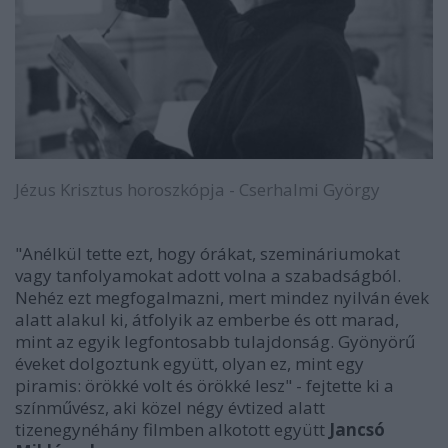
Jézus Krisztus horoszkópja - Cserhalmi György
"Anélkül tette ezt, hogy órákat, szemináriumokat
vagy tanfolyamokat adott volna a szabadságból.
Nehéz ezt megfogalmazni, mert mindez nyilván évek
alatt alakul ki, átfolyik az emberbe és ott marad,
mint az egyik legfontosabb tulajdonság. Gyönyörű
éveket dolgoztunk együtt, olyan ez, mint egy
piramis: örökké volt és örökké lesz" - fejtette ki a
színművész, aki közel négy évtized alatt
tizenegynéhány filmben alkotott együtt
Jancsó