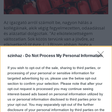
Az igazgató arról számolt be, nagyon hálás a
kollégáinak, akik végig fegyelmezetten, odaadással
és alázattal dolgoztak. "Az elkötelezettségem
változatlan. Sok közös tervünk van a jövőre, az
elkövetkező öt évre. (…) Bízom abban, hogy a
Vígszínházzal kapcsolatos döntésekben az elvégzett
munka és az elért eredmények játszanak majd
szinhaz -
Do Not Process My Personal Information
meghatározó szerepet" - tette hozzá
Eszenyi Enikő,
aki arról számolt be, úgy érzi, a Vígszínház
If you wish to opt-out of the sale, sharing to third parties, or
megőrizte értékes hagyományait, ugyanakkor képes
processing of your personal or sensitive information for
volt folyamatosan megújulni, és új, ismeretlen arcait
targeted advertising by us, please use the below opt-out
is megmutatni közönségének, és a nézőszám a nehéz
section to confirm your selection. Please note that after your
gazdasági helyzet ellenére sem csökkent, inkább
opt-out request is processed you may continue seeing
emelkedett.
interest-based ads based on personal information utilized by
us or personal information disclosed to third parties prior to
your opt-out. You may separately opt-out of the further
disclosure of your personal information by third parties on the