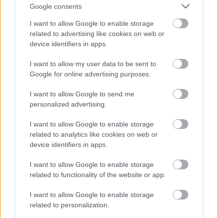
Google consents
szeretném megőrizni ezt a színházat az igényes
prózai művek számára. A Vígszínház tradícióiból
I want to allow Google to enable storage
számomra kiemelkedően fontos elem a nyitottság.
related to advertising like cookies on web or
Az érték és a népszerűség kettős célkitűzése. A piaci
device identifiers in apps.
kényszerek és társadalmi felelősségünk egyaránt a
legjobb értelemben vett népszínházi profilt jelöli ki
I want to allow my user data to be sent to
számunkra" - fejtette ki
Eszenyi Enikő.
Google for online advertising purposes.
I want to allow Google to send me
personalized advertising.
I want to allow Google to enable storage
related to analytics like cookies on web or
device identifiers in apps.
I want to allow Google to enable storage
related to functionality of the website or app.
I want to allow Google to enable storage
related to personalization.