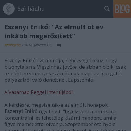
Színház.hu
Eszenyi Enikő: "Az elmúlt öt év
inkább megerősített"
szinhazhu
•
2014. február 05.
Eszenyi Enikő azt mondja, nehézséget okoz, hogy
bizonytalan a Vígszínház jövője, de abban bízik, csak
az elért eredmények számítanak majd az igazgatói
pályázatról való döntésnél. Lapszemle.
A Vasárnap Reggel interjújából:
A kérdésre, megviselték-e az elmúlt hónapok,
Eszenyi Enikő
úgy felelt: "Igyekszem a munkára
koncentrálni, és lehetőleg kizárni mindent, ami a
figyelmemet ettől elvonja. Szeptember óta nyolc
bemutatót tartottunk, nagy sikerrel. Ez másként nem