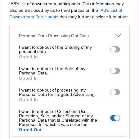
IAB’s list of downstream participants. This information may
also be disclosed by us to third parties on the
IAB’s List of
Downstream Participants
that may further disclose it to other
third parties.
Please note that this website/app uses one or more Google
Personal Data Processing Opt Outs
services and may gather and store information including but
not limited to your visit or usage behaviour. You may click to
I want to opt-out of the Sharing of my
personal data.
grant or deny consent to Google and its third-party tags to
Opted In
use your data for below specified purposes in below Google
consent section.
I want to opt-out of the Sale of my
Personal Data.
Opted In
I want to opt-out of processing my
Personal Data for Targeted Advertising.
Opted In
"Bár sok kihívással kellett szembenéznem, az elmúlt
I want to opt-out of Collection, Use,
Retention, Sale, and/or Sharing of my
öt év inkább megerősített: most, hogy jobban
Personal Data that Is Unrelated with the
ismerem a korlátainkat és lehetőségeinket, úgy
Purposes for which it was collected.
érzem, megfontoltabban, kiegyensúlyozottabban
Opted Out
tudom a színházat vezetni. (…) Ahogy elődeim, én is