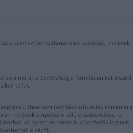
duló színházi sorozatának első epizódját, melynek
etlen a műfaj, a
Gondnokság
a Katonában két évadot 
sikerrel fut.
angvételű theatcom (színházi szituációs komédia) a
tárán, melynek epizódjai önálló előadásokként is
lakozhat. Az epizódok online is követhetők lesznek,
olvashatnak a nézők.