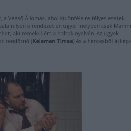
, a Végső Állomás, ahol különféle rejtélyes esetek
n valamilyen elrendezetlen ügye, melyben csak Mam
íthet, aki remekül ért a holtak nyelvén. Az ügyek
pt rendőrnő (
Kelemen Tímea
) és a hentesből átkép