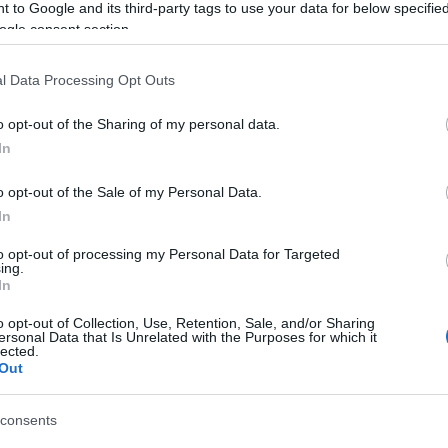
 to Google and its third-party tags to use your data for below specifi
ogle consent section.
l Data Processing Opt Outs
2.
o opt-out of the Sharing of my personal data.
In
o opt-out of the Sale of my Personal Data.
In
to opt-out of processing my Personal Data for Targeted
ing.
In
o opt-out of Collection, Use, Retention, Sale, and/or Sharing
ersonal Data that Is Unrelated with the Purposes for which it
lected.
Out
consents