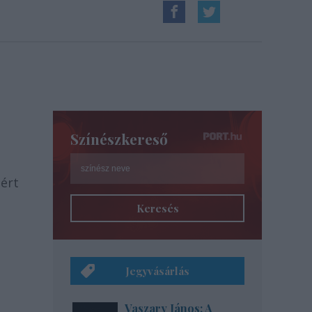
Színészkereső
ért
Keresés
Jegyvásárlás
Vaszary János: A