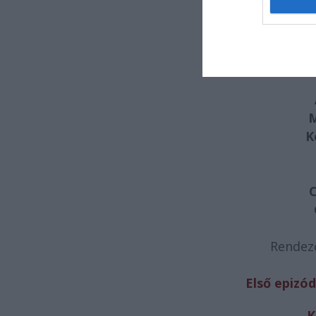
(theatc
M
K
C
Rendez
Első epizód:
K