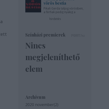
vörös bestia
Pikali Gerda talpig vörösben,
a férfiak pedig nyakig a
pácban - az Újszínházban!
hirdetés
ma
zett
Színházi premierek
Nincs
megjeleníthető
elem
Archívum
2020 november
(
2
)