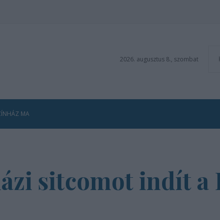
2026. augusztus 8., szombat
ZÍNHÁZ MA
ázi sitcomot indít 