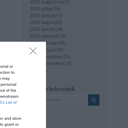
2020 augusztus
(
1
)
2020 július
(
16
)
2020 június
(
15
)
2020 május
(
20
)
2020 április
(
24
)
2020 március
(
16
)
2020 február
(
46
)
2020 január
(
28
)
2019 december
(
25
)
2019 november
(
27
)
sonal or
Tovább
...
ection to
ou may
 personal
Szinház helyszínek
out of the
 downstream
B’s List of
er and store
to grant or