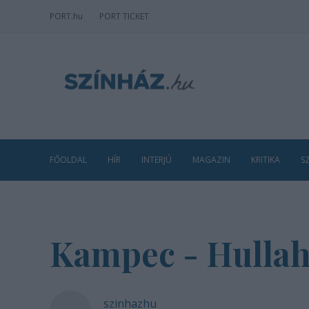
PORT
.hu
PORT TICKET
FŐOLDAL
HÍR
INTERJÚ
MAGAZIN
KRITIKA
S
Kampec - Hullah
szinhazhu