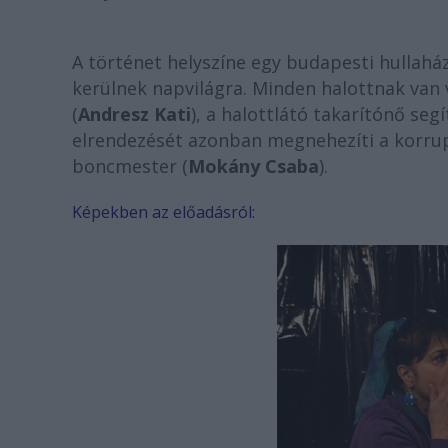
A történet helyszíne egy budapesti hullaház
kerülnek napvilágra. Minden halottnak va
(
Andresz Kati
), a halottlátó takarítónő seg
elrendezését azonban megnehezíti a korru
boncmester (
Mokány Csaba
).
Képekben az előadásról: