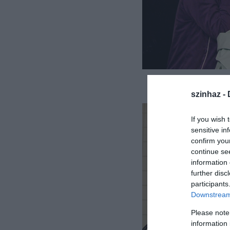
szinhaz -
If you wish 
sensitive in
confirm you
continue se
information 
further disc
participants
Downstream 
Please note
information 