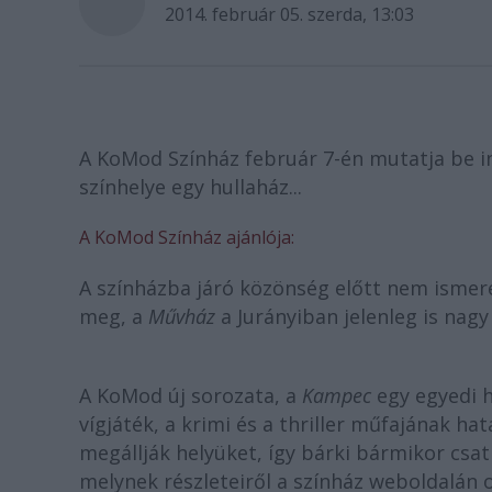
2014. február 05. szerda, 13:03
A KoMod Színház február 7-én mutatja be in
színhelye egy hullaház...
A KoMod Színház ajánlója:
A színházba járó közönség előtt nem ismer
meg, a
Művház
a Jurányiban jelenleg is nagy 
A KoMod új sorozata, a
Kampec
egy egyedi h
vígjáték, a krimi és a thriller műfajának ha
megállják helyüket, így bárki bármikor csat
melynek részleteiről a színház weboldalán 