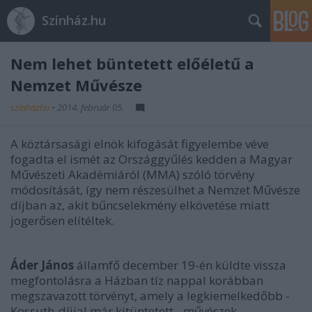
Színház.hu
Nem lehet büntetett előéletű a
Nemzet Művésze
szinhazhu
•
2014. február 05.
A köztársasági elnök kifogását figyelembe véve
fogadta el ismét az Országgyűlés kedden a Magyar
Művészeti Akadémiáról (MMA) szóló törvény
módosítását, így nem részesülhet a Nemzet Művésze
díjban az, akit bűncselekmény elkövetése miatt
jogerősen elítéltek.
Áder János
államfő december 19-én küldte vissza
megfontolásra a Házban tíz nappal korábban
megszavazott törvényt, amely a legkiemelkedőbb -
Kossuth-díjjal már kitüntetett - művészek