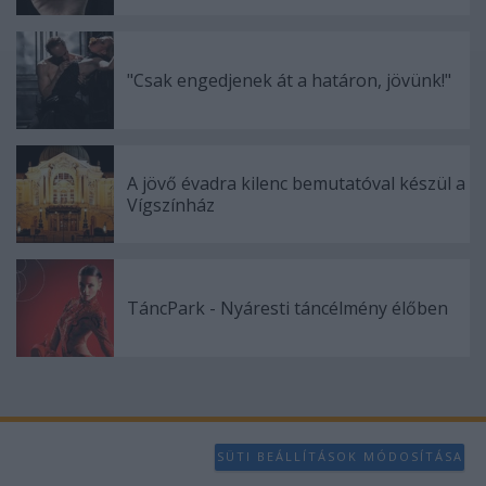
"Csak engedjenek át a határon, jövünk!"
A jövő évadra kilenc bemutatóval készül a
Vígszínház
TáncPark - Nyáresti táncélmény élőben
SÜTI BEÁLLÍTÁSOK MÓDOSÍTÁSA