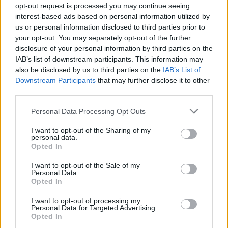
opt-out request is processed you may continue seeing
interest-based ads based on personal information utilized by
us or personal information disclosed to third parties prior to
your opt-out. You may separately opt-out of the further
disclosure of your personal information by third parties on the
IAB’s list of downstream participants. This information may
also be disclosed by us to third parties on the
IAB’s List of
Downstream Participants
that may further disclose it to other
third parties.
Please note that this website/app uses one or more Google
Personal Data Processing Opt Outs
services and may gather and store information including but
not limited to your visit or usage behaviour. You may click to
I want to opt-out of the Sharing of my
Fotó: mno.hu
personal data.
grant or deny consent to Google and its third-party tags to
Opted In
use your data for below specified purposes in below Google
consent section.
Az előterjesztő,
Balog Zoltán
emberierőforrás-
I want to opt-out of the Sale of my
Personal Data.
miniszter egy zárószavazás előtti módosító
Opted In
javaslatban a kifogásolt rész elhagyását javasolta, a
Ház pedig ennek megfelelően fogadta el újra a
I want to opt-out of processing my
Personal Data for Targeted Advertising.
törvényt 262 igen szavazattal, 4 nem ellenében és 16
Opted In
tartózkodás mellett.