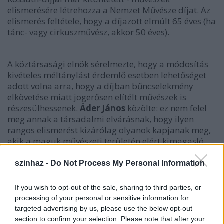
elismerésére létrehozza a Nemzet Művésze díjat. Az
elismerés feltétele, hogy a díjazott elmúlt 65 éves (ha
tánc- vagy cirkuszművész, akkor 50 éves).
A köztársasági elnök sérelmezte, hogy a módosítás
kivételes méltánylást érdemlő esetben lehetőséget
adott volna arra, hogy a díjban bűncselekmény
elkövetése miatt jogerősen elítélt művészek is
részesülhessenek.
Áder János
közölte: ez nem felel
meg annak a társadalmi elvárásnak, hogy ilyen
rangos elismerést kizárólag olyanok kapjanak meg,
akik a maguk művészeti területén elért kimagasló
teljesítményen túl törvénytisztelő állampolgárként is
méltók rá.
szinhaz -
Do Not Process My Personal Information
If you wish to opt-out of the sale, sharing to third parties, or
processing of your personal or sensitive information for
targeted advertising by us, please use the below opt-out
section to confirm your selection. Please note that after your