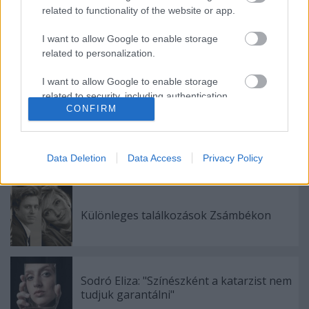
related to functionality of the website or app.
Forrás: MTI
I want to allow Google to enable storage
related to personalization.
I want to allow Google to enable storage
related to security, including authentication
CONFIRM
functionality and fraud prevention, and other
user protection.
Data Deletion
Data Access
Privacy Policy
Ajánlott bejegyzések:
Különleges találkozások Zsámbékon
Sodró Eliza: "Színészként a katarzist nem
tudjuk garantálni"