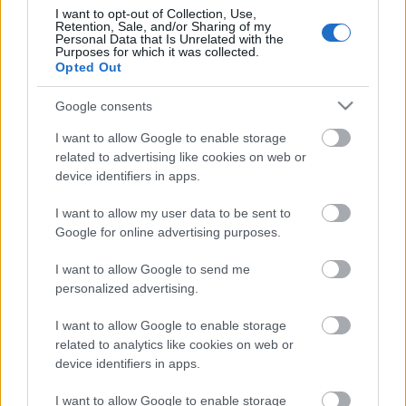
I want to opt-out of Collection, Use,
Retention, Sale, and/or Sharing of my
Personal Data that Is Unrelated with the
A mindenkori minimumnyugdíj
Purposes for which it was collected.
huszonháromszorosának megfelelő havi
Opted Out
életjáradékkal jár címet egyidejűleg legfeljebb
hetven, az irodalom, a színház-, a zene-, a képző-, a
Google consents
film-, az építő-, a tánc-, az ipar-, a fotó-, a nép- vagy a
I want to allow Google to enable storage
cirkuszművészet területén jelentős értéket létrehozó
related to advertising like cookies on web or
alkotó viselheti. A díj posztumusz nem
device identifiers in apps.
adományozható, érdemtelenség miatt
visszavonható.
I want to allow my user data to be sent to
Google for online advertising purposes.
A díjat a jogszabály értelmében az MMA elnöke
I want to allow Google to send me
adományozza, odaítéléséről tizenegy Kossuth-díjas
personalized advertising.
művészből álló bizottság dönt. A bizottság tagjait az
MMA elnöke és a kultúráért felelős miniszter kéri fel
I want to allow Google to enable storage
legfeljebb három évre. A bizottság elnöke az MMA
related to analytics like cookies on web or
elnöke, feltéve, hogy Kossuth-díjas.
device identifiers in apps.
I want to allow Google to enable storage