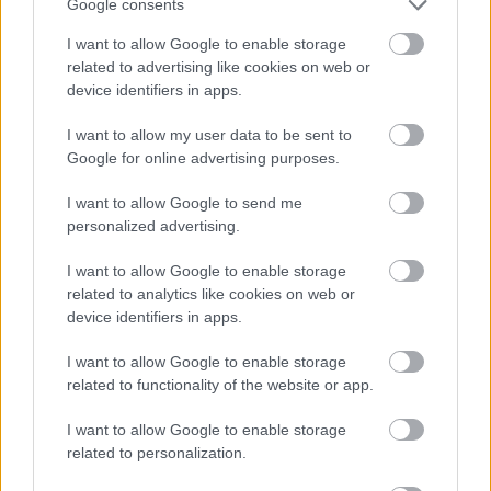
Google consents
megvannak a jelei. Mindig azt szoktam mondani,
hogy ha meg akarjuk tudni, mit kell ma csinálnunk,
I want to allow Google to enable storage
nézzük meg azokat az országokat, amelyek két-
related to advertising like cookies on web or
három évvel előttünk járnak. Innen nézve azt is
device identifiers in apps.
mondhatjuk, hogy a legalkalmasabb időpontban
indítjuk be a képzésünket, hiszen épp mire végeznek
I want to allow my user data to be sent to
hallgatók, óriási szükség lesz a tudásukra. A másik,
Google for online advertising purposes.
amit fontos megemlítenünk, hogy sokszor nem is
I want to allow Google to send me
gondolnánk, hogy egy művészeti-kulturális
personalized advertising.
rendezvénynek, vagy egy tudományos
konferenciának milyen erős multiplikátor hatása van
I want to allow Google to enable storage
gazdasági, kulturális és turisztikai területekre. A
related to analytics like cookies on web or
magam részéről pedig azt vallom, hogy éppen ezek
device identifiers in apps.
az időszakok azok, amikor a szakembereknek
tanulniuk kell, és a kesergés helyett kreatív módon
I want to allow Google to enable storage
kell megpróbálniuk megújítani a saját területüket.
related to functionality of the website or app.
I want to allow Google to enable storage
GG:
Én is csak csatlakozni tudok az elhangzottakhoz.
related to personalization.
Úgy gondolom, hogy ezekben az átmeneti