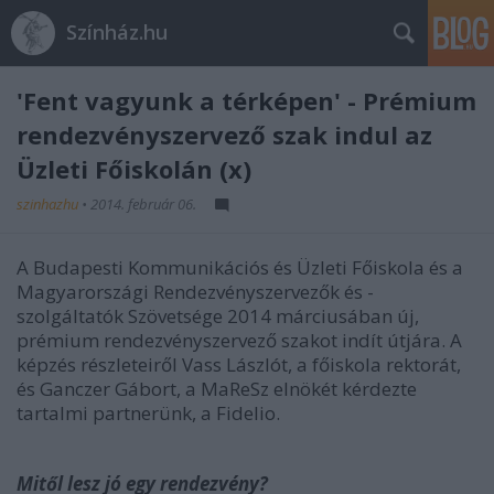
Színház.hu
'Fent vagyunk a térképen' - Prémium
rendezvényszervező szak indul az
Üzleti Főiskolán (x)
szinhazhu
•
2014. február 06.
A Budapesti Kommunikációs és Üzleti Főiskola és a
Magyarországi Rendezvényszervezők és -
szolgáltatók Szövetsége 2014 márciusában új,
prémium rendezvényszervező szakot indít útjára. A
képzés részleteiről Vass Lászlót, a főiskola rektorát,
és Ganczer Gábort, a MaReSz elnökét kérdezte
tartalmi partnerünk, a Fidelio.
Mitől lesz jó egy rendezvény?