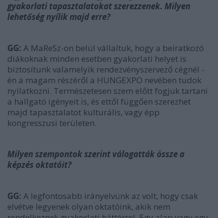
gyakorlati tapasztalatokat szerezzenek. Milyen
lehetőség nyílik majd erre?
GG:
A MaReSz-on belül vállaltuk, hogy a beiratkozó
diákoknak minden esetben gyakorlati helyet is
biztosítunk valamelyik rendezvényszervező cégnél -
én a magam részéről a HUNGEXPO nevében tudok
nyilatkozni. Természetesen szem előtt fogjuk tartani
a hallgató igényeit is, és ettől függően szerezhet
majd tapasztalatot kulturális, vagy épp
kongresszusi területen.
Milyen szempontok szerint válogatták össze a
képzés oktatóit?
GG:
A legfontosabb irányelvünk az volt, hogy csak
elvétve legyenek olyan oktatóink, akik nem
rendelkeznek gyakorlati háttérrel. Egy alap vagy egy