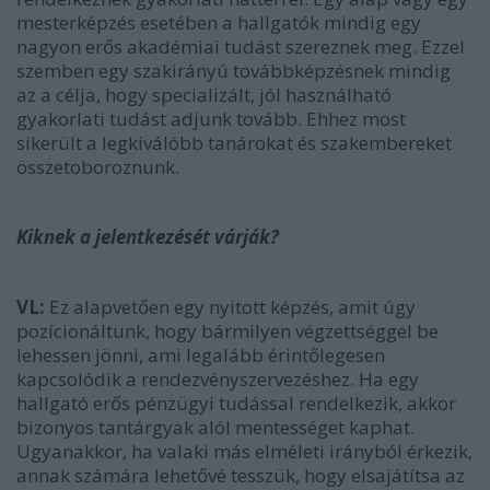
mesterképzés esetében a hallgatók mindig egy
nagyon erős akadémiai tudást szereznek meg. Ezzel
szemben egy szakirányú továbbképzésnek mindig
az a célja, hogy specializált, jól használható
gyakorlati tudást adjunk tovább. Ehhez most
sikerült a legkiválóbb tanárokat és szakembereket
összetoboroznunk.
Kiknek a jelentkezését várják?
VL:
Ez alapvetően egy nyitott képzés, amit úgy
pozícionáltunk, hogy bármilyen végzettséggel be
lehessen jönni, ami legalább érintőlegesen
kapcsolódik a rendezvényszervezéshez. Ha egy
hallgató erős pénzügyi tudással rendelkezik, akkor
bizonyos tantárgyak alól mentességet kaphat.
Ugyanakkor, ha valaki más elméleti irányból érkezik,
annak számára lehetővé tesszük, hogy elsajátítsa az