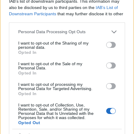
viszonyba lépni, amelyik már eleve biztos alapokkal
IAB’s list of downstream participants. This information may
és rengeteg tapasztalattal rendelkezik a szakirányú
also be disclosed by us to third parties on the
IAB’s List of
továbbképzések területén. A BKF-en olyan
Downstream Participants
that may further disclose it to other
third parties.
szakembereket találtunk magunk mellé, akik a
gyakorlat mellett a megfelelő ismereti hátteret is
Please note that this website/app uses one or more Google
Personal Data Processing Opt Outs
tudják biztosítani a hallgatók számára. Ez
services and may gather and store information including but
mindenképp garancia egy hiteles képzésre.
not limited to your visit or usage behaviour. You may click to
I want to opt-out of the Sharing of my
personal data.
grant or deny consent to Google and its third-party tags to
Opted In
use your data for below specified purposes in below Google
Az Arts&Business kapcsán ha érintőlegesen is, de
consent section.
I want to opt-out of the Sale of my
szóba került a kulturális szektor, ahol még mindig
Personal Data.
érezhetőek a gazdasági válság utórengései. Innen
Opted In
nézve mik az esélyei a rendezvényszervező
I want to opt-out of processing my
szakmának?
Personal Data for Targeted Advertising.
Opted In
VL:
Egyáltalán nem reménytelen a helyzet, hiszen
I want to opt-out of Collection, Use,
Retention, Sale, and/or Sharing of my
azokban az országokban, amelyek már kifelé jönnek
Personal Data that Is Unrelated with the
Purposes for which it was collected.
a válságból, ismét nagyon erősen fellendült a
Opted Out
rendezvényszervezői szakma. Nálunk ezek a
folyamatok még kevésbé észlelhetőek, de már