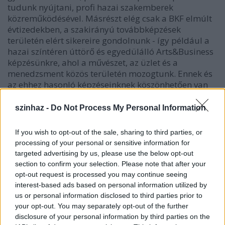
tudunk nyújtani, profi hazai szakemberek
közreműködésével. Másrészt elég csak a BKF elmúlt
évtizedekben, a szakirányú továbbképzések
területén elért sikereire gondolnunk - így például a
hazai színtéren úttörő és egyedülálló Arts&Business
képzésünkre, ahol a művészet, az üzlet és a
menedzsment közös területén mozogtunk. Ennek és
az ehhez hasonló képzéseinknek köszönhetően van
már jól kialakult tanári karunk, van szervezési
kapacitásunk, infrastruktúránk és gyakorlatunk,
szinhaz -
Do Not Process My Personal Information
amivel hozzá tudunk járulni ahhoz, hogy valóban
professzionális szakembereket neveljünk ki. Ami
If you wish to opt-out of the sale, sharing to third parties, or
pedig a végzettséget illeti: felsőfokú
processing of your personal or sensitive information for
szakképzettséget igazoló oklevelet állít ki a BKF, a
targeted advertising by us, please use the below opt-out
MaReSz pedig egy szakmai tanúsítványt is fog adni
section to confirm your selection. Please note that after your
arról, hogy a képzést elvégezték a hallgatók.
opt-out request is processed you may continue seeing
interest-based ads based on personal information utilized by
us or personal information disclosed to third parties prior to
GG:
Számunkra kezdettől fogva egyértelmű volt,
your opt-out. You may separately opt-out of the further
hogy a MaReSZ azzal a főiskolával fog partneri
disclosure of your personal information by third parties on the