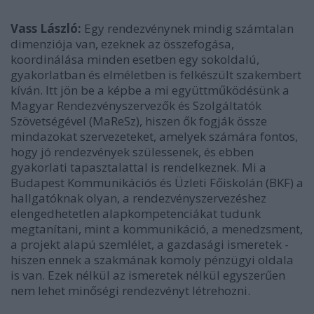
Vass László:
Egy rendezvénynek mindig számtalan
dimenziója van, ezeknek az összefogása,
koordinálása minden esetben egy sokoldalú,
gyakorlatban és elméletben is felkészült szakembert
kíván. Itt jön be a képbe a mi együttműködésünk a
Magyar Rendezvényszervezők és Szolgáltatók
Szövetségével (MaReSz), hiszen ők fogják össze
mindazokat szervezeteket, amelyek számára fontos,
hogy jó rendezvények szülessenek, és ebben
gyakorlati tapasztalattal is rendelkeznek. Mi a
Budapest Kommunikációs és Üzleti Főiskolán (BKF) a
hallgatóknak olyan, a rendezvényszervezéshez
elengedhetetlen alapkompetenciákat tudunk
megtanítani, mint a kommunikáció, a menedzsment,
a projekt alapú szemlélet, a gazdasági ismeretek -
hiszen ennek a szakmának komoly pénzügyi oldala
is van. Ezek nélkül az ismeretek nélkül egyszerűen
nem lehet minőségi rendezvényt létrehozni.