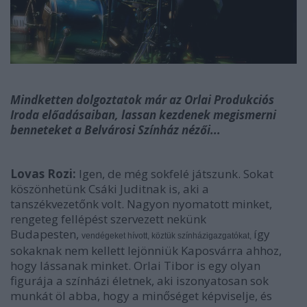
Mindketten dolgoztatok már az Orlai Produkciós
Iroda előadásaiban, lassan kezdenek megismerni
benneteket a Belvárosi Színház nézői...
Lovas Rozi:
Igen, de még sokfelé játszunk. Sokat
köszönhetünk Csáki Juditnak is, aki a
tanszékvezetőnk volt. Nagyon nyomatott minket,
rengeteg fellépést szervezett nekünk
Budapesten,
így
vendégeket hívott, köztük színházigazgatókat,
sokaknak nem kellett lejönniük Kaposvárra ahhoz,
hogy lássanak minket. Orlai Tibor is egy olyan
figurája a színházi életnek, aki iszonyatosan sok
munkát öl abba, hogy a minőséget képviselje, és