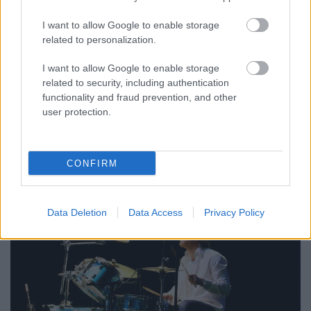
I want to allow Google to enable storage
Lábodi Ádám:
Már akkor, amikor bemutattuk az
related to personalization.
estet, egy összeszokott csapat voltunk, aki jól zenélt.
Azóta az osztályból nagyon sokan foglalkozunk
I want to allow Google to enable storage
related to security, including authentication
aktívan zenével, tehát az elmúlt három évben
functionality and fraud prevention, and other
mindannyian fejlődtünk. Van egy saját zenekarunk,
user protection.
amivel szoktunk koncertezni, és a próbák is jobban
összecsiszoltak minket.
CONFIRM
Data Deletion
Data Access
Privacy Policy