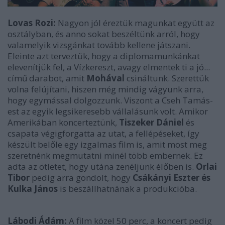
Lovas Rozi:
Nagyon jól éreztük magunkat együtt az
osztályban, és anno sokat beszéltünk arról, hogy
valamelyik vizsgánkat tovább kellene játszani.
Eleinte azt terveztük, hogy a diplomamunkánkat
elevenítjük fel, a Vízkereszt, avagy elmentek ti a jó...
című darabot, amit
Mohával
csináltunk. Szerettük
volna felújítani, hiszen még mindig vágyunk arra,
hogy egymással dolgozzunk. Viszont a Cseh Tamás-
est az egyik legsikeresebb vállalásunk volt. Amikor
Amerikában koncerteztünk,
Tiszeker Dániel
és
csapata végigforgatta az utat, a fellépéseket, így
készült belőle egy izgalmas film is, amit most meg
szeretnénk megmutatni minél több embernek. Ez
adta az ötletet, hogy utána zenéljünk élőben is.
Orlai
Tibor
pedig arra gondolt, hogy
Csákányi Eszter és
Kulka János
is beszállhatnának a produkcióba.
Lábodi Ádám:
A film közel 50 perc, a koncert pedig