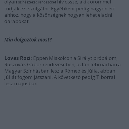
olyan
hív össze, akik örömmel
színészeket, rendezőket
tudják ezt szolgálni. Egyébként pedig nagyon ért
ahhoz, hogy a közönségnek hogyan lehet eladni
darabokat.
Min dolgoztok most?
Lovas Rozi:
Éppen Miskolcon a Sirályt próbálom,
Rusznyák Gábor rendezésében, aztán februárban a
Magyar Színházban lesz a Rómeó és Júlia, abban
Júliát fogom játszani. A következő pedig Tiborral
lesz májusban.