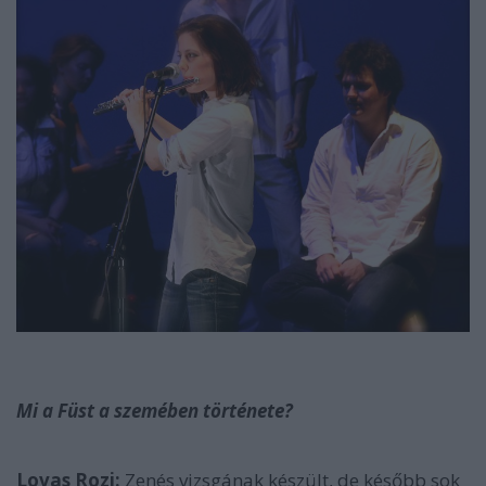
Mi a Füst a szemében története?
Lovas Rozi:
Zenés vizsgának készült, de később sok