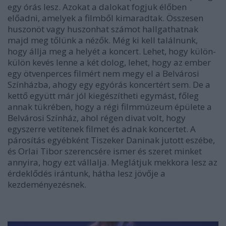
egy órás lesz. Azokat a dalokat fogjuk élőben
előadni, amelyek a filmből kimaradtak. Összesen
huszonöt vagy huszonhat számot hallgathatnak
majd meg tőlünk a nézők. Még ki kell találnunk,
hogy állja meg a helyét a koncert. Lehet, hogy külön-
külön kevés lenne a két dolog, lehet, hogy az ember
egy ötvenperces filmért nem megy el a Belvárosi
Színházba, ahogy egy egyórás koncertért sem. De a
kettő együtt már jól kiegészítheti egymást, főleg
annak tükrében, hogy a régi filmmúzeum épülete a
Belvárosi Színház, ahol régen divat volt, hogy
egyszerre vetítenek filmet és adnak koncertet. A
párosítás egyébként Tiszeker Daninak jutott eszébe,
és Orlai Tibor szerencsére ismer és szeret minket
annyira, hogy ezt vállalja. Meglátjuk mekkora lesz az
érdeklődés irántunk, hátha lesz jövője a
kezdeményezésnek.