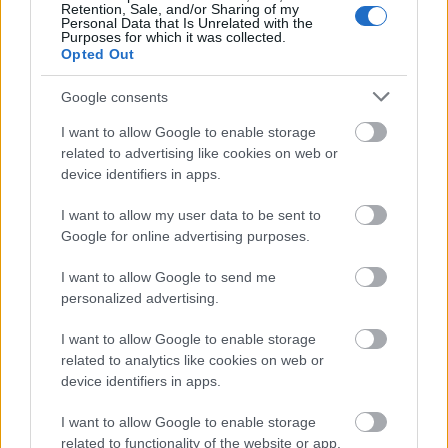
Retention, Sale, and/or Sharing of my
Personal Data that Is Unrelated with the
Lábodi Ádám:
Nagyon szerettük volna, ha ez az est
Purposes for which it was collected.
már januárban meg tud történni, de az
Opted Out
osztálytársak és a Belvárosi Színház is annyira
leterhelt, hogy csak március végére, 31-ére sikerült
Google consents
időpontot egyeztetni. Ennek az az előnye, hogy
I want to allow Google to enable storage
maradt időnk arra, hogy a produkcióval
related to advertising like cookies on web or
foglalkozzunk.
device identifiers in apps.
I want to allow my user data to be sent to
Mennyit fogtok alakítani rajta?
Google for online advertising purposes.
I want to allow Google to send me
Lovas Rozi:
Ahogy magunkat ismerem, biztos
personalized advertising.
kitalálunk valamit, biztos felfrissítjük a dolgot. Nem
az a cél, hogy mindent pontosan ugyanúgy
I want to allow Google to enable storage
csináljunk, mint régen. A bemutató óta eltelt egy
related to analytics like cookies on web or
csomó idő, és ha újra meghalljuk a zenéket, az új
device identifiers in apps.
ötletek maguktól fognak jönni. Változik a dalok
sorrendje is. Egy olyan estet szeretnénk összeállítani,
I want to allow Google to enable storage
ami most érvényes, érdekes számunkra.
related to functionality of the website or app.