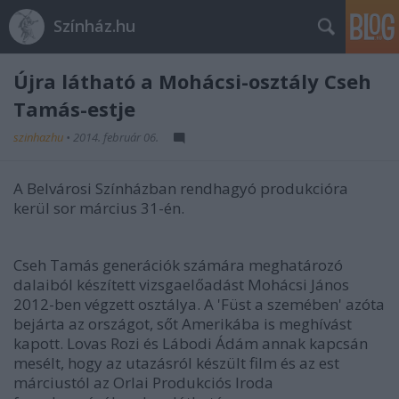
Színház.hu
Újra látható a Mohácsi-osztály Cseh
Tamás-estje
szinhazhu
•
2014. február 06.
A Belvárosi Színházban rendhagyó produkcióra
kerül sor március 31-én.
Cseh Tamás generációk számára meghatározó
dalaiból készített vizsgaelőadást Mohácsi János
2012-ben végzett osztálya. A 'Füst a szemében' azóta
bejárta az országot, sőt Amerikába is meghívást
kapott. Lovas Rozi és Lábodi Ádám annak kapcsán
mesélt, hogy az utazásról készült film és az est
márciustól az Orlai Produkciós Iroda