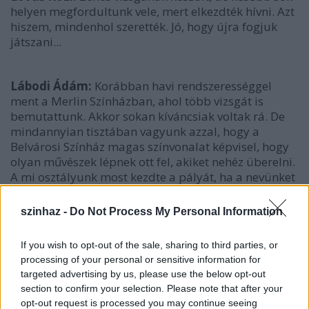
helyen megfordultunk vele, mert elkezdték hívni. Azt
hiszem, mindenhol szerették. Jó, hogy újra fogjuk
játszani...
Lábodi Ádám:
Korábban havi rendszerességgel
ment a Merlin Színházban, ahol több vizsgát is
bemutattunk. Akkor sokan kíváncsiak voltak rá. De
mindannyian tisztában vagyunk azzal, hogy a
Belvárosi Színház magas színvonalat képvisel, hogy
olyan művészek lépnek ott fel, akiket nehéz überelni.
A mi osztályunk most kezdte a pályát, ha a nevünket
meghallja egy néző, akkor nem biztos, hogy rögtön
fölkapja a fejét. Tehát nem tudjuk, mennyi embert
szinhaz -
Do Not Process My Personal Information
teszünk majd kíváncsivá. Azt reméljük, hogy
ha másért nem, akkor Cseh Tamásért eljönnek a
If you wish to opt-out of the sale, sharing to third parties, or
nézők, azt hiszem, őt nem nagyon kell reklámozni.
processing of your personal or sensitive information for
Nagy örömünkre a koncerthez adja a nevét Csákányi
targeted advertising by us, please use the below opt-out
Eszter és Kulka János is, akik hamar igent mondtak a
section to confirm your selection. Please note that after your
felkérésre.
opt-out request is processed you may continue seeing