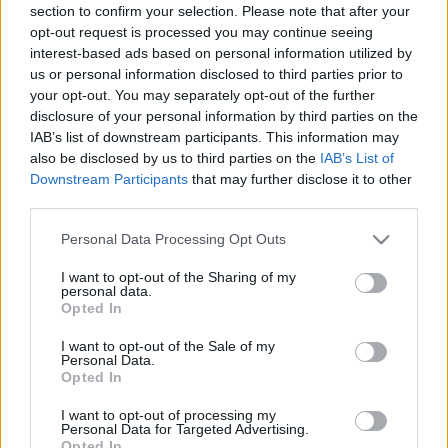
section to confirm your selection. Please note that after your
opt-out request is processed you may continue seeing
interest-based ads based on personal information utilized by
us or personal information disclosed to third parties prior to
your opt-out. You may separately opt-out of the further
disclosure of your personal information by third parties on the
IAB’s list of downstream participants. This information may
also be disclosed by us to third parties on the
IAB’s List of
Blaskó Balázs
a színház műsorpolitikájáról is
Downstream Participants
that may further disclose it to other
beszélt. "Az igazgatóként itt töltött első évadom azt a
third parties.
színházteremtő szándékot képviselte, amelyet a
Please note that this website/app uses one or more Google
Personal Data Processing Opt Outs
megyei önkormányzathoz beadott nyertes
services and may gather and store information including but
pályázatomban megfogalmaztam. A következő
not limited to your visit or usage behaviour. You may click to
I want to opt-out of the Sharing of my
szezonban a minőségi szórakoztatásra helyeztük a
personal data.
grant or deny consent to Google and its third-party tags to
Opted In
hangsúlyt, eleget téve azoknak a visszajelzéseknek,
use your data for below specified purposes in below Google
amelyeket nézőink estéről estére megfogalmaztak, s
consent section.
I want to opt-out of the Sale of my
látogatóink száma erőteljesen emelkedni kezdett. Új
Personal Data.
fenntartónkkal, az egri önkormányzattal is
Opted In
harmonikus a kapcsolatunk (...) Kezdettől fogva
I want to opt-out of processing my
zsúfolt házakkal játsszuk a
Hippolyt, a lakájt,
a
Personal Data for Targeted Advertising.
Hajmeresztőt
,
A Padlást,
vagy a
Képzelt riport egy
Opted In