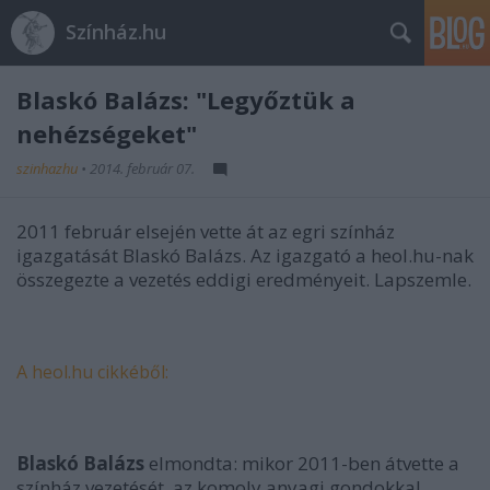
Színház.hu
Blaskó Balázs: "Legyőztük a
nehézségeket"
szinhazhu
•
2014. február 07.
2011 február elsején vette át az egri színház
igazgatását Blaskó Balázs. Az igazgató a heol.hu-nak
összegezte a vezetés eddigi eredményeit. Lapszemle.
A heol.hu cikkéből:
Blaskó Balázs
elmondta: mikor 2011-ben átvette a
színház vezetését, az komoly anyagi gondokkal