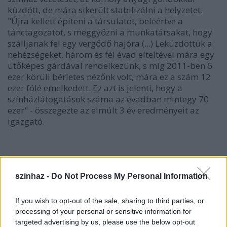
küzdött, de mára sikerült stabilizálni a helyzetet.
"Újra kellett építeni a társulatot, beleértve a
tánctagozatot, s meggyőzni a munkatársakat, hogy
szálljanak fel egy vergődő hajóra (...) Leküzdöttük a
nehézségeket, három és fél évad elteltével mára egy
ütőképes gárdával rendelkezünk, s míg 2011-ben 6
ezer körüli bérletes nézőnk volt, mára ez a szám 12
ezer fölé emelkedett. Ez azt is jelenti, hogy a
színházlátogatások száma az évadban mintegy 70
ezer" - összegezte az elmúlt 3 év eredményeit az
igazgató.
szinhaz -
Do Not Process My Personal Information
If you wish to opt-out of the sale, sharing to third parties, or
processing of your personal or sensitive information for
targeted advertising by us, please use the below opt-out