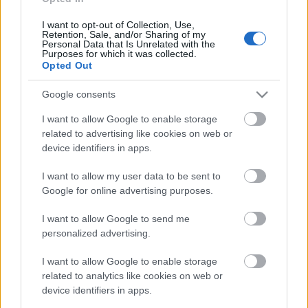
amerikai popfesztiválról
című musicalt is, melyben
I want to opt-out of Collection, Use,
megnyilvánul az a törekvés, hogy a felmerülő
Retention, Sale, and/or Sharing of my
problémák felvetésével párhuzamosan megoldást is
Personal Data that Is Unrelated with the
Purposes for which it was collected.
kínáljunk, pozitív irányba terelve a negatív
Opted Out
tendenciákat. Fontos, hogy az előadás emellett olyan
minőségi élményt adjon, amelyet a néző hazavihet" -
Google consents
fogalmazott az igazgató.
I want to allow Google to enable storage
A következő évadról
Blaskó Balázs
elmondta: a
related to advertising like cookies on web or
tervekben szerepel ismert kortárs dráma, revü-
device identifiers in apps.
operett, táncszínházi előadás és musical is. "Nem
I want to allow my user data to be sent to
feledkezünk meg arról sem, hogy
Chaplin
-emlékév
Google for online advertising purposes.
áll előttünk, valamint klasszikus
Shakespeare
-
darabbal is készülünk. A gyermekeknek továbbra is
I want to allow Google to send me
a Babszem Jankó Gyermekszínházzal közösen
personalized advertising.
kínálunk produkciót. A stúdiószínpadon egyebek
között kortárs ősbemutató és monodráma szerepel
I want to allow Google to enable storage
majd. S remélem, április közepe táján újra meg
related to analytics like cookies on web or
tudjuk hirdetni a bérleteket, hogy ismét olyan nézői
device identifiers in apps.
csúcsokat közelíthessünk meg, mint a most futó