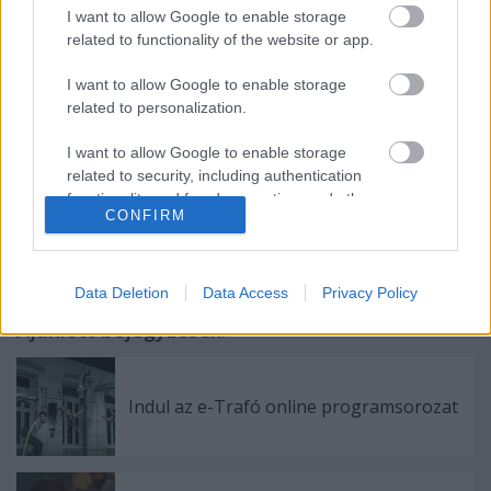
évadban" - mondta
Blaskó Balázs.
I want to allow Google to enable storage
related to functionality of the website or app.
I want to allow Google to enable storage
A teljes cikk itt olvasható.
related to personalization.
I want to allow Google to enable storage
related to security, including authentication
functionality and fraud prevention, and other
CONFIRM
user protection.
Data Deletion
Data Access
Privacy Policy
Ajánlott bejegyzések:
Indul az e-Trafó online programsorozat