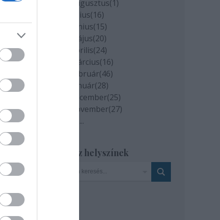
2020 augusztus
(
1
)
2020 július
(
16
)
ulat
2020 június
(
15
)
y az
2020 május
(
20
)
2020 április
(
24
)
2020 március
(
16
)
2020 február
(
46
)
2020 január
(
28
)
2019 december
(
25
)
: MTI
2019 november
(
27
)
Tovább
...
Szinház helyszínek