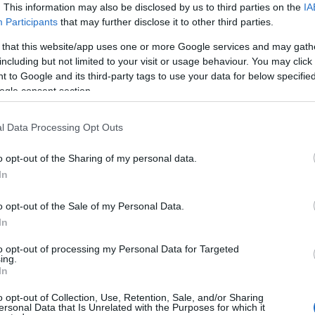
 egyetemi bérletet hirdetnek, amely a következő
. This information may also be disclosed by us to third parties on the
IA
eti Intézet hallgatói pedig ötletekkel, művészeti
Participants
that may further disclose it to other third parties.
, készíthetnek például szóróanyagokat, grafikai
 that this website/app uses one or more Google services and may gath
fiatalos vizuális megjelenésre" – tette hozzá
Pataki
including but not limited to your visit or usage behaviour. You may click 
 to Google and its third-party tags to use your data for below specifi
ogle consent section.
l Data Processing Opt Outs
o opt-out of the Sharing of my personal data.
In
o opt-out of the Sale of my Personal Data.
In
to opt-out of processing my Personal Data for Targeted
ing.
In
o opt-out of Collection, Use, Retention, Sale, and/or Sharing
ersonal Data that Is Unrelated with the Purposes for which it