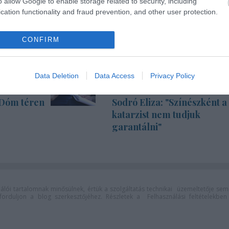
o allow Google to enable storage related to security, including
cation functionality and fraud prevention, and other user protection.
CONFIRM
Data Deletion
Data Access
Privacy Policy
 Dóm téren
Sodró Eliza: "Színészként a
katarzist nem tudjuk
garantálni"
lói tartalomnak minősülnek, értük a
szolgáltatás technikai
üzemeltetője sem
n forduljon a blog szerkesztőjéhez. Részletek a
Felhasználási feltételekben