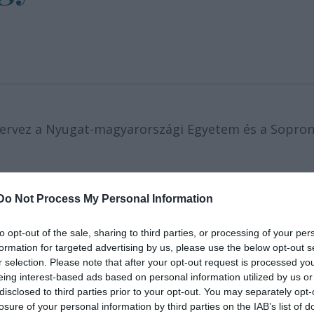
ervez a Nyugat-magyarországi Egyetem és a Sopron
intézmény Közgazdaságtudományi Kara és az
 be – hangzott el a színház és az egyetem közös
Do Not Process My Personal Information
to opt-out of the sale, sharing to third parties, or processing of your per
zetője elmondta, hogy a kapcsolat a két intézmény
formation for targeted advertising by us, please use the below opt-out s
r selection. Please note that after your opt-out request is processed y
gyakran fellépnek az egyetem rendezvényein.
eing interest-based ads based on personal information utilized by us or
disclosed to third parties prior to your opt-out. You may separately opt-
losure of your personal information by third parties on the IAB’s list of