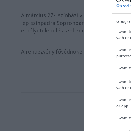
was col
Opted 
A március 27-i színházi világnap alkalmából
Google 
lép színpadra Sopronban. Produkciójuk rés
erdélyi település szellemi kincseit mutatj
I want t
web or d
I want t
A rendezvény fővédnöke
Martonyi János
kü
purpose
I want 
I want t
web or d
I want t
or app.
I want t