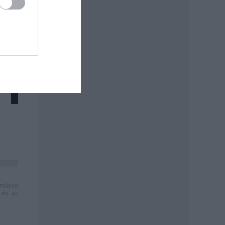
milyen
és az