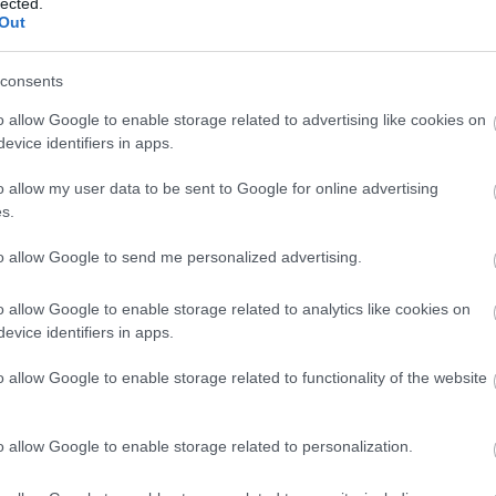
lected.
Out
, március 26-án a kolozsvári Váróterem Projekt társ
consents
ze lesz annak az egyetemi programsorozatnak, amel
a be a nyugat-magyarországi városban.
o allow Google to enable storage related to advertising like cookies on
evice identifiers in apps.
o allow my user data to be sent to Google for online advertising
lügyminiszter lesz.
s.
Forrás
to allow Google to send me personalized advertising.
o allow Google to enable storage related to analytics like cookies on
evice identifiers in apps.
o allow Google to enable storage related to functionality of the website
o allow Google to enable storage related to personalization.