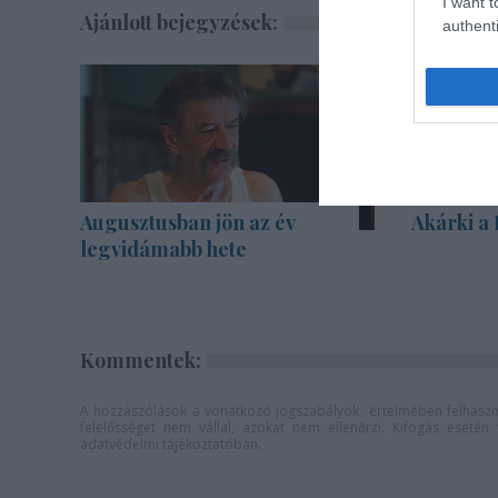
I want t
Ajánlott bejegyzések:
authenti
Augusztusban jön az év
Akárki a
legvidámabb hete
Kommentek:
A hozzászólások a
vonatkozó jogszabályok
értelmében felhaszná
felelősséget nem vállal, azokat nem ellenőrzi. Kifogás eseté
adatvédelmi tájékoztatóban
.