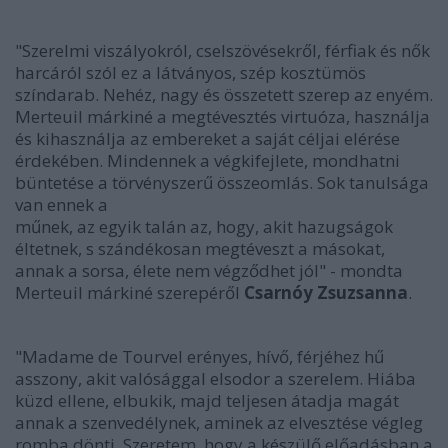
"Szerelmi viszályokról, cselszövésekről, férfiak és nők
harcáról szól ez a látványos, szép kosztümös
színdarab. Nehéz, nagy és összetett szerep az enyém.
Merteuil márkiné a megtévesztés virtuóza, használja
és kihasználja az embereket a saját céljai elérése
érdekében. Mindennek a végkifejlete, mondhatni
büntetése a törvényszerű összeomlás. Sok tanulsága
van ennek a
műnek, az egyik talán az, hogy, akit hazugságok
éltetnek, s szándékosan megtéveszt a másokat,
annak a sorsa, élete nem végződhet jól" - mondta
Merteuil márkiné szerepéről
Csarnóy Zsuzsanna
.
"Madame de Tourvel erényes, hívő, férjéhez hű
asszony, akit valósággal elsodor a szerelem. Hiába
küzd ellene, elbukik, majd teljesen átadja magát
annak a szenvedélynek, aminek az elvesztése végleg
romba dönti. Szeretem, hogy a készülő előadásban a