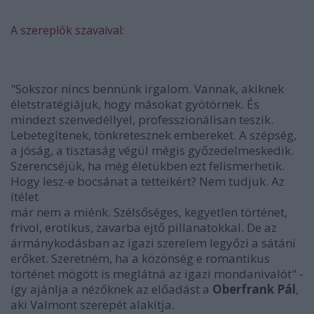
A szereplők szavaival:
"Sokszor nincs bennünk irgalom. Vannak, akiknek
életstratégiájuk, hogy másokat gyötörnek. És
mindezt szenvedéllyel, professzionálisan teszik.
Lebetegítenek, tönkretesznek embereket. A szépség,
a jóság, a tisztaság végül mégis győzedelmeskedik.
Szerencséjük, ha még életükben ezt felismerhetik.
Hogy lesz-e bocsánat a tetteikért? Nem tudjuk. Az
ítélet
már nem a miénk. Szélsőséges, kegyetlen történet,
frivol, erotikus, zavarba ejtő pillanatokkal. De az
ármánykodásban az igazi szerelem legyőzi a sátáni
erőket. Szeretném, ha a közönség e romantikus
történet mögött is meglátná az igazi mondanivalót" -
így ajánlja a nézőknek az előadást a
Oberfrank Pál
,
aki Valmont szerepét alakítja.