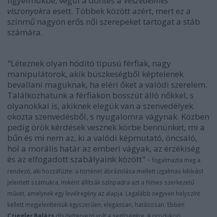
figyelmükbe, végül a döntés a
Veszedelmes
viszonyok
ra esett. Többek között azért, mert ez a
színmű nagyon erős női szerepeket tartogat a stáb
számára.
"Léteznek olyan hódító típusú férfiak, nagy
manipulátorok, akik büszkeségből képtelenek
bevallani maguknak, ha eléri őket a valódi szerelem.
Találkozhatunk a férfiakon bosszút álló nőkkel, s
olyanokkal is, akiknek elegük van a szenvedélyek
okozta szenvedésből, s nyugalomra vágynak. Közben
pedig örök kérdések vesznek körbe bennünket, mi a
bűn és mi nem az, ki a valódi képmutató, öncsaló,
hol a morális határ az emberi vágyak, az érzékiség
és az elfogadott szabályaink között" -
fogalmazta meg a
rendező, aki hozzáfűzte: a történet ábrázolása mellett izgalmas kihívást
jelentett számukra, miként állítsák színpadra azt a filmes szerkezetű
művet, amelynek egy levélregény az alapja. Legalább negyven helyszínt
kellett megjeleníteniük egyszerűen, elegánsan, hatásosan. Ebben
Cziegler Balázs
díszlettervező volt a segítségére. A produkció