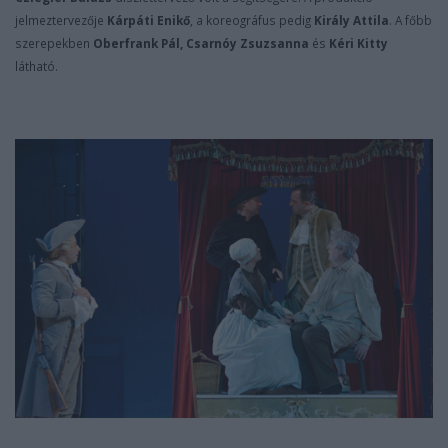
jelmeztervezője
Kárpáti Enikő
, a koreográfus pedig
Király Attila
. A főbb
szerepekben
Oberfrank Pál, Csarnóy Zsuzsanna
és
Kéri Kitty
látható.