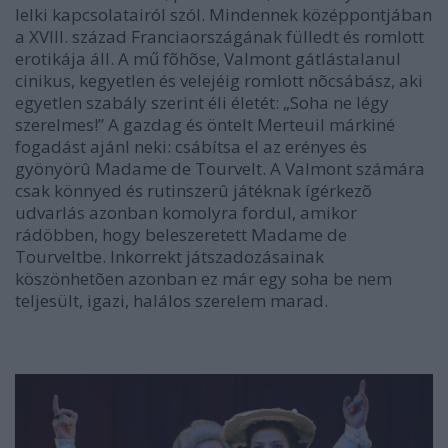
lelki kapcsolatairól szól. Mindennek középpontjában
a XVIII. század Franciaországának fülledt és romlott
erotikája áll. A mű fõhõse, Valmont gátlástalanul
cinikus, kegyetlen és velejéig romlott nõcsábász, aki
egyetlen szabály szerint éli életét: „Soha ne légy
szerelmes!” A gazdag és öntelt Merteuil márkiné
fogadást ajánl neki: csábítsa el az erényes és
gyönyörû Madame de Tourvelt. A Valmont számára
csak könnyed és rutinszerû játéknak ígérkezõ
udvarlás azonban komolyra fordul, amikor
rádöbben, hogy beleszeretett Madame de
Tourveltbe. Inkorrekt játszadozásainak
köszönhetõen azonban ez már egy soha be nem
teljesült, igazi, halálos szerelem marad.