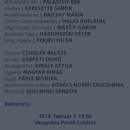
VOLANGES-NÉ |
PALÁSTHY BEA
Azolan |
KERESZTES GÁBOR
Rosemonde-né |
BAJCSAY MÁRIA
Émilie, Operaénekesnő |
HALAS ADELAIDA
Végrehajtó, Gercourt |
MÁTÉ P. GÁBOR
Armand, Pap |
HÁROMSZÉKI PÉTER
Julie, Apáca |
PERJÉSI HILDA
Díszlet:
CZIEGLER BALÁZS
Jelmez:
KÁRPÁTI ENIKŐ
Koreográfus:
KIRÁLY ATTILA
Ügyelő:
MAGYAR KINGA
Súgó:
PÁPES MÓNIKA
Rendezőasszisztens:
KOVÁCS NOÉMI ZSUZSANNA
Rendező:
GUELMINO SÁNDOR
Bemutató:
2014. február 7. 19:00
Veszprémi Petőfi Színház