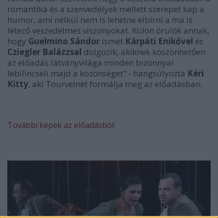
romantika és a szenvedélyek mellett szerepet kap a
humor, ami nélkül nem is lehetne elbírni a ma is
létező veszedelmes viszonyokat. Külön örülök annak,
hogy
Guelmino Sándor
ismét
Kárpáti Enikővel
és
Cziegler Balázzsal
dolgozik, akiknek köszönhetően
az előadás látványvilága minden bizonnyal
lebilincseli majd a közönséget" - hangsúlyozta
Kéri
Kitty
, aki Tourvelnét formálja meg az előadásban.
További képek az előadásból: