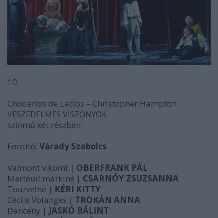
10.
Choderlos de Laclos – Christopher Hampton
VESZEDELMES VISZONYOK
színmű két részben
Fordító:
Várady Szabolcs
Valmont vikomt |
OBERFRANK PÁL
Merteuil márkiné |
CSARNÓY ZSUZSANNA
Tourvelné |
KÉRI KITTY
Cécile Volanges |
TROKÁN ANNA
Danceny |
JASKÓ BÁLINT