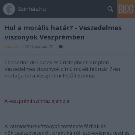
Színház.hu
Hol a morális határ? - Veszedelmes
viszonyok Veszprémben
szinhazhu
•
2014. február 07.
Choderlos de Laclos és Cristopher Hampton
Veszedelmes viszonyok című művét február 7-én
mutatja be a Veszprémi Petőfi Színház.
A veszprémi színház ajánlója:
A
Veszedelmes viszonyok
története férfiak és
nõk cselszövéseirõl, praktikáiról, szövevényes testi és