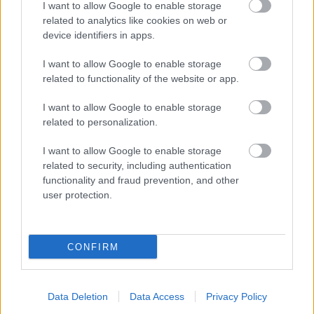
I want to allow Google to enable storage
A pályázat részeként benyújtandó iratok,
related to analytics like cookies on web or
igazolások:
device identifiers in apps.
· 3 hónapnál nem régebbi erkölcsi bizonyítvány
I want to allow Google to enable storage
related to functionality of the website or app.
· Szakmai önéletrajz
I want to allow Google to enable storage
· Iskolai végzettséget és a nyelvtudást igazoló
related to personalization.
okmányok másolata
I want to allow Google to enable storage
· Nyilatkozat arra vonatkozó hozzájárulásáról,
related to security, including authentication
hogy pályázatát az arra jogosult egyetemi testületek
functionality and fraud prevention, and other
és vezetők megismerhessék
user protection.
· Vezetői koncepció az általa megpályázott
terület működtetésére
CONFIRM
A munkakör betölthetőségének időpontja:
Data Deletion
Data Access
Privacy Policy