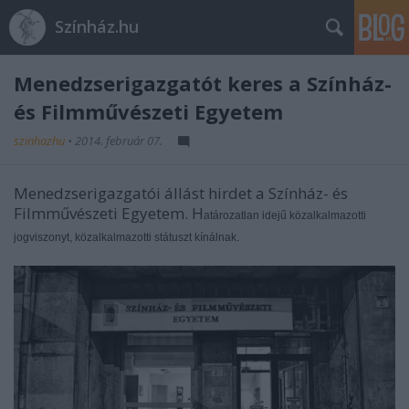
Színház.hu
Menedzserigazgatót keres a Színház-
és Filmművészeti Egyetem
szinhazhu
•
2014. február 07.
Menedzserigazgatói állást hirdet a Színház- és
Filmművészeti Egyetem. H
atározatlan idejű közalkalmazotti
jogviszonyt, közalkalmazotti státuszt kínálnak.