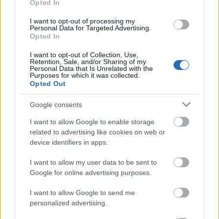
· Egy világnyelvből legalább középfokú, C-típusú
Opted In
nyelvvizsga
I want to opt-out of processing my
Personal Data for Targeted Advertising.
· Legalább 10 éves menedzseri praxis művészeti
Opted In
területen
I want to opt-out of Collection, Use,
Retention, Sale, and/or Sharing of my
· Legalább 5 éves felsővezetői tapasztalat
Personal Data that Is Unrelated with the
Purposes for which it was collected.
Opted Out
· Büntetlen előélet
Google consents
Egyéb megjegyzés:
I want to allow Google to enable storage
related to advertising like cookies on web or
A beosztás végleges betöltésének feltétele, hogy a
device identifiers in apps.
fenntartó jóváhagyja a Színház- és Filmművészeti
Egyetem módosított Szervezeti és Működési Rendjét.
I want to allow my user data to be sent to
Google for online advertising purposes.
Előny az elbírálásnál:
I want to allow Google to send me
personalized advertising.
· A felsőoktatásban szerzett gyakorlat