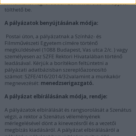
A munkakör legkorábban 2014. március 4. napjától
tölthető be.
A pályázatok benyújtásának módja:
Postai úton, a pályázatnak a Színház- és
Filmművészeti Egyetem címére történő
megküldésével (1088 Budapest, Vas utca 2/c. ) vagy
személyesen az SZFE Rektori Hivatalában történő
leadásával. Kérjük a borítékon feltüntetni a
pályázati adatbázisban szereplőazonosító
számot: SZFE/416/2014/32valamint a munkakör
megnevezését:
menedzserigazgató.
A pályázat elbírálásának módja, rendje:
A pályázatok elbírálását és rangsorolását a Szenátus
végzi, a rektor a Szenátus véleményének
mérlegelésével dönt a kinevezésről és a vezetői
megbízás kiadásáról. A pályázat elbírálásáról a