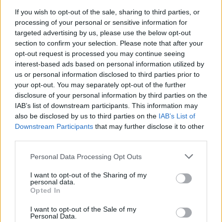
· Koordinálja az SZFE nemzetközi
If you wish to opt-out of the sale, sharing to third parties, or
kapcsolatrendszerét, nemzetközi képzési és
processing of your personal or sensitive information for
mobilitási tevékenységét.
targeted advertising by us, please use the below opt-out
section to confirm your selection. Please note that after your
· Felügyeli és irányítja a szellemi tulajdon
opt-out request is processed you may continue seeing
kezelésével kapcsolatos ügyeket.
interest-based ads based on personal information utilized by
us or personal information disclosed to third parties prior to
· Irányítja az SZFE fundraising munkáját.
your opt-out. You may separately opt-out of the further
disclosure of your personal information by third parties on the
IAB’s list of downstream participants. This information may
Illetmény és juttatások:
also be disclosed by us to third parties on the
IAB’s List of
Downstream Participants
that may further disclose it to other
Az illetmény megállapítására és a juttatásokra a Kjt.
third parties.
rendelkezései az irányadók
Please note that this website/app uses one or more Google
Personal Data Processing Opt Outs
services and may gather and store information including but
not limited to your visit or usage behaviour. You may click to
I want to opt-out of the Sharing of my
Pályázati feltételek:
personal data.
grant or deny consent to Google and its third-party tags to
Opted In
use your data for below specified purposes in below Google
· Egyetemi végzettség
consent section.
I want to opt-out of the Sale of my
Personal Data.