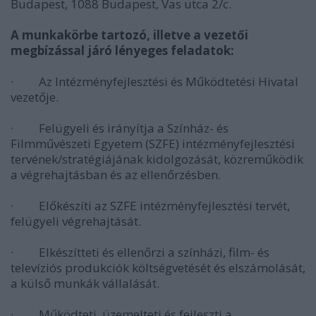
Budapest, 1088 Budapest, Vas utca 2/c.
A munkakörbe tartozó, illetve a vezetői
megbízással járó lényeges feladatok:
· Az Intézményfejlesztési és Működtetési Hivatal
vezetője.
· Felügyeli és irányítja a Színház- és
Filmművészeti Egyetem (SZFE) intézményfejlesztési
tervének/stratégiájának kidolgozását, közreműködik
a végrehajtásban és az ellenőrzésben.
· Előkészíti az SZFE intézményfejlesztési tervét,
felügyeli végrehajtását.
· Elkészítteti és ellenőrzi a színházi, film- és
televíziós produkciók költségvetését és elszámolását,
a külső munkák vállalását.
· Működteti, üzemelteti és fejleszti a