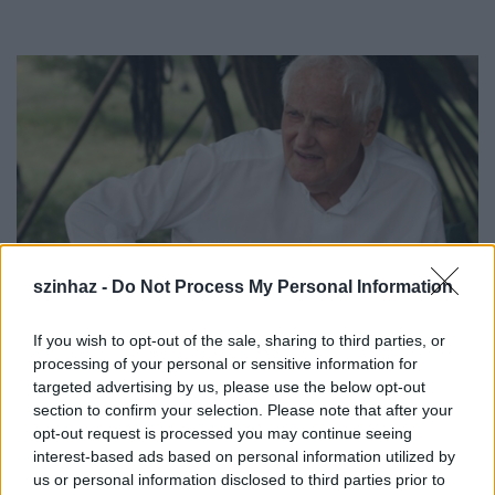
szinhaz -
Do Not Process My Personal Information
If you wish to opt-out of the sale, sharing to third parties, or
processing of your personal or sensitive information for
targeted advertising by us, please use the below opt-out
section to confirm your selection. Please note that after your
A
Még kér a nép
című 1972-es alkotásában
opt-out request is processed you may continue seeing
néptáncokból merítve "nem is rendezett, hanem
interest-based ads based on personal information utilized by
inkább koreografált", szinte táncszerű jelenetekkel
us or personal information disclosed to third parties prior to