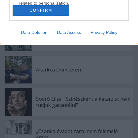
related to personalization.
CONFIRM
Ajánlott bejegyzések:
I want to allow Google to enable storage
related to security, including authentication
functionality and fraud prevention, and other
Data Deletion
Data Access
Privacy Policy
user protection.
Indul az e-Trafó online programsorozat
Akárki a Dóm téren
Sodró Eliza: "Színészként a katarzist nem
tudjuk garantálni"
„Csonka évadot zárni nem felemelő
érzés"