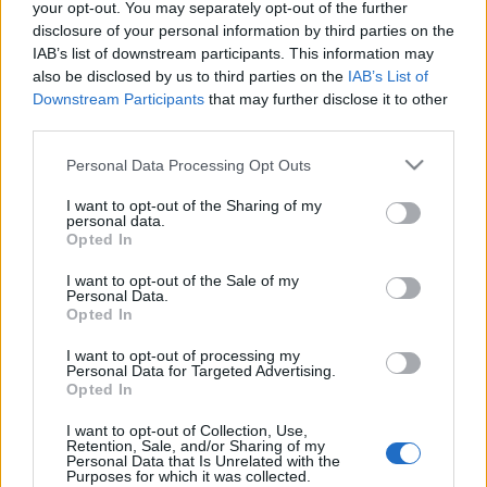
mutatott be egy parasztfelkelést. A
Szegénylegények
your opt-out. You may separately opt-out of the further
és a
Csend és kiáltás
című munkáival pedig az 1848-
disclosure of your personal information by third parties on the
1849-es forradalom és szabadságharc leverése után
IAB’s list of downstream participants. This information may
a Habsburgokkal, illetve a Tanácsköztársaság
also be disclosed by us to third parties on the
IAB’s List of
bukása után a Horthy-féle fehérterrorral szembeni
Downstream Participants
that may further disclose it to other
"fagyott gyűlöletet" ábrázolta.
third parties.
Please note that this website/app uses one or more Google
Personal Data Processing Opt Outs
services and may gather and store information including but
Bernardo Bertolucci
1990
című művének "magyar
not limited to your visit or usage behaviour. You may click to
I want to opt-out of the Sharing of my
változata" az
Allegro Barbaro
, amely a
Magyar
personal data.
grant or deny consent to Google and its third-party tags to
rapszódiával
együtt egy trilógiának szánt ciklus
Opted In
use your data for below specified purposes in below Google
töredéke, és a húszas évektől a szocializmusig
consent section.
I want to opt-out of the Sale of my
mutatja be Magyarország útját. A
Szerelmem, Elektra
Personal Data.
című ókori témájú filmjében, olaszországi, izraeli
Opted In
alkotásaiban és végül "játékosan kódolt" kortárs
munkáiban is "hű maradt mélységesen magyar
I want to opt-out of processing my
Personal Data for Targeted Advertising.
alaptémájához, amely a szabadságvágy és annak
Opted In
elnyomása erőszakkal és fondorlattal" - írta a FAZ.
I want to opt-out of Collection, Use,
Retention, Sale, and/or Sharing of my
Personal Data that Is Unrelated with the
Theo Angelopoulos
Jancsótól leste el a szüntelenül
Purposes for which it was collected.