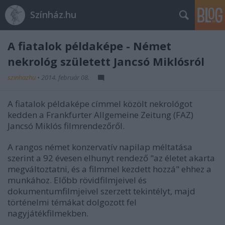
Színház.hu
A fiatalok példaképe - Német
nekrológ született Jancsó Miklósról
szinhazhu
•
2014. február 08.
A fiatalok példaképe címmel közölt nekrológot
kedden a Frankfurter Allgemeine Zeitung (FAZ)
Jancsó Miklós filmrendezőről.
A rangos német konzervatív napilap méltatása
szerint a 92 évesen elhunyt rendező "az életet akarta
megváltoztatni, és a filmmel kezdett hozzá" ehhez a
munkához. Előbb rövidfilmjeivel és
dokumentumfilmjeivel szerzett tekintélyt, majd
történelmi témákat dolgozott fel
nagyjátékfilmekben.