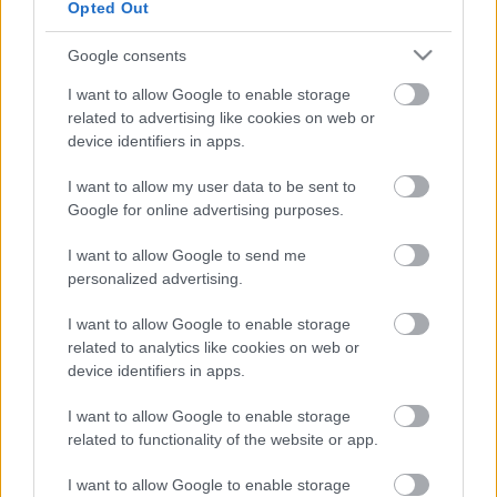
Opted Out
köröző kameramozgás technikáját, de a magyar
művész a görög filmrendezővel ellentétben nem
Google consents
aratott nagy sikert Nyugat-Európában, leszámítva
az M
ég kér a néppel
Cannes-ban elnyert díjat. Annál
I want to allow Google to enable storage
inkább rajongtak érte a filmkészítők
related to advertising like cookies on web or
Lengyelországban, Csehszlovákiában és
device identifiers in apps.
Magyarországon, és idős korára az új filmes formák
iránti nyitottságával hazájában "a fiatal
I want to allow my user data to be sent to
rendezőnemzedék vezérlő csillaga" lett - emelte ki a
Google for online advertising purposes.
FAZ.
I want to allow Google to send me
personalized advertising.
Forrás: MTI
I want to allow Google to enable storage
related to analytics like cookies on web or
device identifiers in apps.
I want to allow Google to enable storage
related to functionality of the website or app.
I want to allow Google to enable storage