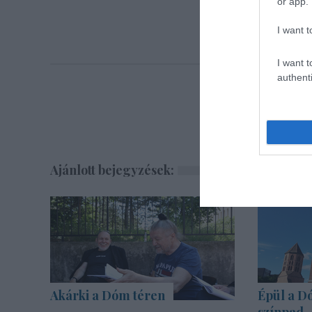
or app.
I want t
I want t
authenti
Ajánlott bejegyzések:
Akárki a Dóm téren
Épül a Dó