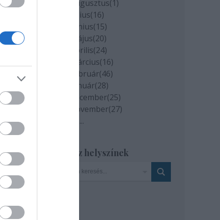
2020 augusztus
(
1
)
2020 július
(
16
)
2020 június
(
15
)
ni a
2020 május
(
20
)
tat
2020 április
(
24
)
dkép
2020 március
(
16
)
2020 február
(
46
)
2020 január
(
28
)
2019 december
(
25
)
2019 november
(
27
)
-én
Tovább
...
ási
en
Szinház helyszínek
ínház