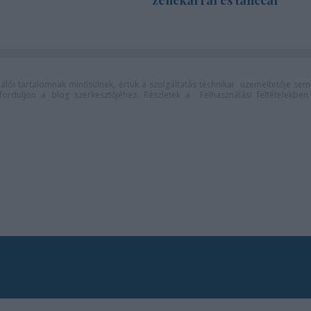
zenekarral és tánccal
lói tartalomnak minősülnek, értük a
szolgáltatás technikai
üzemeltetője sem
n forduljon a blog szerkesztőjéhez. Részletek a
Felhasználási feltételekben