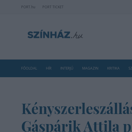
PORT
.hu
PORT TICKET
FŐOLDAL
HÍR
INTERJÚ
MAGAZIN
KRITIKA
S
Kényszerleszállá
Gáspárik Attila