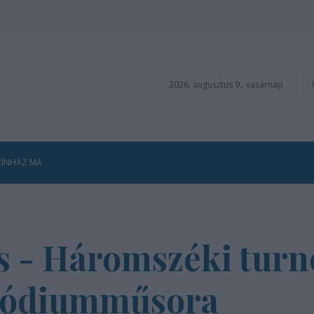
2026. augusztus 9., vasárnap
ZÍNHÁZ MA
s - Háromszéki turn
 pódiumműsora