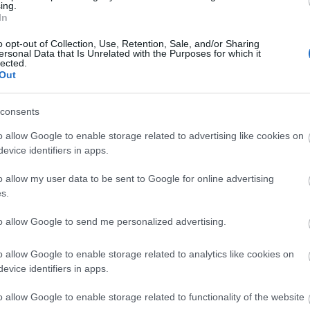
ing.
otó: Rab Zoltán
In
o opt-out of Collection, Use, Retention, Sale, and/or Sharing
etmű néhány cserépdarabkája által próbálja felidéz
ersonal Data that Is Unrelated with the Purposes for which it
ogy a hatvanas évek óta született generációk felé is u
lected.
Out
. A színművészt
Ila Gábor
kíséri zongorán, a színpa
consents
gállója lesz, az egykori vármegyék székhelyein:
o allow Google to enable storage related to advertising like cookies on
evice identifiers in apps.
pontban kerül bemutatásra az előadás,
február 14
ban,
február 15-én
pedig Sepsiszentgyörgyön a Tam
o allow my user data to be sent to Google for online advertising
rdeklődők a Kényszerleszállást, mindhárom helyszín
s.
to allow Google to send me personalized advertising.
6-os (Kovászna), a 0267362002-es (Kézdivásárhely) és a
o allow Google to enable storage related to analytics like cookies on
kon. A sepsiszentgyörgyi előadásra elektronikus úton is
evice identifiers in apps.
lapon.
o allow Google to enable storage related to functionality of the website
Forrás: Tamási Áron Sz