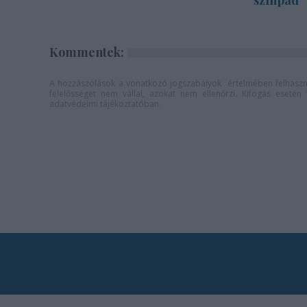
színpad
Kommentek:
A hozzászólások a
vonatkozó jogszabályok
értelmében felhaszná
felelősséget nem vállal, azokat nem ellenőrzi. Kifogás eseté
adatvédelmi tájékoztatóban
.