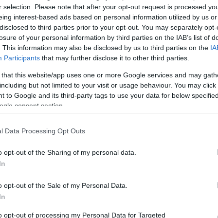
zámára a költő halála után adatott meg, és ez csak
r selection. Please note that after your opt-out request is processed y
éjszakákon rongyosra hallgattuk Illyés Kinga Lírai
eing interest-based ads based on personal information utilized by us or
– ki-ki amit tudott belőle. Aztán "kitágult a világ",
disclosed to third parties prior to your opt-out. You may separately opt-
 felfedezések, aki elnyomták
Szilágyi Domokost
(is)..
losure of your personal information by third parties on the IAB’s list of
. This information may also be disclosed by us to third parties on the
IA
Participants
that may further disclose it to other third parties.
 that this website/app uses one or more Google services and may gath
including but not limited to your visit or usage behaviour. You may click 
 to Google and its third-party tags to use your data for below specifi
ogle consent section.
l Data Processing Opt Outs
o opt-out of the Sharing of my personal data.
In
o opt-out of the Sale of my Personal Data.
In
to opt-out of processing my Personal Data for Targeted