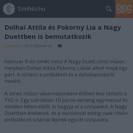
Színház.hu
Dolhai Attila és Pokorny Lia a Nagy
Duettben is bemutatkozik
szinhazhu
•
2014. február 09.
Február 9-én ismét indul A Nagy Duett című műsor,
melyben Dolhai Attila Pokorny Liával alkot majd egy
párt. A színész a próbákról és a dalválasztásról
mesélt.
A zenés műsor vasárnaponként élőben lesz látható a
TV2-n. Egy szériában 10 páros verseng egymással és
minden héten eldől, ki hagyja el a színpadot. A Nagy
Duettben énekesek, és a dalolással eddig csak ritkán
próbálkozó sztárok lépnek együtt színpadra.