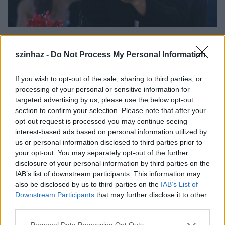
"Múlt héten 2-3 alkalommal énekórán jártunk, hétfőtől
pedig minden nap próbálunk. Ezúttal megoldható,
szinhaz -
Do Not Process My Personal Information
hogy az Operettszínházból néha igazoltan hiányozzak.
Szerencsére Pokorny Liának is hasonló az
If you wish to opt-out of the sale, sharing to third parties, or
időbeosztása, így délelőtt és este a színházban
processing of your personal or sensitive information for
dolgozunk, délutánonként készülünk a műsorra"
–
targeted advertising by us, please use the below opt-out
mondta
Dolhai Attila
.
section to confirm your selection. Please note that after your
opt-out request is processed you may continue seeing
interest-based ads based on personal information utilized by
us or personal information disclosed to third parties prior to
Hozzátette, nagyon várják már a vasárnapot, és bár
your opt-out. You may separately opt-out of the further
eddig sokat nevettek a próbákon, a koreográfiát
disclosure of your personal information by third parties on the
azért nezebb elsajátítani, mint énekelni.
IAB’s list of downstream participants. This information may
also be disclosed by us to third parties on the
IAB’s List of
Downstream Participants
that may further disclose it to other
third parties.
Please note that this website/app uses one or more Google