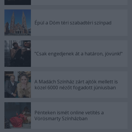
Épül a Dóm téri szabadtéri színpad
"Csak engedjenek át a határon, jövünk!"
A Madách Színház zárt ajtók mellett is
közel 6000 nézőt fogadott júniusban
Pénteken ismét online vetítés a
Vörösmarty Színházban