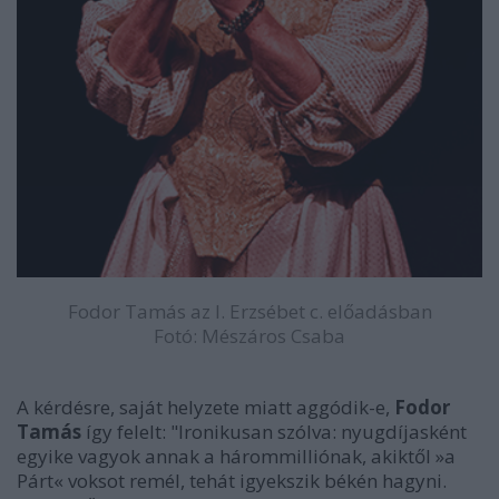
Fodor Tamás az I. Erzsébet c. előadásban
Fotó: Mészáros Csaba
A kérdésre, saját helyzete miatt aggódik-e,
Fodor
Tamás
így felelt: "Ironikusan szólva: nyugdíjasként
egyike vagyok annak a hárommilliónak, akiktől »a
Párt« voksot remél, tehát igyekszik békén hagyni.