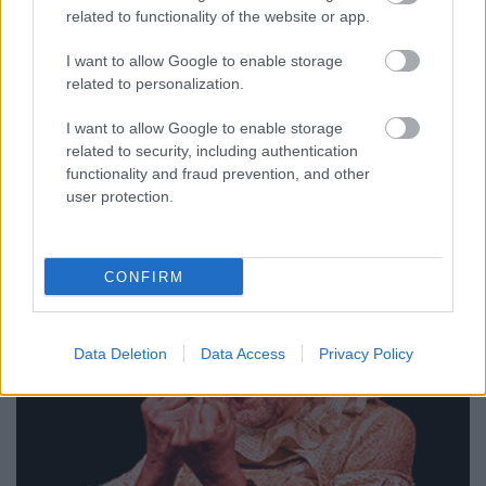
related to functionality of the website or app.
országot, és csak néhány embert kell kivégezni, aztán
a többi már önként lesz része a rendszernek" -
I want to allow Google to enable storage
fogalmazott
Fodor Tamás.
related to personalization.
I want to allow Google to enable storage
related to security, including authentication
functionality and fraud prevention, and other
user protection.
CONFIRM
Data Deletion
Data Access
Privacy Policy