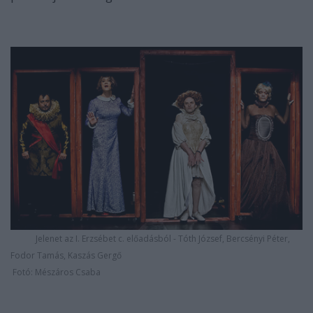
Jelenet az I. Erzsébet c. előadásból - Tóth József, Bercsényi Péter,
Fodor Tamás, Kaszás Gergő
Fotó: Mészáros Csaba