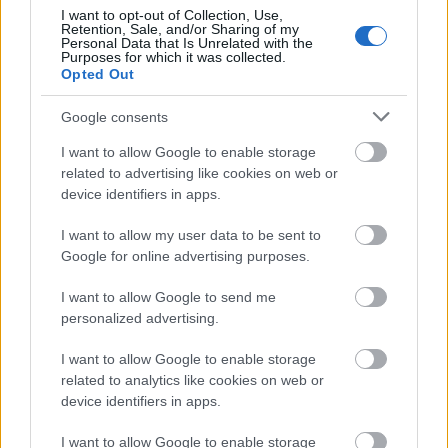
I want to opt-out of Collection, Use,
Retention, Sale, and/or Sharing of my
Personal Data that Is Unrelated with the
Purposes for which it was collected.
"Magyarországon egyre szélesebb rétegeket érint az
Opted Out
elszegényedés. Sokakat éppen azért, mert nem
voltak hajlandók alkalmazkodni a hatalom
Google consents
elvárásaihoz. A szellemi életben, még konkrétabban
I want to allow Google to enable storage
a színház világában például ahhoz, amit a »remény
related to advertising like cookies on web or
színháza« címszó alatt elgondolt giccs jelent. Ebben
device identifiers in apps.
a helyzetben viszont előbb-utóbb óhatatlanul
elkezdődik az alkalmazkodás kényszere, ami a
I want to allow my user data to be sent to
félelemnél is rosszabb. Az érintettek önmagukat
Google for online advertising purposes.
próbálják meggyőzni, hogy nem olyan nagy a baj,
hiszen a rendszerváltás előtt is kihúztunk pár
I want to allow Google to send me
évtizedet. Vegyük észre: a kultúráért felelős
personalized advertising.
miniszter szűk körében - a »bennfentes« középszer
mellett - olyan tanácsadót is találunk, aki korábban
I want to allow Google to enable storage
a független színházi szcéna meghatározó alakja volt.
related to analytics like cookies on web or
Tragikus, ha a végletesen alkalmazkodó ember azt
device identifiers in apps.
hiszi, hogy él, holott szellemi értelemben csak
I want to allow Google to enable storage
vegetál. Olyan ez, mint amikor megszállnak egy