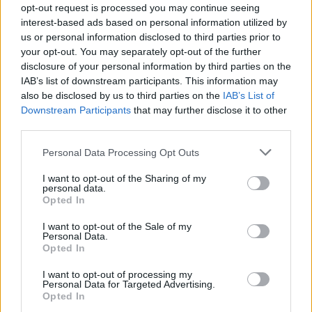
opt-out request is processed you may continue seeing
maga individuális szabadságát. Művelik a maguk
interest-based ads based on personal information utilized by
kertjeit. De vannak pillanatok, amikor fel kellene
us or personal information disclosed to third parties prior to
függeszteni a háztáji gyomirtást, metszést" - tette
your opt-out. You may separately opt-out of the further
hozzá.
disclosure of your personal information by third parties on the
IAB’s list of downstream participants. This information may
also be disclosed by us to third parties on the
IAB’s List of
Downstream Participants
that may further disclose it to other
third parties.
Please note that this website/app uses one or more Google
Personal Data Processing Opt Outs
services and may gather and store information including but
not limited to your visit or usage behaviour. You may click to
I want to opt-out of the Sharing of my
personal data.
grant or deny consent to Google and its third-party tags to
Opted In
use your data for below specified purposes in below Google
consent section.
I want to opt-out of the Sale of my
Personal Data.
Opted In
I want to opt-out of processing my
Personal Data for Targeted Advertising.
Opted In