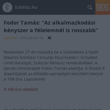
Színház.hu
Fodor Tamás: "Az alkalmazkodási
kényszer a félelemnél is rosszabb"
szinhazhu
•
2014. február 09.
November 27-én mutatta be a Szkénében a Vádli
Alkalmi Színházi Társulás Paul Foster I. Erzsébet
című darabját, Szikszai Rémusz rendezésében. A
darab címszerepét Fodor Tamás alakítja. A Stúdió K
alapítójával az előadás apropóján készített interjút
a 168 óra. Lapszemle.
A 168 óra cikkéből:
Az
I. Erzsébet
című darab egyszerre mutatja be egy