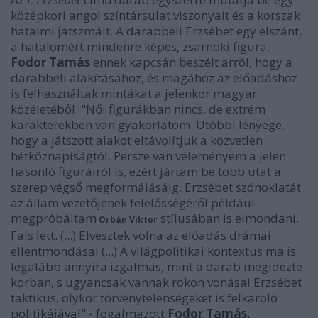
középkori angol színtársulat viszonyait és a korszak
hatalmi játszmáit. A darabbeli Erzsébet egy elszánt,
a hatalomért mindenre képes, zsarnoki figura.
Fodor Tamás
ennek kapcsán beszélt arról, hogy a
darabbeli alakításához, és magához az előadáshoz
is felhasználtak mintákat a jelenkor magyar
közéletéből. "Női figurákban nincs, de extrém
karakterekben van gyakorlatom. Utóbbi lényege,
hogy a játszott alakot eltávolítjuk a közvetlen
hétköznapiságtól. Persze van véleményem a jelen
hasonló figuráiról is, ezért jártam be több utat a
szerep végső megformálásáig. Erzsébet szónoklatát
az állam vezetőjének felelősségéről például
megpróbáltam
stílusában is elmondani.
Orbán Viktor
Fals lett. (...)
Elvesztek volna az előadás drámai
ellentmondásai (...) A világpolitikai kontextus ma is
legalább annyira izgalmas, mint a darab megidézte
korban, s ugyancsak vannak rokon vonásai Erzsébet
taktikus, olykor törvénytelenségeket is felkaroló
politikájával" - fogalmazott
Fodor Tamás.