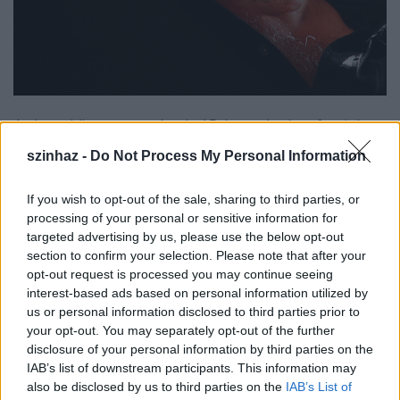
Azóta a könyvet megírtuk, 15 éve már, és a fentiek
szerint immár 45 éve ismeritek egymást
szinhaz -
Do Not Process My Personal Information
Zsuzsikámmal, feleségeddel, velem 33 éve, a
macskáddal meg… Azóta nyilván másik macskád
If you wish to opt-out of the sale, sharing to third parties, or
van, ahogyan másik pulid is, Bogár az is, a
processing of your personal or sensitive information for
macskádnak is volt persze neve, Faszi talán, vagy
targeted advertising by us, please use the below opt-out
valami ilyesmi, nem emlékszem már.
section to confirm your selection. Please note that after your
opt-out request is processed you may continue seeing
Nem emlékeztem a rögzítős üzenetekre sem,
interest-based ads based on personal information utilized by
mármint hogy ilyen üzenetekkel kezdődnek a
us or personal information disclosed to third parties prior to
fejezetek, merthogy állandóan tébolyító üzeneteket
your opt-out. You may separately opt-out of the further
hagytál, Tesó, és akkor még nem használtam mobilt,
disclosure of your personal information by third parties on the
azt hittem, sokan voltunk így: sosem fogok, azóta
IAB’s list of downstream participants. This information may
meg szinte függő lettem, nem beszélve rólad, öreg
also be disclosed by us to third parties on the
IAB’s List of
barátom, aki február 9-én vagy 70 éves, és most