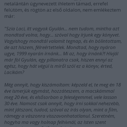
netalántán úgynevezett ihletem támad, errefel
felütöm, és rögtön az első oldalon, nem emlékeztem
már:
"Szia Laci, itt vagyok Gyulán... nem tudom, mintha azt
mondtad volna, hogy... szóval hogy írjunk egy könyvet.
Vagyishogy mondtál valamit tegnap, és én bólintottam,
de azt hiszem, félreértettelek. Mondtad, hogy nyáron
ugye, 1999 nyarán írnánk... Mi az, hogy írnánk?! Hívjál
már föl Gyulán, egy pillanatra csak, hiszen ennyi az
egész, hogy hát végül is miről szól ez a könyv, érted,
Lacikám?
Még annyit, hogy kiszámoltam: képzeld el, te meg én 18
éve ismerjük egymást, hozzáteszem, a macskámmal
meg 20 éve, és elsősorban a feleségemmel, vele lassan
30 éve. Namost csak annyit, hogy írni sokkal nehezebb,
mint játszani, tudod, szóval az írás olyan, mint a film,
rámegy a vászonra visszavonhatatlanul. Szeretném,
hogyha ma vagy holnap felhívnál, az Isten szent