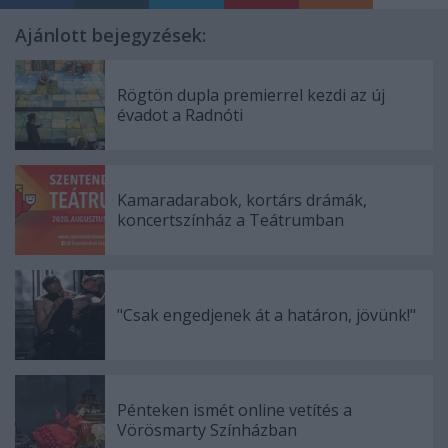
Ajánlott bejegyzések:
Rögtön dupla premierrel kezdi az új
évadot a Radnóti
Kamaradarabok, kortárs drámák,
koncertszínház a Teátrumban
"Csak engedjenek át a határon, jövünk!"
Pénteken ismét online vetítés a
Vörösmarty Színházban