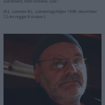
szerelmére, mert őrlődök. Szia."
(K.L. üzenete B.L. üzenetrögzítőjén 1998. december
12-én reggel 6 órakor.)