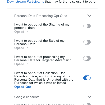
Downstream Participants
that may further disclose it to other
ezért keresem a szavakat, és igyekszem hamar
third parties.
megtalálni, hogy ne locsogjak sokat, és
Please note that this website/app uses one or more Google
tulajdonképpen már célközelben vagyok, mert a
Personal Data Processing Opt Outs
services and may gather and store information including but
rögzítős szöveget olvasva azon filózok, vajon van-e,
not limited to your visit or usage behaviour. You may click to
I want to opt-out of the Sharing of my
ami nem múlik el.
personal data.
grant or deny consent to Google and its third-party tags to
Opted In
use your data for below specified purposes in below Google
Még egyszer: van-e, ami nem múlik el? Azt hiszem,
consent section.
nincsen. Nincsen, Tesó. Most nem is az, hogy vonalas
I want to opt-out of the Sale of my
Personal Data.
telefont már évek óta nem használok, ha csörög sem
Opted In
veszem fel, mert vagy reklám vagy kampány, szóval
hogy minden változik és elmúlik, a vonalas telefon is,
I want to opt-out of processing my
Personal Data for Targeted Advertising.
a mobil is, satöbbi is, ez a hetven év is mögéd kerül
Opted In
holnap, és mögém is egyszer, élve vagy halva.
Tudom én, boldog születésnapot kéne kívánnom,
I want to opt-out of Collection, Use,
Retention, Sale, and/or Sharing of my
kívánok is máskülönben, nem pedig az elmúláson
Personal Data that Is Unrelated with the
busongani, de nincs mese, ha valahol, hát a
Purposes for which it was collected.
Opted Out
színházban remekül szembesülhetünk azzal, hogy
az, ami most van, már nincs is, így aztán a legendás
Google consents
Kovácsról, Lajáról, mindenki Tesójáról, aki,
Uramisten, most hetven, hiába írom le a