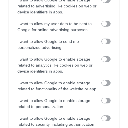
I want to allow Google to enable storage
szerepneveket: Jerry, Henrik, Hamlet, Meier, Ványa,
related to advertising like cookies on web or
Oszlopos, XX, Woyzeck, Baloghtibi, Max, Coleman…
device identifiers in apps.
Mindez nincs. Volt, nincs. Ezek miatt vagy te a Tesó,
hisz a szerepekből lett a Tesó, és a szerepek
I want to allow my user data to be sent to
nincsenek… Igazi, megoldhatatlan ellentmondás:
Google for online advertising purposes.
nincs a szerep, és van a Tesó, aki halad, evickél,
kotor, bukdácsol, szárnyal, mászik, mikor hogyan,
I want to allow Google to send me
összeszorított foggal vagy épp sugárzó, szabad
personalized advertising.
tekintettel, mikor mit ad ki az élet, az életed, de az
I want to allow Google to enable storage
biztos, napra nap lépsz előre vagy merre a magad
related to analytics like cookies on web or
maratonján.
Előre, Vaknyugatnak
, írja Beckett,
device identifiers in apps.
fordítja Tellér Gyula, elcseni Varró Dani, mégy előre
vagy merre életmaratonodon, passzol rá a Beckett-
I want to allow Google to enable storage
idézet:
„Rajta. Mondd, rajta. Mondassék, rajta.
related to functionality of the website or app.
Valahogyan rajta. Míg aztán sehogyan se. Mondassék:
tovább sehogyan. Mindig ez. Soha más. Mindig a
I want to allow Google to enable storage
próba. Mindig a bukás. Sebaj. Kezdd újra. Bukj újra.
related to personalization.
Bukj jobban.”
Legutóbb a
Vaknyugat
tal
bukdácsoltunk együtt, egész jól, kapóra jött neked a
I want to allow Google to enable storage
közelgő, de akkor még távoli hetven, folyton így
related to security, including authentication