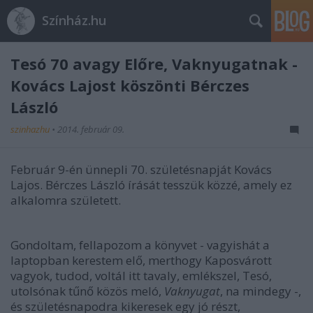
Színház.hu
Tesó 70 avagy Előre, Vaknyugatnak -
Kovács Lajost köszönti Bérczes
László
szinhazhu
•
2014. február 09.
Február 9-én ünnepli 70. születésnapját Kovács
Lajos. Bérczes László írását tesszük közzé, amely ez
alkalomra született.
Gondoltam, fellapozom a könyvet - vagyishát a
laptopban kerestem elő, merthogy Kaposvárott
vagyok, tudod, voltál itt tavaly, emlékszel, Tesó,
utolsónak tűnő közös meló,
Vaknyugat
, na mindegy -,
és születésnapodra kikeresek egy jó részt,