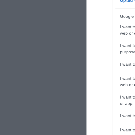
Opted 
Google 
I want t
web or d
I want t
purpose
I want 
I want t
web or d
I want t
or app.
I want t
Experidan
I want t
Koreog