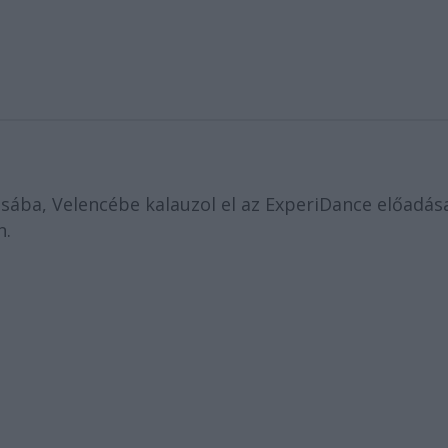
sába, Velencébe kalauzol el az ExperiDance előadás
n.