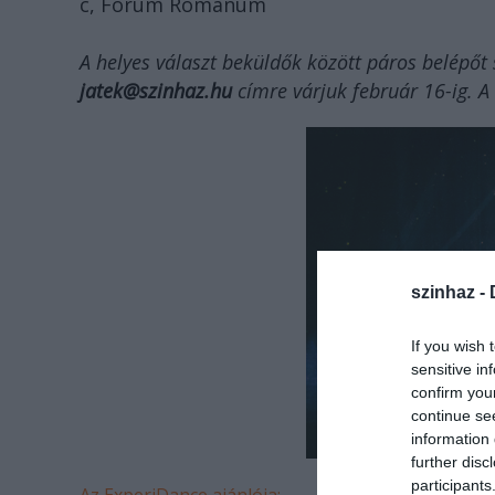
c, Forum Romanum
A helyes választ beküldők között páros belépőt 
jatek@szinhaz.hu
címre várjuk február 16-ig. A 
szinhaz -
If you wish 
sensitive in
confirm you
continue se
information 
further disc
participants