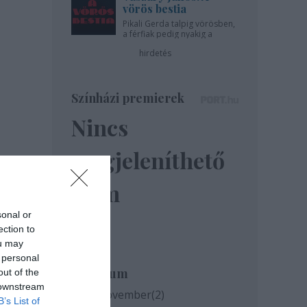
vörös bestia
Pikali Gerda talpig vörösben,
a férfiak pedig nyakig a
pácban - az Újszínházban!
hirdetés
Színházi premierek
Nincs
megjeleníthető
elem
sonal or
ection to
ou may
 personal
Archívum
out of the
 downstream
2020 november
(
2
)
B’s List of