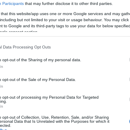
Participants
that may further disclose it to other third parties.
dők stílusai találkoznak. Hol a csillogás és a sötét ár
 that this website/app uses one or more Google services and may gath
nos lüktetés, örök vágy és szenvedély. Ez Velence.
including but not limited to your visit or usage behaviour. You may click 
 to Google and its third-party tags to use your data for below specifi
ogle consent section.
e meg. Végtelen folyosók és szalonok városa, az örök
pompa találkozik a modern fénnyel, és mindent egyb
l Data Processing Opt Outs
o opt-out of the Sharing of my personal data.
ExperiDance
Szenvedélyem, Velence
című előadása is. A
In
lok hangulata. Találkozások, és elválások, maszkok
lakok. Kalandorok, hősök, kitalált és valós szereplő
o opt-out of the Sale of my Personal Data.
k tér éjszakájában szent és profán találkozik, hogy
In
 világnak és amit Velence adhat minden egyes
to opt-out of processing my Personal Data for Targeted
iót
Vivaldi
,
Paganini
és mások zenéjével.
ing.
In
o opt-out of Collection, Use, Retention, Sale, and/or Sharing
ersonal Data that Is Unrelated with the Purposes for which it
lected.