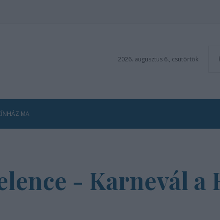
2026. augusztus 6., csütörtök
ZÍNHÁZ MA
elence - Karnevál a