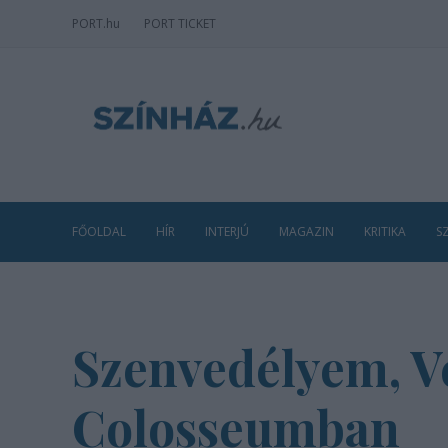
PORT
.hu
PORT TICKET
FŐOLDAL
HÍR
INTERJÚ
MAGAZIN
KRITIKA
S
Szenvedélyem, V
Colosseumban