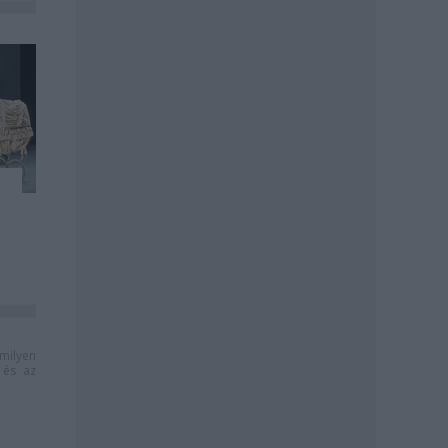
milyen
és az