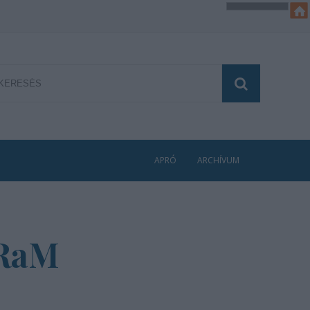
APRÓ
ARCHÍVUM
 RaM