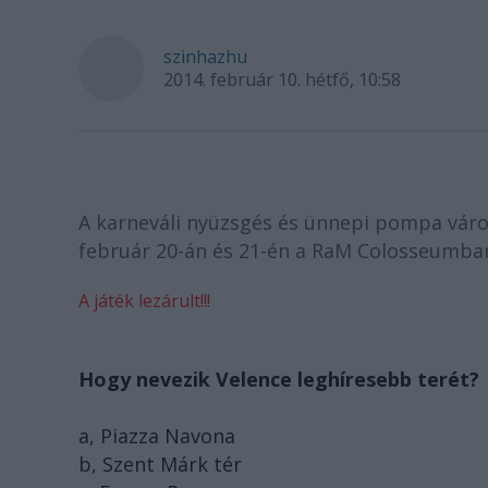
szinhazhu
2014. február 10. hétfő, 10:58
A karneváli nyüzsgés és ünnepi pompa váro
február 20-án és 21-én a RaM Colosseumba
A játék lezárult!!!
Hogy nevezik Velence leghíresebb terét?
a, Piazza Navona
b, Szent Márk tér