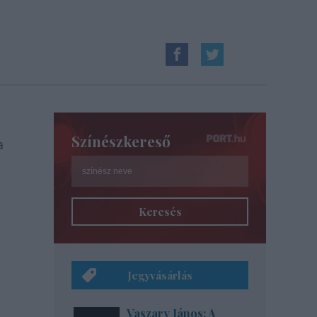
Színészkereső
a
Keresés
Jegyvásárlás
Vaszary János: A