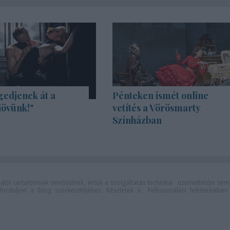
gedjenek át a
Pénteken ismét online
jövünk!"
vetítés a Vörösmarty
Színházban
lói tartalomnak minősülnek, értük a
szolgáltatás technikai
üzemeltetője sem
n forduljon a blog szerkesztőjéhez. Részletek a
Felhasználási feltételekben