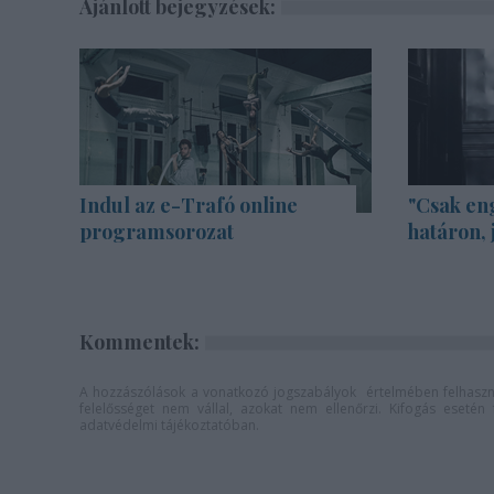
Ajánlott bejegyzések:
Indul az e-Trafó online
"Csak en
programsorozat
határon, 
Kommentek:
A hozzászólások a
vonatkozó jogszabályok
értelmében felhaszná
felelősséget nem vállal, azokat nem ellenőrzi. Kifogás eseté
adatvédelmi tájékoztatóban
.