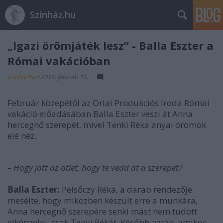
Színház.hu
„Igazi örömjáték lesz” - Balla Eszter a
Római vakációban
szinhazhu
•
2014. február 11.
Február közepétől az Orlai Produkciós Iroda Római
vakáció előadásában Balla Eszter veszi át Anna
hercegnő szerepét, mivel Tenki Réka anyai örömök
elé néz.
– Hogy jött az ötlet, hogy te vedd át a szerepet?
Balla Eszter:
Pelsőczy Réka, a darab rendezője
mesélte, hogy miközben készült erre a munkára,
Anna hercegnő szerepére senki mást nem tudott
elképzelni, csak Tenki Rékát. Később aztán, amikor