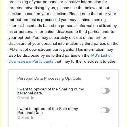
megtanultam a darabot. Február 17-én játszom
processing of your personal or sensitive information for
először Anna hercegnőt, előtte egy éjszakai
targeted advertising by us, please use the below opt-out
összpróbát tartunk, mivel tényleg nehéz egyeztetni a
section to confirm your selection. Please note that after your
csapatot. Szóval egy éjszakai összpróba – és aztán a
opt-out request is processed you may continue seeing
mélyvíz.
interest-based ads based on personal information utilized by
us or personal information disclosed to third parties prior to
– Az idő rövidségén kívül mi az, ami miatt kihívást jelent
your opt-out. You may separately opt-out of the further
disclosure of your personal information by third parties on the
a feladat?
IAB’s list of downstream participants. This information may
also be disclosed by us to third parties on the
IAB’s List of
Amikor megnéztem az előadást,
Balla Eszter:
Downstream Participants
that may further disclose it to other
kapkodtam a levegőt, mert ránézésre egy légies,
third parties.
szórakoztató darab és a szerep is könnyed, de
valójában technikailag elég bonyolult. Sok a
Please note that this website/app uses one or more Google
Personal Data Processing Opt Outs
színpadi jelenlét, sok a jelenet. Anna hercegnő
services and may gather and store information including but
felfokozott állapotban éli végig a történetet, ezt
not limited to your visit or usage behaviour. You may click to
I want to opt-out of the Sharing of my
personal data.
tényleg nagyon nehéz hitelesen eljátszani. De
grant or deny consent to Google and its third-party tags to
Opted In
annyira fantasztikusak a partnerek, annyira jól
use your data for below specified purposes in below Google
irányít a rendező és Réka olyan tisztán, érthetően
consent section.
I want to opt-out of the Sale of my
Personal Data.
játssza a szerepet! Ezt látni nagy segítség egy
Opted In
beugrónak! Kaptam egy-két jó tanácsot is, és talán
van annyi tapasztalatom, hogy a nézők ne érezzék,