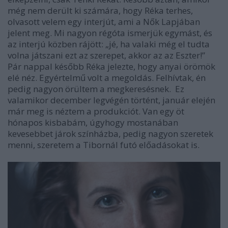
még nem derült ki számára, hogy Réka terhes,
olvasott velem egy interjút, ami a Nők Lapjában
jelent meg. Mi nagyon régóta ismerjük egymást, és
az interjú közben rájött: „jé, ha valaki még el tudta
volna játszani ezt az szerepet, akkor az az Eszter!”
Pár nappal később Réka jelezte, hogy anyai örömök
elé néz. Egyértelmű volt a megoldás. Felhívtak, én
pedig nagyon örültem a megkeresésnek. Ez
valamikor december legvégén történt, január elején
már meg is néztem a produkciót. Van egy öt
hónapos kisbabám, úgyhogy mostanában
kevesebbet járok színházba, pedig nagyon szeretek
menni, szeretem a Tibornál futó előadásokat is.