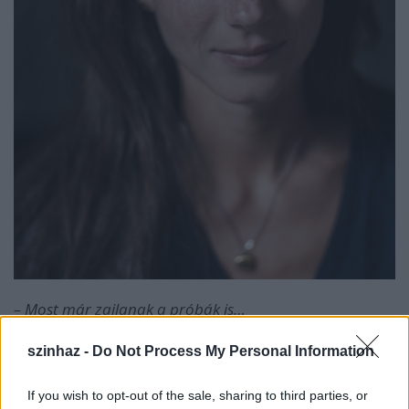
– Most már zajlanak a próbák is…
Kicsit furán alakult, nemrég elutaztam
szinhaz -
Do Not Process My Personal Information
Balla Eszter:
három hétre, a rendező is dolgozik máshol, de végül
a nagyon ügyes egyeztetésnek köszönhetően
If you wish to opt-out of the sale, sharing to third parties, or