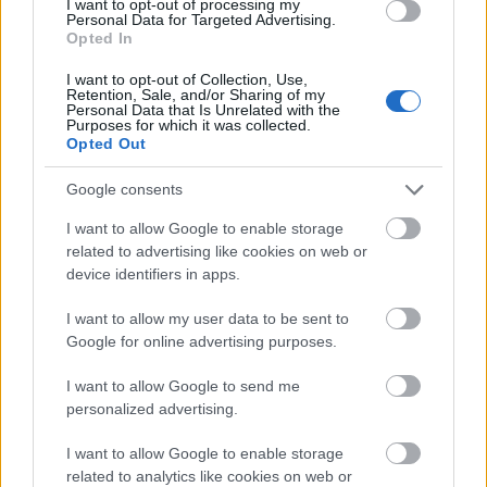
I want to opt-out of processing my
hogy nem volt két hónapom érlelni magamban a
Personal Data for Targeted Advertising.
Opted In
karaktert. Tenki Rékát egyébként nagyon kedvelem,
remek színésznőnek tartom, ezúton is sok
I want to opt-out of Collection, Use,
boldogságot kívánok neki, és ígérem, vigyázok a
Retention, Sale, and/or Sharing of my
Personal Data that Is Unrelated with the
szerepére!
Purposes for which it was collected.
Opted Out
– Ősszel a Poligamyt mutattátok be a Madách
Színházban, ami szintén egy filmből készült színdarab.
Google consents
Te hogy látod, egyre népszerűbbek a filmes adaptációk?
I want to allow Google to enable storage
related to advertising like cookies on web or
A magyar színházi életnek vannak
Balla Eszter:
device identifiers in apps.
korszakai, lehet, hogy most azt a korszakot éljük,
amelyben több filmfeldolgozás születik. Én ezt
I want to allow my user data to be sent to
egyáltalán nem bánom, mert ez nagyon izgalmas.
Google for online advertising purposes.
Szerintem a nézőknek is jó élmény, hogy egy ismert
történettel találkoznak új formában, és
I want to allow Google to send me
megfigyelhetik, hogyan valósítják meg
.
personalized advertising.
az élőjátékot
– Jártál már Rómában?
I want to allow Google to enable storage
related to analytics like cookies on web or