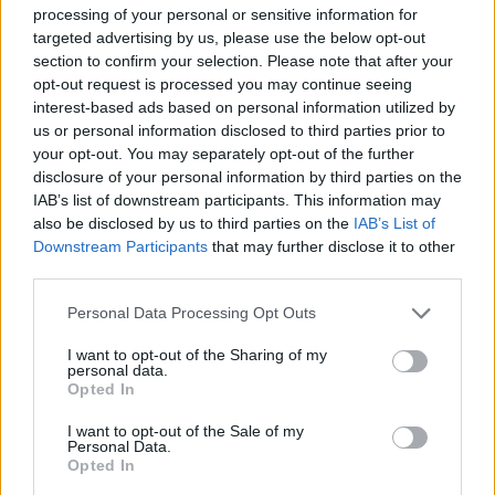
processing of your personal or sensitive information for
targeted advertising by us, please use the below opt-out
section to confirm your selection. Please note that after your
opt-out request is processed you may continue seeing
interest-based ads based on personal information utilized by
us or personal information disclosed to third parties prior to
A mindenki által jól ismert történet népszerű dalai
your opt-out. You may separately opt-out of the further
Dolhai Attila, Vágó Bernadett, Vágó Zsuzsi,
disclosure of your personal information by third parties on the
Janza Kata, Szabó P. Szilveszter, Brasch Bence,
IAB’s list of downstream participants. This information may
Kerényi Miklós Máté, Földes Tamás, Szomor
also be disclosed by us to third parties on the
IAB’s List of
György, Nádasi Veronika, Csuha Lajos, György-
Downstream Participants
that may further disclose it to other
Rózsa Sándor, Szentmártoni Norman, Csengeri
third parties.
Ottília, Kádár Szabolcs
és
Szerényi László
előadásában, látványos díszletek közt, a Budapesti
Please note that this website/app uses one or more Google
Personal Data Processing Opt Outs
Operettszínházban is megszokott kiváló hangzással
services and may gather and store information including but
csendültek fel a Főnix Csarnokban a délutáni és az
not limited to your visit or usage behaviour. You may click to
I want to opt-out of the Sharing of my
personal data.
esti előadáson egyaránt.
grant or deny consent to Google and its third-party tags to
Opted In
use your data for below specified purposes in below Google
consent section.
I want to opt-out of the Sale of my
Personal Data.
Opted In