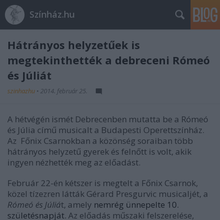
Színház.hu
Hátrányos helyzetűek is
megtekinthették a debreceni Rómeó
és Júliát
szinhazhu
•
2014. február 25.
A hétvégén ismét Debrecenben mutatta be a Rómeó
és Júlia című musicalt a Budapesti Operettszínház.
Az
Főnix Csarnokban a közönség soraiban több
hátrányos helyzetű gyerek és felnőtt is volt, akik
ingyen nézhették meg az előadást.
Február 22-én kétszer is megtelt a Főnix Csarnok,
közel tízezren látták Gérard Presgurvic musicaljét, a
Rómeó és Júliá
t, amely
nemrég ünnepelte 10.
születésnapját
.
Az előadás műszaki felszerelése,