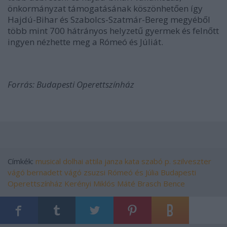
önkormányzat támogatásának köszönhetően így
Hajdú-Bihar és Szabolcs-Szatmár-Bereg megyéből
több mint 700 hátrányos helyzetű gyermek és felnőtt
ingyen nézhette meg a Rómeó és Júliát.
Forrás: Budapesti Operettszínház
Címkék:
musical
dolhai attila
janza kata
szabó p. szilveszter
vágó bernadett
vágó zsuzsi
Rómeó és Júlia
Budapesti
Operettszínház
Kerényi Miklós Máté
Brasch Bence