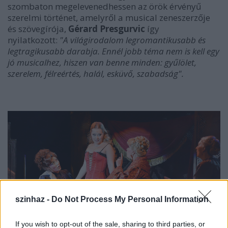
szombaton megelevenedhessen az örök érvényű
szerelmi történet, amelyről a musical zeneszerzője
és szövegírója,
Gérard Presgurvic
így
nyilatkozott:
"A világirodalom legromantikusabb és
legtragikusabb darabja. Ennél jobb téma nem is kell egy
jó musicalhez, hiszen van benne minden: gyűlölet,
szerelem, félreértés, halál, esküvő, szabadság".
szinhaz -
Do Not Process My Personal Information
If you wish to opt-out of the sale, sharing to third parties, or