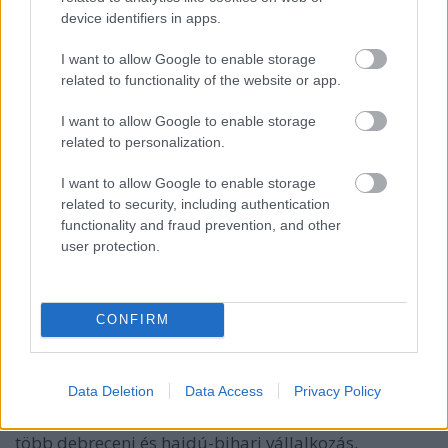
device identifiers in apps.
I want to allow Google to enable storage
related to functionality of the website or app.
I want to allow Google to enable storage
related to personalization.
I want to allow Google to enable storage
related to security, including authentication
functionality and fraud prevention, and other
user protection.
CONFIRM
Data Deletion
Data Access
Privacy Policy
Az Emberi Erőforrások Minisztériuma Társadalmi
Felzárkóztatásért Felelős Államtitkársága, valamint
több debreceni és hajdú-bihari vállalkozás,