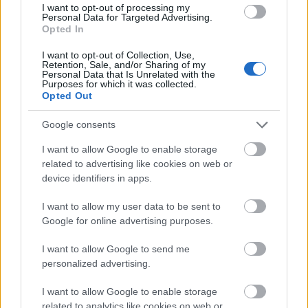
I want to opt-out of processing my
Personal Data for Targeted Advertising.
Opted In
I want to opt-out of Collection, Use,
Retention, Sale, and/or Sharing of my
Personal Data that Is Unrelated with the
Purposes for which it was collected.
Opted Out
Google consents
I want to allow Google to enable storage
related to advertising like cookies on web or
device identifiers in apps.
I want to allow my user data to be sent to
Amellett, hogy a Nagymező utcában megszokott
Google for online advertising purposes.
színvonalas előadással örvendeztessék meg a
debreceni közönséget, a Budapesti Operettszínház
I want to allow Google to send me
és a rendezvényt szervező Ív Produkció Kft. célul
personalized advertising.
tűzte ki azt is, hogy a Főnix Csarnok-béli előadásokra
olyan nézők is eljuthassanak, akik ezt anyagi
I want to allow Google to enable storage
helyzetük miatt nem tehetnék meg.
related to analytics like cookies on web or