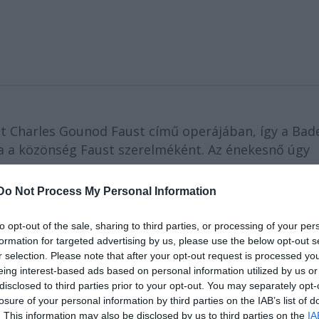
t Charles Gounod Faust című operájában, így a Bad
ja a közönség Faust szerelméként. Az énekesnő úgy
Do Not Process My Personal Information
 Királyi Operaházban, májusban pedig a Bécsi Állami
to opt-out of the sale, sharing to third parties, or processing of your per
 fel Margit szerepében, pályafutása során elsőként
formation for targeted advertising by us, please use the below opt-out s
y döntött, nem veszi fel repertoárjába a figurát.
r selection. Please note that after your opt-out request is processed y
eing interest-based ads based on personal information utilized by us or
disclosed to third parties prior to your opt-out. You may separately opt-
losure of your personal information by third parties on the IAB’s list of
nak elküldött, a baden-badeni Festspielhaus által
. This information may also be disclosed by us to third parties on the
IA