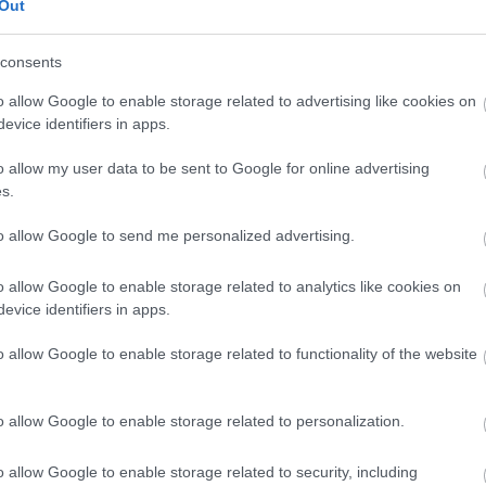
Out
consents
 bolgár Szonja Joncseva lép fel, aki a 2012/13-as
o allow Google to enable storage related to advertising like cookies on
evice identifiers in apps.
s 10-én, Baden-Badenben pedig május 6-án, 9-én és 
o allow my user data to be sent to Google for online advertising
an.
s.
to allow Google to send me personalized advertising.
o allow Google to enable storage related to analytics like cookies on
evice identifiers in apps.
o allow Google to enable storage related to functionality of the website
o allow Google to enable storage related to personalization.
o allow Google to enable storage related to security, including