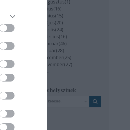
2020 augusztus
(
1
)
2020 július
(
16
)
2020 június
(
15
)
2020 május
(
20
)
2020 április
(
24
)
2020 március
(
16
)
2020 február
(
46
)
12-
2020 január
(
28
)
2019 december
(
25
)
2019 november
(
27
)
Tovább
...
Szinház helyszínek