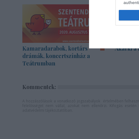
authenti
Kamaradarabok, kortárs
Akárki a
drámák, koncertszínház a
Teátrumban
Kommentek:
A hozzászólások a
vonatkozó jogszabályok
értelmében felhaszná
felelősséget nem vállal, azokat nem ellenőrzi. Kifogás eseté
adatvédelmi tájékoztatóban
.