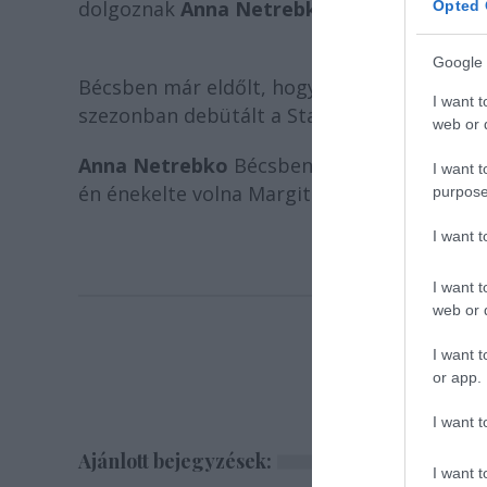
dolgoznak
Anna Netrebko
helyettesítésén.
Opted 
Google 
Bécsben már eldőlt, hogy Netrebko helyett a
I want t
szezonban debütált a Staatsoperben.
web or d
Anna Netrebko
Bécsben május 2-án, 5-én é
I want t
én énekelte volna Margit szerepét a Faustb
purpose
I want 
I want t
web or d
I want t
or app.
I want t
Ajánlott bejegyzések:
I want t