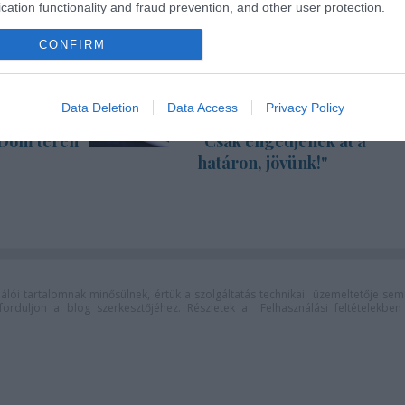
cation functionality and fraud prevention, and other user protection.
CONFIRM
Data Deletion
Data Access
Privacy Policy
 Dóm téren
"Csak engedjenek át a
határon, jövünk!"
lói tartalomnak minősülnek, értük a
szolgáltatás technikai
üzemeltetője sem
n forduljon a blog szerkesztőjéhez. Részletek a
Felhasználási feltételekben