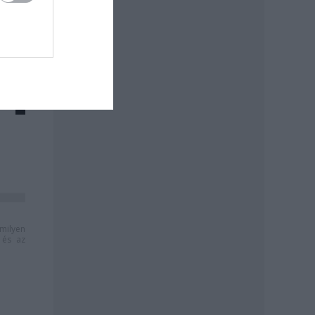
milyen
és az