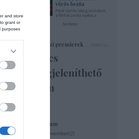
gyon
vörös bestia
Pikali Gerda talpig vörösben,
a férfiak pedig nyakig a
er and store
pácban - az Újszínházban!
to grant or
hirdetés
ed purposes
Színházi premierek
Nincs
megjeleníthető
elem
Archívum
2020 november
(
2
)