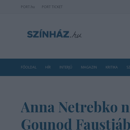
PORT
.hu
PORT TICKET
FŐOLDAL
HÍR
INTERJÚ
MAGAZIN
KRITIKA
S
Anna Netrebko ne
Gounod Faustjá