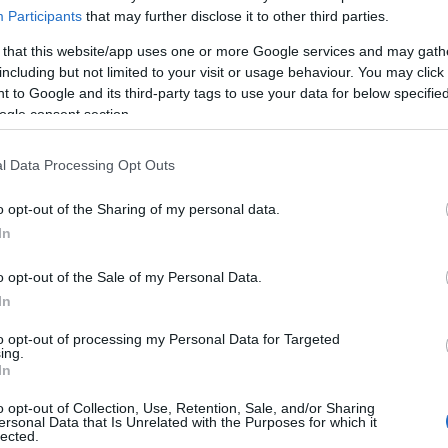
ülten foglalkozott a szereppel, és arra a számára na
Participants
that may further disclose it to other third parties.
 nem neki való.
 that this website/app uses one or more Google services and may gath
including but not limited to your visit or usage behaviour. You may click 
 to Google and its third-party tags to use your data for below specifi
ogle consent section.
l Data Processing Opt Outs
o opt-out of the Sharing of my personal data.
In
o opt-out of the Sale of my Personal Data.
In
to opt-out of processing my Personal Data for Targeted
ing.
In
t, és azt ígérte, hogy hamarosan újra fellép Baden-
o opt-out of Collection, Use, Retention, Sale, and/or Sharing
ersonal Data that Is Unrelated with the Purposes for which it
eas Mölich-Zebhauser közölte, hogy "teljes erővel"
lected.