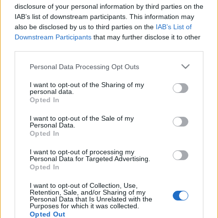
képzőművészet és irodalom támogatására szolgál,
disclosure of your personal information by third parties on the
emellett kulturális események megvalósítására is
IAB’s list of downstream participants. This information may
lehet pályázni.
also be disclosed by us to third parties on the
IAB’s List of
Downstream Participants
that may further disclose it to other
third parties.
Az államtitkár beszélt arról is, hogy a tavalyi
felhívásra 251 pályázat érkezett, ezek közül 142
Please note that this website/app uses one or more Google
Personal Data Processing Opt Outs
nyert támogatást 43,2 millió forint értékben.
services and may gather and store information including but
not limited to your visit or usage behaviour. You may click to
I want to opt-out of the Sharing of my
personal data.
grant or deny consent to Google and its third-party tags to
Opted In
use your data for below specified purposes in below Google
"A tavaly díjazott projektek közül sok még jelenleg is
consent section.
zajlik vagy a közeljövőben kerül megrendezésre,
I want to opt-out of the Sale of my
Personal Data.
azonban előzetes számítások alapján elmondható,
Opted In
hogy nagyjából 25 ezer főt sikerült megmozgatni a
programokkal, amelyekből csaknem 10 ezer
I want to opt-out of processing my
Personal Data for Targeted Advertising.
gyermek" - hangsúlyozta
Kovács Zoltán.
Opted In
I want to opt-out of Collection, Use,
A 2013-ban nyertes programok között
Retention, Sale, and/or Sharing of my
Personal Data that Is Unrelated with the
megvalósultak egyebek mellett hagyományőrző
Purposes for which it was collected.
napok, koncertek, közösségi napok és folklór
Opted Out