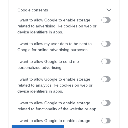
programok is.
Google consents
I want to allow Google to enable storage
"Ez az 50 millió forint alkalmas lehet arra, hogy
related to advertising like cookies on web or
olyan események valósuljanak meg, amelyek
device identifiers in apps.
bemutatják a cigány kultúra valódi értékeit,
lerombolják a gátakat a romák és nem romák
I want to allow my user data to be sent to
között" - mondta Balogh István Szilveszter,
Google for online advertising purposes.
Józsefváros önkormányzati képviselője az
eseményen.
I want to allow Google to send me
personalized advertising.
I want to allow Google to enable storage
Forrás: MTI
related to analytics like cookies on web or
device identifiers in apps.
I want to allow Google to enable storage
related to functionality of the website or app.
I want to allow Google to enable storage
related to personalization.