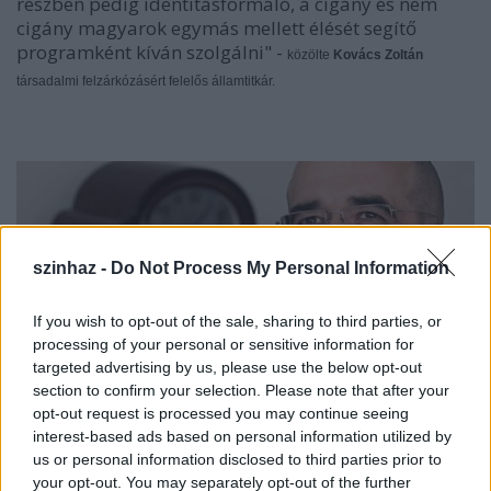
részben pedig identitásformáló, a cigány és nem
cigány magyarok egymás mellett élését segítő
programként kíván szolgálni" -
közölte
Kovács Zoltán
társadalmi felzárkózásért felelős államtitkár.
szinhaz -
Do Not Process My Personal Information
If you wish to opt-out of the sale, sharing to third parties, or
processing of your personal or sensitive information for
targeted advertising by us, please use the below opt-out
section to confirm your selection. Please note that after your
opt-out request is processed you may continue seeing
interest-based ads based on personal information utilized by
Kovács Zoltán
kiemelte, hogy a pályázat idén is két
us or personal information disclosed to third parties prior to
komponensű: a kiírás egyik része a roma
your opt-out. You may separately opt-out of the further