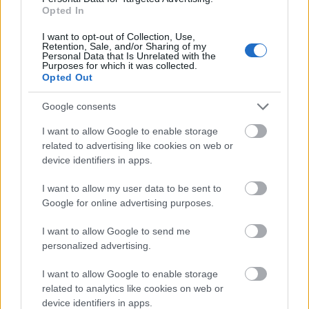
Opted In
I want to opt-out of Collection, Use,
Retention, Sale, and/or Sharing of my
Personal Data that Is Unrelated with the
Purposes for which it was collected.
Opted Out
Google consents
I want to allow Google to enable storage
related to advertising like cookies on web or
device identifiers in apps.
A sokszínűség
Jávori Ferenc 'Fegyára'
is jellemző,
hiszen a Budapest Klezmer Band vezetője, a hazai
I want to allow my user data to be sent to
klezmer hagyomány megújítója, a zsidó kultúra
Google for online advertising purposes.
egyik legfontosabb nagykövete, írt zenét baletthez is
és nevéhez köthető az első klezmer operett, a
I want to allow Google to send me
Budapesti Operettszínházban 2006-ban bemutatott
personalized advertising.
Menyasszonytánc is.
Jávori Ferenc
munkája
I want to allow Google to enable storage
elismerésül Kossuth-díjat vehetett át
Orbán Viktor
related to analytics like cookies on web or
miniszterelnök,
Áder János
köztársasági elnök és
device identifiers in apps.
Kövér László
házelnök úrtól.