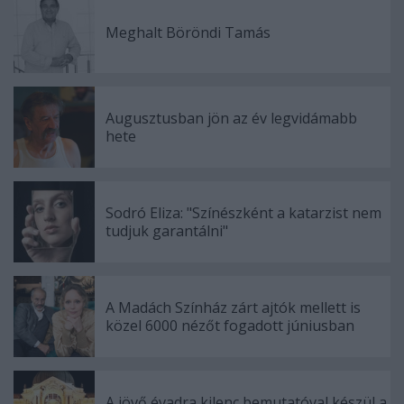
Meghalt Böröndi Tamás
Augusztusban jön az év legvidámabb
hete
Sodró Eliza: "Színészként a katarzist nem
tudjuk garantálni"
A Madách Színház zárt ajtók mellett is
közel 6000 nézőt fogadott júniusban
A jövő évadra kilenc bemutatóval készül a