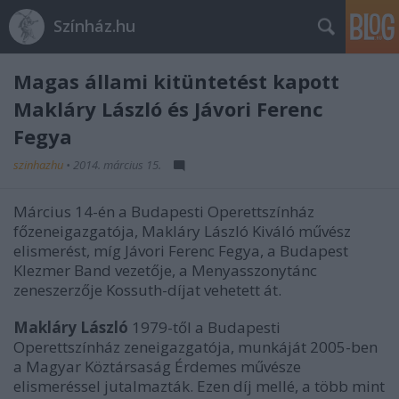
Színház.hu
Magas állami kitüntetést kapott
Makláry László és Jávori Ferenc
Fegya
szinhazhu
•
2014. március 15.
Március 14-én a Budapesti Operettszínház
főzeneigazgatója, Makláry László Kiváló művész
elismerést, míg Jávori Ferenc Fegya, a Budapest
Klezmer Band vezetője, a Menyasszonytánc
zeneszerzője Kossuth-díjat vehetett át.
Makláry László
1979-től a Budapesti
Operettszínház zeneigazgatója, munkáját 2005-ben
a Magyar Köztársaság Érdemes művésze
elismeréssel jutalmazták. Ezen díj mellé, a több mint