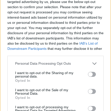
targeted advertising by us, please use the below opt-out
igazán inspirálja.
section to confirm your selection. Please note that after your
opt-out request is processed you may continue seeing
"Mindenevő vagyok és ez egy nagy boldogság! Mint
interest-based ads based on personal information utilized by
zenész vagyok mindenevő. Vegyes műfajok jönnek
us or personal information disclosed to third parties prior to
egymás után az életemben és én ezt nagyon élvezem.
your opt-out. You may separately opt-out of the further
Fontos a különbözőség, a sokszínűség. Egyik nap egy
disclosure of your personal information by third parties on the
klasszikus operettet, mondjuk A Csárdáskirálynőt
IAB’s list of downstream participants. This information may
vezényelhetem. Németországban egy Denevért
also be disclosed by us to third parties on the
IAB’s List of
dirigálhatok, ami egy operai vonal. Ha szerencsém van,
Downstream Participants
that may further disclose it to other
akkor egy Ghost musicalre érkezem haza. A műfaji
third parties.
különbözőségek egymást erősítik bennem"
- mondta a
Please note that this website/app uses one or more Google
zeneigazgató.
Personal Data Processing Opt Outs
services and may gather and store information including but
not limited to your visit or usage behaviour. You may click to
I want to opt-out of the Sharing of my
personal data.
grant or deny consent to Google and its third-party tags to
Opted In
use your data for below specified purposes in below Google
consent section.
I want to opt-out of the Sale of my
Personal Data.
Opted In
I want to opt-out of processing my
Personal Data for Targeted Advertising.