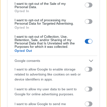
melyet június 30-ig tekinthetnek meg az érdeklődők
consent section.
I want to opt-out of the Sale of my
a Művészetek Palotájában. A pályázattal
Personal Data.
kapcsolatos részletes információk a
Opted In
I want to opt-out of processing my
http://fotopalyazat.mupa.hu/
oldalon találhatók.
Personal Data for Targeted Advertising.
Opted In
I want to opt-out of Collection, Use,
Retention, Sale, and/or Sharing of my
Personal Data that Is Unrelated with the
Purposes for which it was collected.
Opted Out
Ajánlott bejegyzések:
Google consents
I want to allow Google to enable storage
Kamaradarabok, kortárs drámák,
related to advertising like cookies on web or
koncertszínház a Teátrumban
device identifiers in apps.
I want to allow my user data to be sent to
Google for online advertising purposes.
Nagy sikerrel zárult a Veszprémi Petőfi
Színház érzékenyítő fesztiválja
I want to allow Google to send me