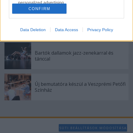
personalized advertising.
CONFIRM
I want to allow Google to enable storage
related to analytics like cookies on web or
"Csak engedjenek át a határon, jövünk!"
device identifiers in apps.
Data Deletion
Data Access
Privacy Policy
I want to allow Google to enable storage
related to functionality of the website or app.
Bartók dallamok jazz-zenekarral és
I want to allow Google to enable storage
tánccal
related to personalization.
I want to allow Google to enable storage
related to security, including authentication
Új bemutatóra készül a Veszprémi Petőfi
functionality and fraud prevention, and other
Színház
user protection.
SÜTI BEÁLLÍTÁSOK MÓDOSÍTÁSA