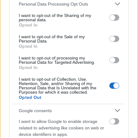
Please note that this website/app uses one or more Google
esőcseppek is láthatóvá válnak.
Personal Data Processing Opt Outs
Az előadás fény- és
services and may gather and store information including but
hangtechnikai megoldásaiért
Szimeiszter Balázs
és
Kupcsik
not limited to your visit or usage behaviour. You may click to
I want to opt-out of the Sharing of my
personal data.
Bertalan
felel.
grant or deny consent to Google and its third-party tags to
Opted In
use your data for below specified purposes in below Google
consent section.
I want to opt-out of the Sale of my
Personal Data.
Opted In
I want to opt-out of processing my
Personal Data for Targeted Advertising.
Opted In
I want to opt-out of Collection, Use,
Retention, Sale, and/or Sharing of my
Personal Data that Is Unrelated with the
Purposes for which it was collected.
Opted Out
Google consents
I want to allow Google to enable storage
related to advertising like cookies on web or
device identifiers in apps.