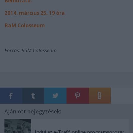
Bemutató:
2014. március 25. 19 óra
RaM Colosseum
Forrás: RaM Colosseum
Ajánlott bejegyzések:
Indul az e-Trafó online programsorozat