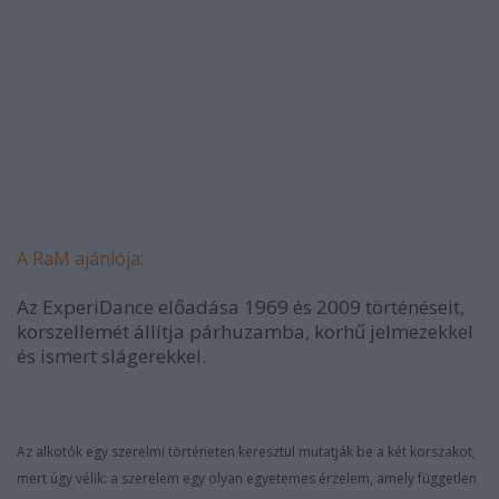
A RaM ajánlója:
Az ExperiDance előadása 1969 és 2009 történéseit,
korszellemét állítja párhuzamba, korhű jelmezekkel
és ismert slágerekkel.
Az alkotók egy szerelmi történeten keresztül mutatják be a két korszakot,
mert úgy vélik: a szerelem egy olyan egyetemes érzelem, amely független