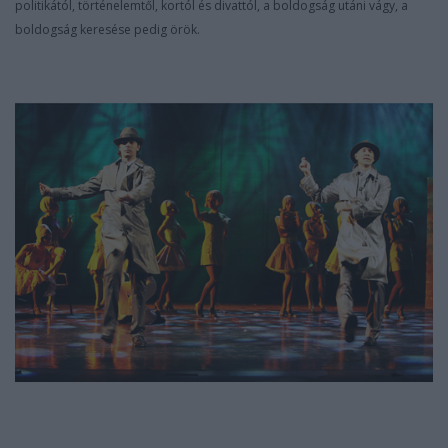
politikától, történelemtől, kortól és divattól, a boldogság utáni vágy, a
boldogság keresése pedig örök.