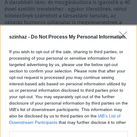
A darabbéli tánc- és mozgáskultúra is igazodik a 40
évvel ezelőtti trendekhez - egykor illendőnek, néhol
kötelezőnek számított a társastánc tanulás, az
oktatás humoros pillanatai is megelevenednek a
színpadon. A 2009-es évet pörgős és túlfűtött diszkó-
és elektronikus zenék, táncok és helyenként
szinhaz -
Do Not Process My Personal Information
akrobatikus mozdulatsorok idézik meg az
előadásban.
If you wish to opt-out of the sale, sharing to third parties, or
processing of your personal or sensitive information for
targeted advertising by us, please use the below opt-out
A múltidézéshez hozzájárul, hogy a korabeli
section to confirm your selection. Please note that after your
hajviselet és divat is megjelenik a színpadon. A
opt-out request is processed you may continue seeing
jelmezek
Debreczeni Ildikó
munkái.
interest-based ads based on personal information utilized by
us or personal information disclosed to third parties prior to
your opt-out. You may separately opt-out of the further
disclosure of your personal information by third parties on the
A jelenetek hangulatát nagyban meghatározzák az
IAB’s list of downstream participants. This information may
audiovizuális elemek, például az ún. esős-esernyős
also be disclosed by us to third parties on the
IAB’s List of
jelenetben, amelyben nem csak hallani lehetett az
Downstream Participants
that may further disclose it to other
esőkoppanás hangját, de a fénytechnikának
third parties.
köszönhetően még az aszfaltról fel-felcsapódó