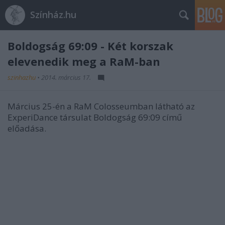
Színház.hu
Boldogság 69:09 - Két korszak
elevenedik meg a RaM-ban
szinhazhu
•
2014. március 17.
Március 25-én a RaM Colosseumban látható az
ExperiDance társulat Boldogság 69:09 című
előadása.