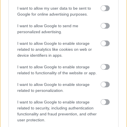
I want to allow my user data to be sent to
ExperiDance: Boldogság 69:09
Google for online advertising purposes.
Szereplők::
I want to allow Google to send me
Balázs Gergely
personalized advertising.
Bankós Nikoletta
Benkő Dávid
I want to allow Google to enable storage
Boros Bettina
related to analytics like cookies on web or
Dunaveczki Éva
device identifiers in apps.
Filep Viktor
I want to allow Google to enable storage
Görög Zoltán
related to functionality of the website or app.
Járay Anikó
Kapitány Dorottya
I want to allow Google to enable storage
Klausz Bernadett
related to personalization.
Kökény Róbert
Lázár Anna Dóra
I want to allow Google to enable storage
Patonai Zsolt
related to security, including authentication
Péli Róbert
functionality and fraud prevention, and other
Plesovszki Petra
user protection.
Reszneki Domán