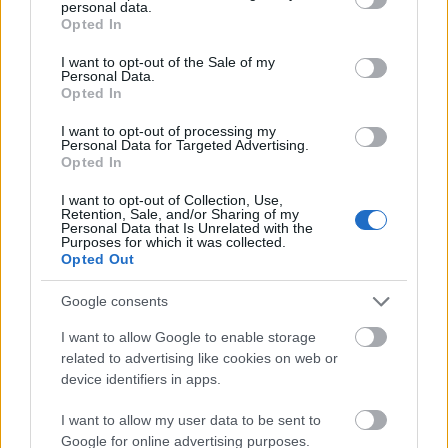
personal data.
grant or deny consent to Google and its third-party tags to
Opted In
Fotó: Kozma Zsuzsi, vs.hu
use your data for below specified purposes in below Google
consent section.
I want to opt-out of the Sale of my
Personal Data.
Opted In
Máté Gábort
a függetlenek és a kőszínháziak kapcsolatáról is kérdezték.
I want to opt-out of processing my
"Mára egyértelmű, hogy alternatív az, akinek nem jutott hely, státusz a
Personal Data for Targeted Advertising.
Opted In
kőszínházban. Vagy nem akarta, hogy jusson, mert ilyen is van bőségesen.
Tizenvalahány éve az alternatív színház egyre erősebben képviselte az
I want to opt-out of Collection, Use,
érdekeit, elérte, hogy a parlament megszavazza, jelentős összeget
Retention, Sale, and/or Sharing of my
Personal Data that Is Unrelated with the
vonjanak el a kőszínházaktól, és ez kerüljön át hozzájuk. Ez meg is történt,
Purposes for which it was collected.
Opted Out
abban az időben a kőszínházak kiabáltak, hogy ez méltánytalan. Most a
(...) Az
függetlenek kiabálnak a megszorító intézkedések miatt.
Google consents
alternatívok tehát igen sokan lettek – köztük egészen
kiváló és meghatározó művészekkel –, ezért
I want to allow Google to enable storage
gondolhatták az új előadó-művészeti törvény
related to advertising like cookies on web or
kigondolói, hogy ott érdemes megszorítani. Ennek
device identifiers in apps.
következtében azonban éppen azok a kiváló
független alkotók szorultak összébb, akik még
I want to allow my user data to be sent to
nagyobb támogatást érdemeltek volna. Művészi
Google for online advertising purposes.