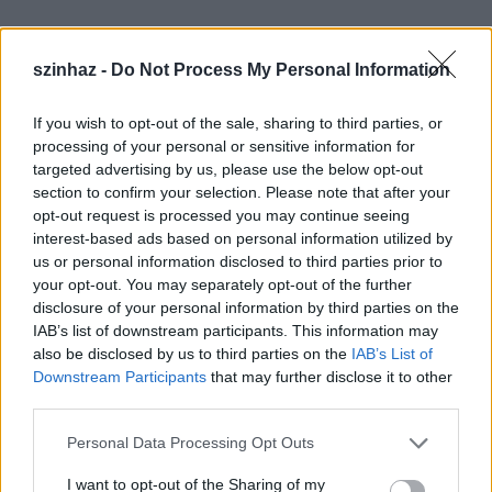
szinhaz -
Do Not Process My Personal Information
Hozzátette: a
színház virágzik, hiszen a társadalmi problémák valósággal
tálcán kínálják magukat témaként az előadásoknak.
If you wish to opt-out of the sale, sharing to third parties, or
processing of your personal or sensitive information for
targeted advertising by us, please use the below opt-out
section to confirm your selection. Please note that after your
opt-out request is processed you may continue seeing
interest-based ads based on personal information utilized by
us or personal information disclosed to third parties prior to
your opt-out. You may separately opt-out of the further
disclosure of your personal information by third parties on the
IAB’s list of downstream participants. This information may
also be disclosed by us to third parties on the
IAB’s List of
Downstream Participants
that may further disclose it to other
third parties.
Please note that this website/app uses one or more Google
Personal Data Processing Opt Outs
services and may gather and store information including but
not limited to your visit or usage behaviour. You may click to
I want to opt-out of the Sharing of my