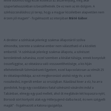
lenne ildomos vagy közel kötelező az álszerénység, még akár
szuperlatívuszokban is beszélhetnék. De ez nem az én dolgom. A
színházcsináláshoz jó terep, hogy a magyar közéletben alapvetően nem
érzem jól magam" - fogalmazott az interjúban
Máté Gábor
.
A direktor a színházak jelenlegi szakmai állapotáról szólva
elmondta, szerinte a szakmai ember nem választható el a közéleti
embertől. "A színházak jelenlegi szakmai állapota, a színészet
keresletének zuhanása, ezzel szemben a kínálat túlsága, ennek bonyolult
összefüggése, az oktatásra való visszavetíthetősége, a kis híján
ellehetetlenült Színművészeti Egyetem, ezzel kapcsolatosan az elmúlt 25
év oktatáspolitikája, az ezt megkoronázó utolsó négy év, a sok
rosszkedvű, ingerült ember az országban. Ráadásul kiver a víz, ha arra
gondolok, hogy egy csodálatos fiatal színésznő vásárolni indul a
Tabánban, elmegy egy pad mellett, ahol őt meglátván két kopaszra nyírt,
Borsodi sört kortyoló alak egy Hitlerjugend-dalba kezd, és nem szégyelli
magát" - fogalmazott a Katona igazgatója.