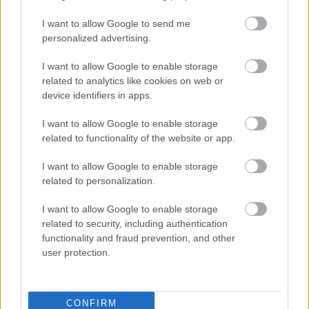
értelemben pedig, ha csupán neveket sorolok (nem
is az összeset), azonnal érzékelhető, hogy a magyar
I want to allow Google to send me
színházi újítók mind a független szférában
personalized advertising.
igyekeznek megfogalmazni magukat.
Schilling,
I want to allow Google to enable storage
Bodó, Pintér Béla, Mundruczó, Horváth Csaba
..."
related to analytics like cookies on web or
- sorolta
Máté Gábor
.
device identifiers in apps.
I want to allow Google to enable storage
related to functionality of the website or app.
A színész-rendező szerint a rendszerváltás előtt a helyzetet talán sokban
segítette, hogy a minőség volt a fő szempont. "Az egypárti rendszerben
I want to allow Google to enable storage
nem húzódtak árkok az ideológiák mentén. Egy ellenség volt: a bornírt
related to personalization.
szocialista hatalom. Ez adott volt. Tudtuk, hogy kik a rendszer kegyeltjei,
I want to allow Google to enable storage
és kik a megtűrtek, és persze azt is, kik a tiltottak.
A politika ma is
related to security, including authentication
belebonyolódik a művészi munka megítélésébe
" - fogalmazott
Máté
functionality and fraud prevention, and other
Gábor
.
"Semmilyen politikai cenzúra nem befolyásol (hiszen nincsen is),
user protection.
öncenzúrát nem gyakorlok" - hangsúlyozta a Katona direktora.
CONFIRM