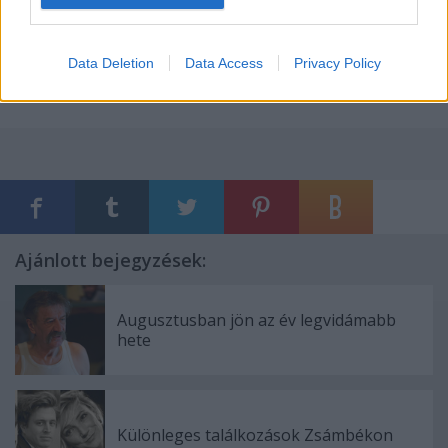
A teljes interjú itt olvasható.
Data Deletion
Data Access
Privacy Policy
Ajánlott bejegyzések:
Augusztusban jön az év legvidámabb
hete
Különleges találkozások Zsámbékon