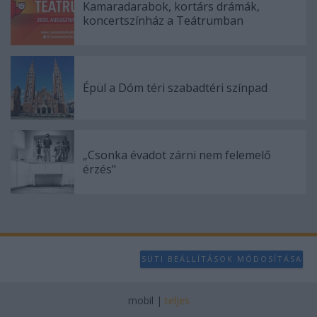
Kamaradarabok, kortárs drámák,
koncertszínház a Teátrumban
Épül a Dóm téri szabadtéri színpad
„Csonka évadot zárni nem felemelő
érzés"
SÜTI BEÁLLÍTÁSOK MÓDOSÍTÁSA
mobil
|
teljes