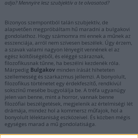
adja? Mennyire lesz szubjektív a te olvasatod?
Bizonyos szempontból talán szubjektív, de
alapvetően megpróbáltam hű maradni a bulgakovi
gondolathoz. Hogy számomra mi ennek a műnek az
esszenciája, arról nem szívesen beszélek. Úgy érzem,
a szavak valami nagyon lényegit vennének el az
egész költőiségéből, és eléggé száraznak,
filozofikusnak tűnne, ha beszélni kezdenék róla.
Márpedig
Bulgakov
minden írását hiheteten
szellemesség és szarkazmus jellemzi. A bonyolult,
filozofikus történetet egy érdekfeszítő, rendkívül
sokszínű mesébe bugyolálja be. A tréfa ugyanúgy
jelen van benne, mint a horror, vannak benne
filozófiai beszélgetések, megjelenik az értelmiségi lét
drámája, mindez hol a kommersz műfajok, hol a
bonyolult lélektaniság eszközeivel. És közben mégis
egységes marad a mű gondolatisága.