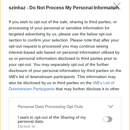
szinhaz -
Do Not Process My Personal Information
Műfaji meghatározás szerint az előadás „álom két
részben". Miért?
If you wish to opt-out of the sale, sharing to third parties, or
processing of your personal or sensitive information for
targeted advertising by us, please use the below opt-out
Ez is a többrétegűségre utal. Valójában három szint
section to confirm your selection. Please note that after your
szólal meg a történetben. Van a csaknem valóságos
opt-out request is processed you may continue seeing
közeg, a 30-as évek Moszkvája. Ebbe hasít bele egy
interest-based ads based on personal information utilized by
irracionális, metafizikus réteg, amely már-már
us or personal information disclosed to third parties prior to
horrorisztikus és megmagyarázhatatlan. A
your opt-out. You may separately opt-out of the further
harmadik rétegben a főszereplő, a Mester regénye
disclosure of your personal information by third parties on the
ölt testet. Néhány színész több szerepet is játszik:
IAB’s list of downstream participants. This information may
egy hiányosságot próbáltam ezzel erénnyé
also be disclosed by us to third parties on the
IAB’s List of
kovácsolni. Nyilván nincs hatvan színészünk, aki a
Downstream Participants
that may further disclose it to other
szöveges szerepeket életre kelti, így viszont tudtam
third parties.
játszani azzal, hogy egy-egy embernek milyen furcsa
Please note that this website/app uses one or more Google
alakváltozásai lehetnek.
Personal Data Processing Opt Outs
services and may gather and store information including but
not limited to your visit or usage behaviour. You may click to
I want to opt-out of the Sharing of my
personal data.
grant or deny consent to Google and its third-party tags to
Opted In
use your data for below specified purposes in below Google