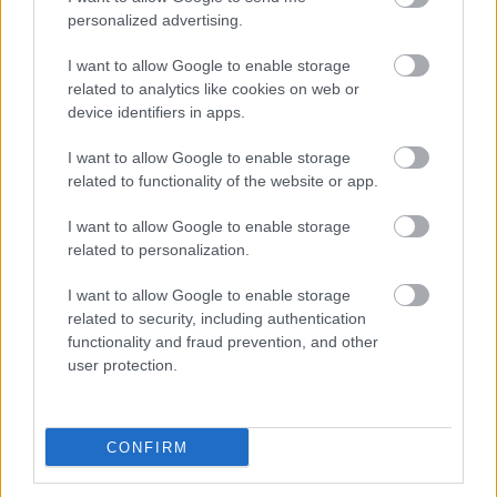
personalized advertising.
Négy-öt hónapon keresztül dolgoztam rajta, de
ezalatt nem csak a rendezői koncepció kialakítására
I want to allow Google to enable storage
koncentráltam. Megpróbáltam elmélyülni a
related to analytics like cookies on web or
regényben, annak érdekében, hogy a végleges
device identifiers in apps.
szövegváltozatban ne az én külső, erőltetett
gondolatom, hanem valóban a regény lényege
I want to allow Google to enable storage
legyen benne. Nem egyszerű egy regényt színpadra
related to functionality of the website or app.
alkalmazni, hiszen ha kiragadom a párbeszédeket,
attól még nem lesz belőle színdarab. Egy 500
I want to allow Google to enable storage
oldalas regényt kell egy 70-80 oldalas példányba
related to personalization.
sűríteni, tehát óhatatlanul kiesnek belőle szövegek,
mégis mint "cseppben a tengert" kell megmutatni a
I want to allow Google to enable storage
teljes mű gondolatiságát. Viszont a színháznak
related to security, including authentication
megvan az az előnye a regénnyel szemben, hogy itt a
functionality and fraud prevention, and other
színészek mozdulataival, tekintetével rengeteg
user protection.
dolgot el tudunk mesélni. Furcsa szövet a dráma.
Hiányzik a holdudvara: ez az, amit hozzá kell
rendezni, hogy teljessé váljon a kép.
CONFIRM