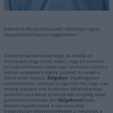
A Mester és Margarita összetett, többrétegű regény.
Hogyan kezdtél hozzá a megfejtéséhez?
A történet valóban többrétegű, de inkább azt
mondanám, hogy színes. Ahhoz, hogy ezt az ember
jól tudja értelmezni, sokat segít, ha elmerül abban a
korban, amelyben a regény született, és ismeri a
szerző többi írását is.
Bulgakov,
majdhogynem
monomániásan, többször is ugyanazt írta meg, csak
mindig másként, más köntösben. Mivel több éven
keresztül írta
A Mester és Margaritát,
rengeteg olyan
gondolat kúszott bele, ami
Bulgakovot
élete
derekán foglalkoztatta. A sok mozaikból
kristálytisztán kikövetkeztethetőek a metaforák, a