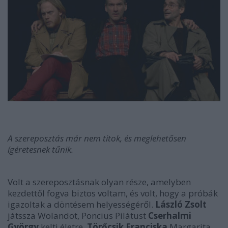
A szereposztás már nem titok, és meglehetősen
ígéretesnek tűnik.
Volt a szereposztásnak olyan része, amelyben
kezdettől fogva biztos voltam, és volt, hogy a próbák
igazoltak a döntésem helyességéről.
László Zsolt
játssza Wolandot, Poncius Pilátust
Cserhalmi
György
kelti életre,
Törőcsik Franciska
Margarita,