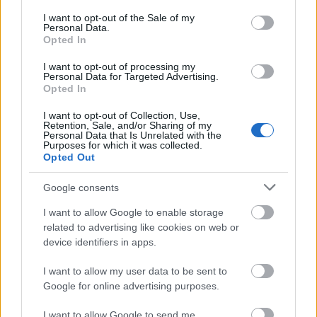
consent section.
I want to opt-out of the Sale of my
Personal Data.
Opted In
I want to opt-out of processing my
Personal Data for Targeted Advertising.
Opted In
I want to opt-out of Collection, Use,
Retention, Sale, and/or Sharing of my
Personal Data that Is Unrelated with the
Purposes for which it was collected.
Opted Out
Kép a próbáról: Lábodi Ádám (Hontalan Iván), László
Google consents
Zsolt (Woland), Kuna Károly (Berlioz)
I want to allow Google to enable storage
related to advertising like cookies on web or
device identifiers in apps.
Gondolom, elmélyült munkát kívánt a saját olvasat
kialakítása. Mennyi időbe tellett, amíg elkészült a Mester
I want to allow my user data to be sent to
és Margarita szövegkönyve?
Google for online advertising purposes.
I want to allow Google to send me