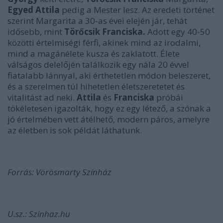
Egyed Attila
pedig a Mester lesz. Az eredeti történet
szerint Margarita a 30-as évei elején jár, tehát
idősebb, mint
Törőcsik Franciska.
Adott egy 40-50
közötti értelmiségi férfi, akinek mind az irodalmi,
mind a magánélete kusza és zaklatott. Élete
válságos delelőjén találkozik egy nála 20 évvel
fiatalabb lánnyal, aki érthetetlen módon beleszeret,
és a szerelmen túl hihetetlen életszeretetet és
vitalitást ad neki.
Attila
és
Franciska
próbái
tökéletesen igazolták, hogy ez egy létező, a szónak a
jó értelmében vett átélhető, modern páros, amelyre
az életben is sok példát láthatunk.
Forrás: Vörösmarty Színház
U.sz.: Szinhaz.hu