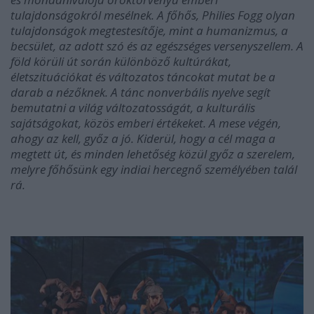
tulajdonságokról mesélnek. A főhős, Philies Fogg olyan
tulajdonságok megtestesítője, mint a humanizmus, a
becsület, az adott szó és az egészséges versenyszellem. A
föld körüli út során különböző kultúrákat,
életszituációkat és változatos táncokat mutat be a
darab a nézőknek. A tánc nonverbális nyelve segít
bemutatni a világ változatosságát, a kulturális
sajátságokat, közös emberi értékeket. A mese végén,
ahogy az kell, győz a jó. Kiderül, hogy a cél maga a
megtett út, és minden lehetőség közül győz a szerelem,
melyre főhősünk egy indiai hercegnő személyében talál
rá.