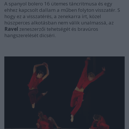
A spanyol bolero 16 ütemes táncritmusa és egy
ehhez kapcsolt dallam a műben folyton visszatér. S
hogy ez a visszatérés, a zenekarra írt, közel
húszperces alkotásban nem válik unalmassá, az
Ravel
zeneszerzői tehetségét és bravúros
hangszerelését dicséri.