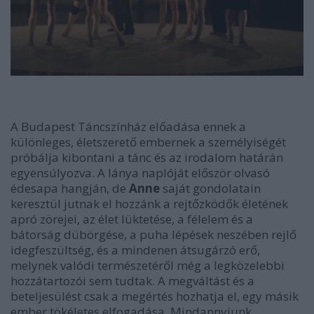
A Budapest Táncszínház előadása ennek a
különleges, életszerető embernek a személyiségét
próbálja kibontani a tánc és az irodalom határán
egyensúlyozva. A lánya naplóját először olvasó
édesapa hangján, de
Anne
saját gondolatain
keresztül jutnak el hozzánk a rejtőzködők életének
apró zörejei, az élet lüktetése, a félelem és a
bátorság dübörgése, a puha lépések neszében rejlő
idegfeszültség, és a mindenen átsugárzó erő,
melynek valódi természetéről még a legközelebbi
hozzátartozói sem tudtak. A megváltást és a
beteljesülést csak a megértés hozhatja el, egy másik
ember tökéletes elfogadása. Mindannyiunk