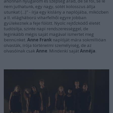
ahonnan nyugalom és szépség árad, de se föl, se le
nem juthatunk, egy nagy, sötét kolosszus állja
utunkat (...)" - írja egy kislány a naplójába, miközben
a II. világháború viharfelhői egyre jobban
gyülekeznek a feje fölött. Nyolc rejtőzködő életét
tudósítja, szinte napi rendszerességgel, de
leginkább mégis saját magával ismertet meg
bennünket.
Anne Frank
naplóját mára sokmillióan
olvasták, írója történelmi személyiség, de az
olvasóinak csak
Anne
. Mindenki saját
Annéja
.