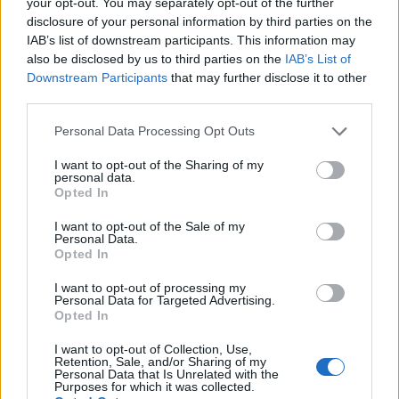
számára, mint
Bach
Kunst der Fuge
című műve. A
your opt-out. You may separately opt-out of the further
Bolerót
már bemutatásának idejétől kezdve
disclosure of your personal information by third parties on the
balettváltozatban is rendszeresen előadták.
IAB’s list of downstream participants. This information may
also be disclosed by us to third parties on the
IAB’s List of
Downstream Participants
that may further disclose it to other
third parties.
Please note that this website/app uses one or more Google
Personal Data Processing Opt Outs
services and may gather and store information including but
not limited to your visit or usage behaviour. You may click to
I want to opt-out of the Sharing of my
personal data.
grant or deny consent to Google and its third-party tags to
Opted In
use your data for below specified purposes in below Google
consent section.
I want to opt-out of the Sale of my
Personal Data.
Opted In
I want to opt-out of processing my
Personal Data for Targeted Advertising.
Opted In
I want to opt-out of Collection, Use,
Retention, Sale, and/or Sharing of my
Personal Data that Is Unrelated with the
Purposes for which it was collected.