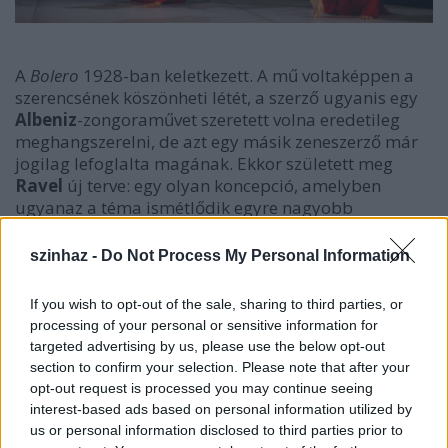
A
Bolero
1928-ban keletkezett. A mű voltaképpen a
szerencsének köszönheti létét, a szerző ugyanis egy
Albeniz
-zongoraművet szeretett volna eredetileg
meghangszerelni, de azt egy másik zeneszerző már
jogilag lefoglalta magának. Ekkor született meg
Ravel
új terve: egy olyan koncepció, amelyben
ugyanaz a téma ismétlődik egyre nagyobb
hangerővel, s mindig más és más hangszereléssel, a
ritmus megrögzött állandóságát pedig a pergődob
szinhaz -
Do Not Process My Personal Information
ütései alkotják. A
Bolero
1928 novemberében
hangzott föl először, s éppen lenyűgözően eredeti
If you wish to opt-out of the sale, sharing to third parties, or
gondolatai miatt ellentétes reakciókat váltott ki: egy
processing of your personal or sensitive information for
nő például egyenesen kijelentette, hogy a szerző
targeted advertising by us, please use the below opt-out
bolond. A darabot
Toscanini
vitte a világsikerig, bár
section to confirm your selection. Please note that after your
Ravel
mindig is ellenezte az olasz dirigens
opt-out request is processed you may continue seeing
túlságosan gyors tempójú felfogását. Az alkotás
interest-based ads based on personal information utilized by
mára ugyanolyan tananyag a zeneszerző-hallgatók
us or personal information disclosed to third parties prior to