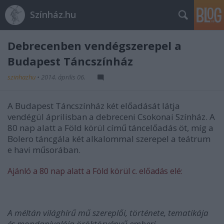
Színház.hu
Debrecenben vendégszerepel a
Budapest Táncszínház
szinhazhu
•
2014. április 06.
A Budapest Táncszínház két előadását látja
vendégül áprilisban a debreceni Csokonai Színház. A
80 nap alatt a Föld körül című táncelőadás öt, míg a
Bolero táncgála két alkalommal szerepel a teátrum
e havi műsorában.
Ajánló a 80 nap alatt a Föld körül c. előadás elé:
A méltán világhírű mű szereplői, története, tematikája
és mondanivalója öröktörvényű emberi