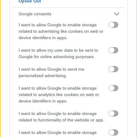
Opted Out
Google consents
I want to allow Google to enable storage
1928. november 22-én mutatták be a párizsi
related to advertising like cookies on web or
Operában. A darab megrendelője, a vagyonos,
device identifiers in apps.
művészetpártoló táncosnő,
Ida Rubinstein
táncolta
I want to allow my user data to be sent to
a főszerepet. A zseniális zeneszerzői ötletnek
Google for online advertising purposes.
köszönhetően kiemelkedik
Ravel
alkotásai közül.
Ennek ellenére (vagy épp ezért)
Ravel
önironikusan
I want to allow Google to send me
azt mondta
Honeggernek
: „Csupán egyetlen
personalized advertising.
mesterművet alkottam, a Bolerót; sajnos ebben nincs
zene."
I want to allow Google to enable storage
related to analytics like cookies on web or
device identifiers in apps.
A
Bolero
a modern tánc nagy klasszikusa. Ez a balett
I want to allow Google to enable storage
tisztelettel adózik a modern tánc minden
related to functionality of the website or app.
mesterének. A
Bolero
a végkimerülésig szóló tánc.
I want to allow Google to enable storage