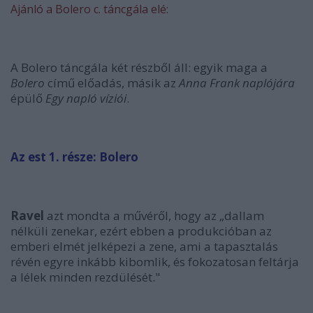
Ajánló a Bolero c. táncgála elé:
A Bolero táncgála két részből áll: egyik maga a
Bolero
című előadás, másik az
Anna Frank naplójára
épülő
Egy napló víziói
.
Az est 1. része: Bolero
Ravel
azt mondta a művéről, hogy az „dallam
nélküli zenekar, ezért ebben a produkcióban az
emberi elmét jelképezi a zene, ami a tapasztalás
révén egyre inkább kibomlik, és fokozatosan feltárja
a lélek minden rezdülését."