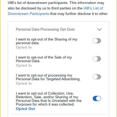
IAB’s list of downstream participants. This information may
also be disclosed by us to third parties on the
IAB’s List of
Downstream Participants
that may further disclose it to other
third parties.
Hacsak nem a kaposvári színház büféje – leánykori
nevén: színésztársalgó – az idén májusban, a
Please note that this website/app uses one or more Google
Personal Data Processing Opt Outs
magyar gyerek- és ifjúsági színházak biennáléján. Itt
services and may gather and store information including but
most minden újságpapír: hajók, csákók,
not limited to your visit or usage behaviour. You may click to
I want to opt-out of the Sharing of my
personal data.
lámpaernyők, kisebb és nagyobb ezek és azok
grant or deny consent to Google and its third-party tags to
Opted In
use your data for below specified purposes in below Google
mindenfelé – átalakult, megváltozott, megfrissült,
consent section.
ami átalakulhatott, megváltozhatott,
I want to opt-out of the Sale of my
Personal Data.
megfrissülhetett. A kaposvári színház nem helyet ad
Opted In
a biennálénak, hanem otthont. Vendégotthon a
kaposvári büfé, a kaposvári színház, a kaposvári Fő
I want to opt-out of processing my
Personal Data for Targeted Advertising.
utca: a magyar gyerek- és ifjúsági színházak
Opted In
vendégotthona. Harmadnapja élvezzük.
I want to opt-out of Collection, Use,
Retention, Sale, and/or Sharing of my
Personal Data that Is Unrelated with the
Purposes for which it was collected.
Cserébe nézünk és figyelünk, naplót írunk és
Opted Out
szakmailag beszélgetünk, felolvasószínházat