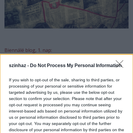
Biennálé blog, 1. nap:
szinhaz -
Do Not Process My Personal Information
Amikor az ember színházi büfében – leánykori
nevén: színésztársalgó – vendégeskedik, ritkán és
If you wish to opt-out of the sale, sharing to third parties, or
sokára tud csak szabadulni attól a rendkívül
processing of your personal or sensitive information for
nyomasztó érzéstől, hogy rossz helyen áll. Ül. Van. És
targeted advertising by us, please use the below opt-out
rossz pohárból iszik és rossz italt. Mert
valakinek
a
section to confirm your selection. Please note that after your
helyén és mert
valakinek
a poharából és mert
opt-out request is processed you may continue seeing
valakinek
a, mondjuk, kávéját. Így van ez mindig,
interest-based ads based on personal information utilized by
mindenkor és mindenütt, szabályt erősítő kivétel
us or personal information disclosed to third parties prior to
nincsen.
your opt-out. You may separately opt-out of the further
disclosure of your personal information by third parties on the