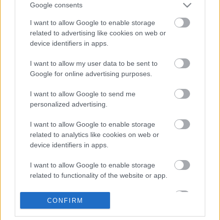
csinálunk és ott vagyunk mindenhol – ahol hely van.
Google consents
Mi, színművészetisek, Budapestről, Kolozsvárról,
I want to allow Google to enable storage
Marosvásárhelyről.
A feladatok komolyak. Mi szépek
related to advertising like cookies on web or
vagyunk és okosak. Van egy kis humorunk is. A hangulat
device identifiers in apps.
jó.
I want to allow my user data to be sent to
Google for online advertising purposes.
A blog itt olvasható.
I want to allow Google to send me
personalized advertising.
I want to allow Google to enable storage
related to analytics like cookies on web or
device identifiers in apps.
I want to allow Google to enable storage
related to functionality of the website or app.
Ajánlott bejegyzések:
I want to allow Google to enable storage
CONFIRM
related to personalization.
Sodró Eliza: "Színészként a katarzist nem