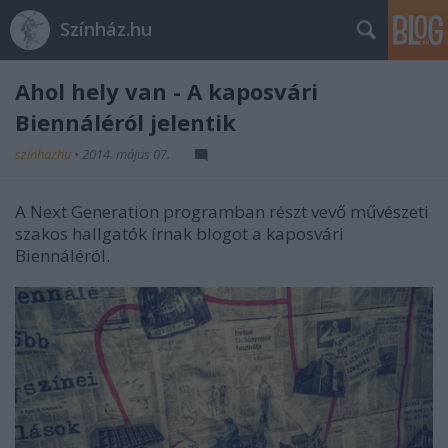
Színház.hu
Ahol hely van - A kaposvári
Biennáléról jelentik
szinhazhu
•
2014. május 07.
A Next Generation programban részt vevő művészeti
szakos hallgatók írnak blogot a kaposvári
Biennáléról.