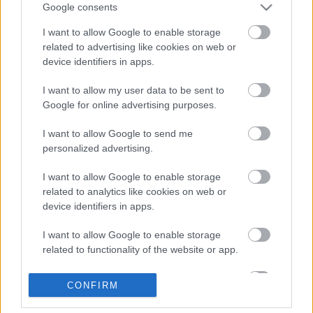
csinálunk és ott vagyunk mindenhol – ahol hely van.
Google consents
Mi, színművészetisek, Budapestről, Kolozsvárról,
I want to allow Google to enable storage
Marosvásárhelyről.
A feladatok komolyak. Mi szépek
related to advertising like cookies on web or
vagyunk és okosak. Van egy kis humorunk is. A hangulat
device identifiers in apps.
jó.
I want to allow my user data to be sent to
Google for online advertising purposes.
A blog itt olvasható.
I want to allow Google to send me
personalized advertising.
I want to allow Google to enable storage
related to analytics like cookies on web or
device identifiers in apps.
I want to allow Google to enable storage
related to functionality of the website or app.
Ajánlott bejegyzések:
I want to allow Google to enable storage
CONFIRM
related to personalization.
Augusztusban jön az év legvidámabb