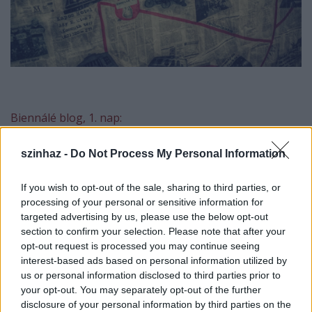
Biennálé blog, 1. nap:
szinhaz -
Do Not Process My Personal Information
Amikor az ember színházi büfében – leánykori
nevén: színésztársalgó – vendégeskedik, ritkán és
If you wish to opt-out of the sale, sharing to third parties, or
sokára tud csak szabadulni attól a rendkívül
processing of your personal or sensitive information for
nyomasztó érzéstől, hogy rossz helyen áll. Ül. Van. És
targeted advertising by us, please use the below opt-out
rossz pohárból iszik és rossz italt. Mert
valakinek
a
section to confirm your selection. Please note that after your
helyén és mert
valakinek
a poharából és mert
opt-out request is processed you may continue seeing
valakinek
a, mondjuk, kávéját. Így van ez mindig,
interest-based ads based on personal information utilized by
mindenkor és mindenütt, szabályt erősítő kivétel
us or personal information disclosed to third parties prior to
nincsen.
your opt-out. You may separately opt-out of the further
disclosure of your personal information by third parties on the