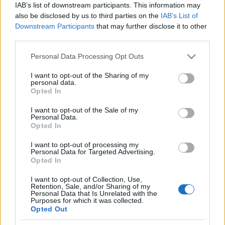
IAB’s list of downstream participants. This information may
also be disclosed by us to third parties on the
IAB’s List of
Downstream Participants
that may further disclose it to other
third parties.
Hacsak nem a kaposvári színház büféje – leánykori
nevén: színésztársalgó – az idén májusban, a
Please note that this website/app uses one or more Google
Personal Data Processing Opt Outs
magyar gyerek- és ifjúsági színházak biennáléján. Itt
services and may gather and store information including but
most minden újságpapír: hajók, csákók,
not limited to your visit or usage behaviour. You may click to
I want to opt-out of the Sharing of my
personal data.
lámpaernyők, kisebb és nagyobb ezek és azok
grant or deny consent to Google and its third-party tags to
Opted In
use your data for below specified purposes in below Google
mindenfelé – átalakult, megváltozott, megfrissült,
consent section.
ami átalakulhatott, megváltozhatott,
I want to opt-out of the Sale of my
Personal Data.
megfrissülhetett. A kaposvári színház nem helyet ad
Opted In
a biennálénak, hanem otthont. Vendégotthon a
kaposvári büfé, a kaposvári színház, a kaposvári Fő
I want to opt-out of processing my
Personal Data for Targeted Advertising.
utca: a magyar gyerek- és ifjúsági színházak
Opted In
vendégotthona. Harmadnapja élvezzük.
I want to opt-out of Collection, Use,
Retention, Sale, and/or Sharing of my
Personal Data that Is Unrelated with the
Purposes for which it was collected.
Cserébe nézünk és figyelünk, naplót írunk és
Opted Out
szakmailag beszélgetünk, felolvasószínházat