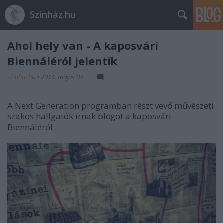
Színház.hu
Ahol hely van - A kaposvári
Biennáléról jelentik
szinhazhu
•
2014. május 07.
A Next Generation programban részt vevő művészeti
szakos hallgatók írnak blogot a kaposvári
Biennáléról.