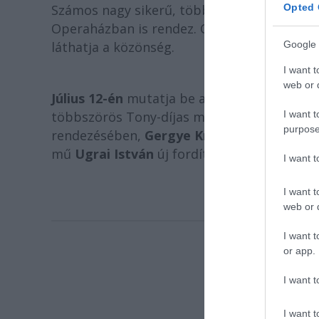
Opted 
Számos nagy sikerű, több díjjal elismert k
Operaházban is rendez. Christoph Willibald
láthatja a közönség.
Google 
I want t
web or d
Július 12-én
mutatja be az Átrium Film-Szín
I want t
többszörös Tony-díjas musicaljének,
Az Őrü
purpose
rendezésében,
Gergye Krisztián
koreográfi
mű
Ugrai István
új fordításában kerül szín
I want 
I want t
web or d
I want t
or app.
I want t
I want t