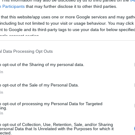
Participants
that may further disclose it to other third parties.
 that this website/app uses one or more Google services and may gath
including but not limited to your visit or usage behaviour. You may click 
 to Google and its third-party tags to use your data for below specifi
ogle consent section.
l Data Processing Opt Outs
o opt-out of the Sharing of my personal data.
In
 próba (fotó: rozsavolgyi.hu)
o opt-out of the Sale of my Personal Data.
In
adnóti Színház-beli premierjére: Csehov:
Platonov
to opt-out of processing my Personal Data for Targeted
ing.
dra. A címszerepben
László Zsolt
vendégként tér viss
In
o opt-out of Collection, Use, Retention, Sale, and/or Sharing
ersonal Data that Is Unrelated with the Purposes for which it
lected.