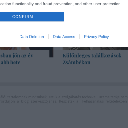
cation functionality and fraud prevention, and other user protection.
CONFIRM
Data Deletion
Data Access
Privacy Policy
sban jön az év
Különleges találkozások
abb hete
Zsámbékon
lói tartalomnak minősülnek, értük a
szolgáltatás technikai
üzemeltetője sem
n forduljon a blog szerkesztőjéhez. Részletek a
Felhasználási feltételekben