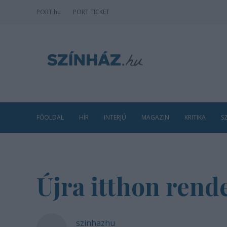
PORT
.hu
PORT TICKET
FŐOLDAL
HÍR
INTERJÚ
MAGAZIN
KRITIKA
S
Újra itthon rend
szinhazhu