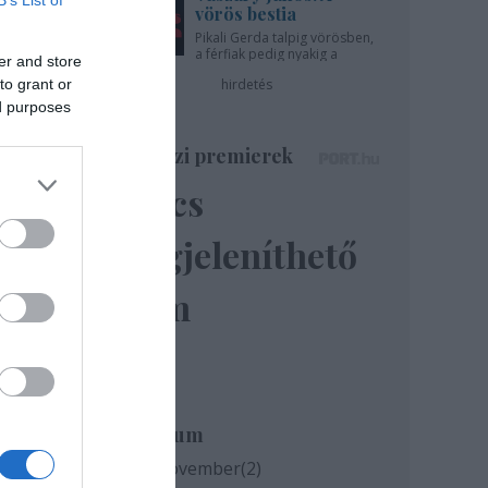
vörös bestia
Pikali Gerda talpig vörösben,
a férfiak pedig nyakig a
er and store
pácban - az Újszínházban!
to grant or
hirdetés
ed purposes
Színházi premierek
Nincs
megjeleníthető
elem
za a
Archívum
2020 november
(
2
)