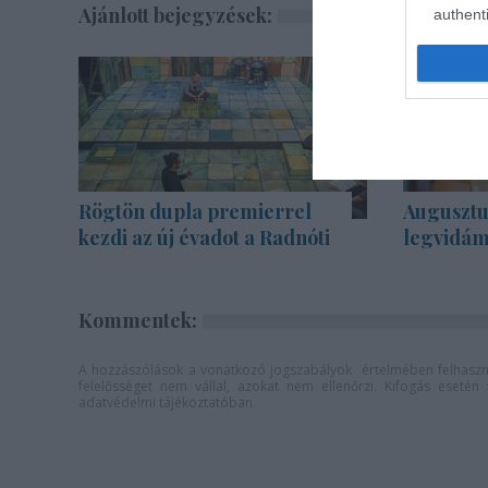
Ajánlott bejegyzések:
authenti
Rögtön dupla premierrel
Augusztu
kezdi az új évadot a Radnóti
legvidám
Kommentek:
A hozzászólások a
vonatkozó jogszabályok
értelmében felhaszná
felelősséget nem vállal, azokat nem ellenőrzi. Kifogás eseté
adatvédelmi tájékoztatóban
.