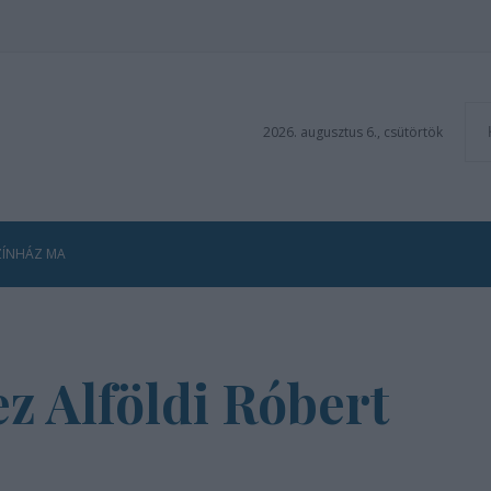
2026. augusztus 6., csütörtök
ZÍNHÁZ MA
ez Alföldi Róbert