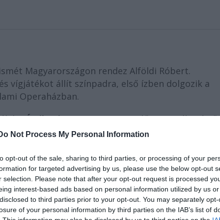
ismét Magyarországon rendez Alföldi Róbert.
 vígjátékot állít színpadra, első ízben dolgozik a
llami Operaházban.
ák be
Émile Ajar
(Romain Gary):
Előttem az élet
című,
űvé vált, Magyarországon is számos kiadást megért,
Do Not Process My Personal Information
tát. Az előadást
Alföldi Róbert
rendezi, a Momo
ós Mari
(Rosa mama),
Lukács Sándor
(Lola) és
Raj
to opt-out of the sale, sharing to third parties, or processing of your per
formation for targeted advertising by us, please use the below opt-out s
r selection. Please note that after your opt-out request is processed y
eing interest-based ads based on personal information utilized by us or
disclosed to third parties prior to your opt-out. You may separately opt-
losure of your personal information by third parties on the IAB’s list of
. This information may also be disclosed by us to third parties on the
IA