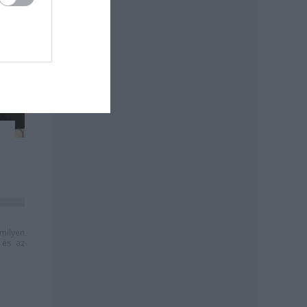
milyen
és az