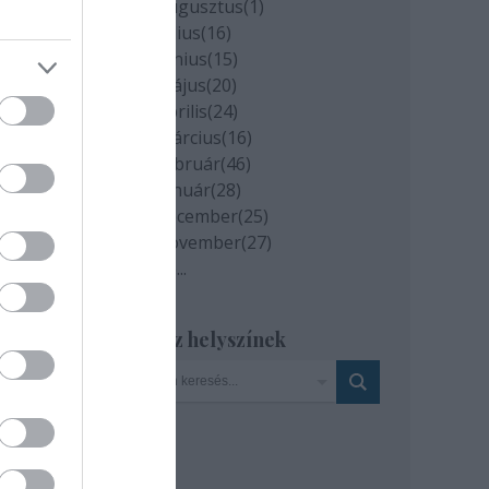
2020 augusztus
(
1
)
2020 július
(
16
)
ől
2020 június
(
15
)
2020 május
(
20
)
2020 április
(
24
)
2020 március
(
16
)
ein
2020 február
(
46
)
2020 január
(
28
)
. A
2019 december
(
25
)
2019 november
(
27
)
Tovább
...
Szinház helyszínek