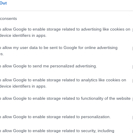
Out
ülföldi operarendezés után
Alföldi
a Magyar Állami
 Gluck:
Iphigenia Taurisban
című operáját
június 22-t
consents
o allow Google to enable storage related to advertising like cookies on
evice identifiers in apps.
ház és a Kultúrbrigád Jerry Herman és Harvey Fierst
o allow my user data to be sent to Google for online advertising
lt Nők Ketrecé
nek magyar változatát,
Alföldi Róbert
s.
ájával,
Hevér Gábor
és
Stohl András
főszereplésével
re a 2010-es Broadway-felújítás hangszerelésével.
to allow Google to send me personalized advertising.
o allow Google to enable storage related to analytics like cookies on
evice identifiers in apps.
o allow Google to enable storage related to functionality of the website
o allow Google to enable storage related to personalization.
o allow Google to enable storage related to security, including