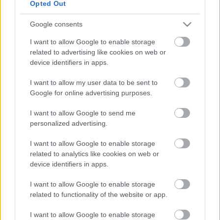
Opted Out
Google consents
A várszínház saját nagybemutatójának rendezője a
Kőszegre immár sokakkal együtt hazajáró
I want to allow Google to enable storage
Znamenák István
. Ezúttal Shakespeare-vígjáték
related to advertising like cookies on web or
kerül színre,
Nádasdy Ádám
újrafordításában
device identifiers in apps.
Vízkereszt, vagy bánom is én
címmel, mások mellett
Kálid Artúrral, Trokán Nórával, Hámori
I want to allow my user data to be sent to
Gabriellával
és
Epres Attilával
, a premierre
július
Google for online advertising purposes.
11-én
kerül sor.
I want to allow Google to send me
personalized advertising.
Forrás: vaol.hu
I want to allow Google to enable storage
related to analytics like cookies on web or
device identifiers in apps.
I want to allow Google to enable storage
related to functionality of the website or app.
I want to allow Google to enable storage