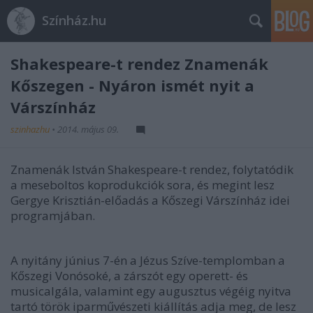
Színház.hu
Shakespeare-t rendez Znamenák
Kőszegen - Nyáron ismét nyit a
Várszínház
szinhazhu
•
2014. május 09.
Znamenák István Shakespeare-t rendez, folytatódik
a meseboltos koprodukciók sora, és megint lesz
Gergye Krisztián-előadás a Kőszegi Várszínház idei
programjában.
A nyitány június 7-én a Jézus Szíve-templomban a
Kőszegi Vonósoké, a zárszót egy operett- és
musicalgála, valamint egy augusztus végéig nyitva
tartó török iparművészeti kiállítás adja meg, de lesz