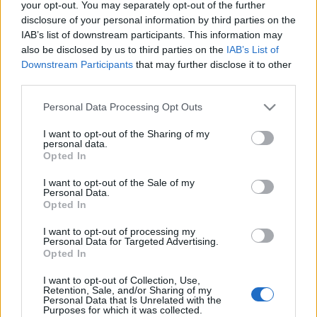
előadások csinálnak hangulatot a szezonhoz a
your opt-out. You may separately opt-out of the further
kőszegi belváros autentikus díszletei között. Jön a
disclosure of your personal information by third parties on the
Nézőművészeti Kft. az elmúlt években klasszikussá
IAB’s list of downstream participants. This information may
érett
Nézőművészeti főiskola
című
Tasnádi István
-
also be disclosed by us to third parties on the
IAB’s List of
előadással, az Orlai Produkció
Római vakáció
ja
Downstream Participants
that may further disclose it to other
Tenki Rékával
és
Fekete Ernővel
, lesz - sok más
third parties.
mellett - Spiró-előadás (
Prah
) és zenés
Abigél
is.
Please note that this website/app uses one or more Google
Personal Data Processing Opt Outs
services and may gather and store information including but
not limited to your visit or usage behaviour. You may click to
I want to opt-out of the Sharing of my
Visszatér Kőszegre
Gergye Krisztián
és társulata is.
personal data.
grant or deny consent to Google and its third-party tags to
Június 22-én
a Mu Terminállal közösen készült két
Opted In
use your data for below specified purposes in below Google
előadást láthat a közönség. A
Honvágy
címűben
consent section.
I want to opt-out of the Sale of my
Gergye
partnere
Lőrinc
Katalin
lesz, az
Aukció
Personal Data.
pedig a művészet értelmére vagy értelmetlenségére
Opted In
kérdez rá egy "igazi" aukcióval.
I want to opt-out of processing my
Personal Data for Targeted Advertising.
Opted In
A szombathelyi Mesebolt Bábszínház és a várszínház
az idén Szálinger Balázs
A csodalámpa
című Aladdin-
I want to opt-out of Collection, Use,
Retention, Sale, and/or Sharing of my
átiratából készít koprodukciós előadást,
Rumi
Personal Data that Is Unrelated with the
László
rendezésében, gyerekeknek és felnőtteknek.
Purposes for which it was collected.