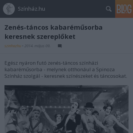
Színház.hu
Zenés-táncos kabaréműsorba
keresnek szereplőket
szinhazhu
•
2014. május 09.
Egész nyáron futó zenés-táncos színházi
kabaréműsorba - melynek otthonául a Spinoza
Színház szolgál - keresnek színészeket és táncosokat.