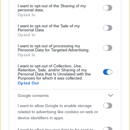
táncosok
not limited to your visit or usage behaviour. You may click to
I want to opt-out of the Sharing of my
personal data.
grant or deny consent to Google and its third-party tags to
Opted In
Jelentkezni a
bpkabare@gmail.com
emailcímen
use your data for below specified purposes in below Google
lehet,
consent section.
I want to opt-out of the Sale of my
Personal Data.
Opted In
A Konferanszié és Hősszerelmes szerepkörre 2
énekszámmal készüljenek, lehetőség szerint angolul
I want to opt-out of processing my
előadva.
Personal Data for Targeted Advertising.
Opted In
A férfitáncosok egy musical/jazz tánc koreográfiával
készüljenek.
I want to opt-out of Collection, Use,
Zenei alapot mindenki hozzon magával.
Retention, Sale, and/or Sharing of my
Personal Data that Is Unrelated with the
Casting időpontegyeztetése e-mailben.
Purposes for which it was collected.
Opted Out
Google consents
I want to allow Google to enable storage
related to advertising like cookies on web or
device identifiers in apps.
I want to allow my user data to be sent to