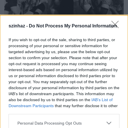
szinhaz -
Do Not Process My Personal Information
If you wish to opt-out of the sale, sharing to third parties, or
processing of your personal or sensitive information for
targeted advertising by us, please use the below opt-out
section to confirm your selection. Please note that after your
opt-out request is processed you may continue seeing
A következő szerepkörökbe hirdetnek felvételt:
interest-based ads based on personal information utilized by
us or personal information disclosed to third parties prior to
- Konferanszié; 35-40 év közötti, angolul jól beszélő,
your opt-out. You may separately opt-out of the further
disclosure of your personal information by third parties on the
énekelni tudó, jó improvizációs készséggel
IAB’s list of downstream participants. This information may
rendelkező férfi színész
also be disclosed by us to third parties on the
IAB’s List of
- Hősszerelmes; 25-30 év közötti, angolul jól beszélő,
Downstream Participants
that may further disclose it to other
szépen éneklő férfi színész
third parties.
- Férfitáncosok; elsősorban a musical, illetve jazz-
tánc világában otthonosan mozgó, jó
Please note that this website/app uses one or more Google
Personal Data Processing Opt Outs
emeléstechnikával rendelkező, 25-30 év közötti férfi
services and may gather and store information including but