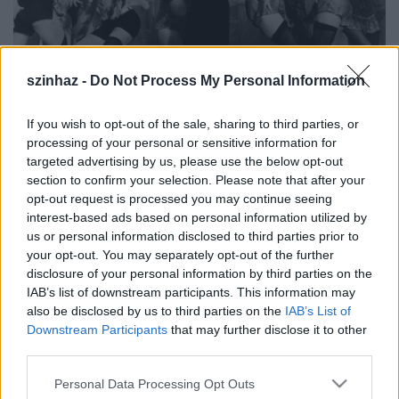
szinhaz -
Do Not Process My Personal Information
If you wish to opt-out of the sale, sharing to third parties, or
processing of your personal or sensitive information for
targeted advertising by us, please use the below opt-out
section to confirm your selection. Please note that after your
opt-out request is processed you may continue seeing
A következő szerepkörökbe hirdetnek felvételt:
interest-based ads based on personal information utilized by
us or personal information disclosed to third parties prior to
- Konferanszié; 35-40 év közötti, angolul jól beszélő,
your opt-out. You may separately opt-out of the further
disclosure of your personal information by third parties on the
énekelni tudó, jó improvizációs készséggel
IAB’s list of downstream participants. This information may
rendelkező férfi színész
also be disclosed by us to third parties on the
IAB’s List of
- Hősszerelmes; 25-30 év közötti, angolul jól beszélő,
Downstream Participants
that may further disclose it to other
szépen éneklő férfi színész
third parties.
- Férfitáncosok; elsősorban a musical, illetve jazz-
tánc világában otthonosan mozgó, jó
Please note that this website/app uses one or more Google
Personal Data Processing Opt Outs
emeléstechnikával rendelkező, 25-30 év közötti férfi
services and may gather and store information including but