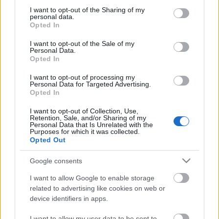
táncosok
not limited to your visit or usage behaviour. You may click to
I want to opt-out of the Sharing of my
personal data.
grant or deny consent to Google and its third-party tags to
Opted In
Jelentkezni a
bpkabare@gmail.com
emailcímen
use your data for below specified purposes in below Google
lehet,
consent section.
I want to opt-out of the Sale of my
Personal Data.
Opted In
A Konferanszié és Hősszerelmes szerepkörre 2
énekszámmal készüljenek, lehetőség szerint angolul
I want to opt-out of processing my
előadva.
Personal Data for Targeted Advertising.
Opted In
A férfitáncosok egy musical/jazz tánc koreográfiával
készüljenek.
I want to opt-out of Collection, Use,
Zenei alapot mindenki hozzon magával.
Retention, Sale, and/or Sharing of my
Personal Data that Is Unrelated with the
Casting időpontegyeztetése e-mailben.
Purposes for which it was collected.
Opted Out
Google consents
I want to allow Google to enable storage
related to advertising like cookies on web or
device identifiers in apps.
I want to allow my user data to be sent to