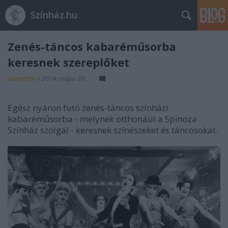
Színház.hu
Zenés-táncos kabaréműsorba
keresnek szereplőket
szinhazhu
•
2014. május 09.
Egész nyáron futó zenés-táncos színházi
kabaréműsorba - melynek otthonául a Spinoza
Színház szolgál - keresnek színészeket és táncosokat.