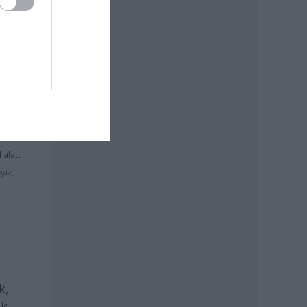
l
ról
ég
itika
,
z
 alatt
gaz,
.
k,
ek