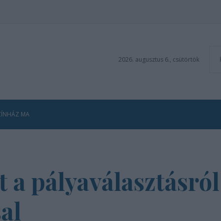
2026. augusztus 6., csütörtök
ZÍNHÁZ MA
t a pályaválasztásról
al