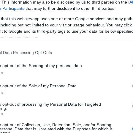
. This information may also be disclosed by us to third parties on the
IA
ló kérdést, ezt válaszoltad volna?
Participants
that may further disclose it to other third parties.
 that this website/app uses one or more Google services and may gath
erekkoromban, hanem a Színház- és Filmművészeti
including but not limited to your visit or usage behaviour. You may click 
 pontosan, mi az a dramaturg. Ettől függetlenül, ú
 to Google and its third-party tags to use your data for below specifi
tam, ami jól passzol hozzám.
ogle consent section.
át írni is az?
l Data Processing Opt Outs
mutatják be, akkor valójában nem is létezik. A
o opt-out of the Sharing of my personal data.
színpadra kerül, hiszen felkérésre készült. Éppen e
In
tott szöveg semmint irodalmi alkotás. Ha ugyanezze
o opt-out of the Sale of my Personal Data.
ennem, mint író, egészen másképp készültem volna.
In
to opt-out of processing my Personal Data for Targeted
ing.
In
o opt-out of Collection, Use, Retention, Sale, and/or Sharing
ersonal Data that Is Unrelated with the Purposes for which it
lected.