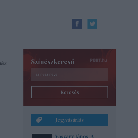
Színészkereső
ház
Keresés
Jegyvásárlás
Vaszary János: A