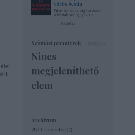
vörös bestia
Pikali Gerda talpig vörösben,
a férfiak pedig nyakig a
pácban - az Újszínházban!
hirdetés
Színházi premierek
Nincs
 élet
megjeleníthető
ért
elem
Archívum
2020 november
(
2
)