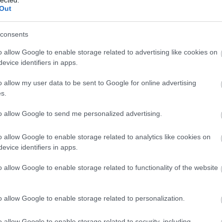
Out
consents
o allow Google to enable storage related to advertising like cookies on
evice identifiers in apps.
o allow my user data to be sent to Google for online advertising
s.
to allow Google to send me personalized advertising.
o allow Google to enable storage related to analytics like cookies on
evice identifiers in apps.
o allow Google to enable storage related to functionality of the website
lkeresését, hogy írj egy darabot a
o allow Google to enable storage related to personalization.
 ha az embernek lehetősége adódik dolgozni az mind
o allow Google to enable storage related to security, including