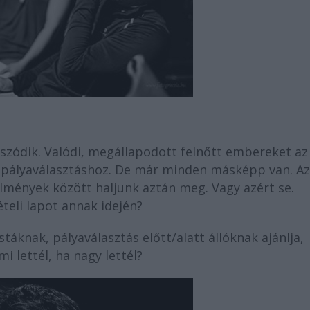
tszódik. Valódi, megállapodott felnőtt embereket az
a pályaválasztáshoz. De már minden másképp van. Az
lmények között haljunk aztán meg. Vagy azért se.
ételi lapot annak idején?
táknak, pályaválasztás előtt/alatt állóknak ajánlja,
i lettél, ha nagy lettél?