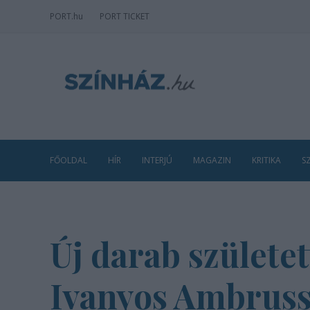
PORT
.hu
PORT TICKET
FŐOLDAL
HÍR
INTERJÚ
MAGAZIN
KRITIKA
S
Új darab születet
Ivanyos Ambruss