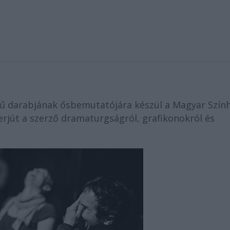
 darabjának ősbemutatójára készül a Magyar Szín
erjút a szerző dramaturgságról, grafikonokról és