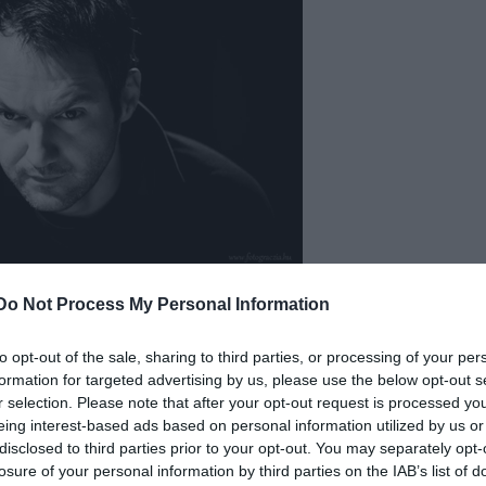
Do Not Process My Personal Information
to opt-out of the sale, sharing to third parties, or processing of your per
formation for targeted advertising by us, please use the below opt-out s
r selection. Please note that after your opt-out request is processed y
rtnál, ahol viszont nem pusztán szövegeket húzok
eing interest-based ads based on personal information utilized by us or
oz új darabot, új szöveget írunk. Inkább úgy
disclosed to third parties prior to your opt-out. You may separately opt-
lettem.
losure of your personal information by third parties on the IAB’s list of