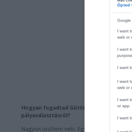
Opted 
Google 
I want t
web or d
I want t
purpose
I want 
I want t
web or d
I want t
or app.
Hogyan fogadtad Göttinger Pál rendező fe
pályaválasztásról?
I want t
Nagyon örültem neki. Egyrészt azért, mert
I want t