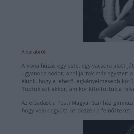
A darabról:
A Vonalhúzás egy este, egy vacsora alatt já
ugyanoda sodor, ahol jártak már egyszer: 
élünk, hogy a lehető legkényelmesebb körü
Tudtuk ezt akkor, amikor kitöltöttük a felv
Az előadást a Pesti Magyar Színház gimnazis
hogy velük együtt kérdezzék a felnőtteket: m