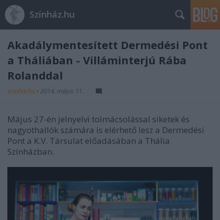
Színház.hu
Akadálymentesített Dermedési Pont
a Tháliában - Villáminterjú Rába
Rolanddal
szinhazhu
•
2014. május 11.
Május 27-én jelnyelvi tolmácsolással siketek és
nagyothallók számára is elérhető lesz a Dermedési
Pont a K.V. Társulat előadásában a Thália
Színházban.