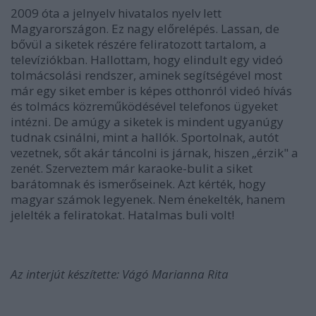
2009 óta a jelnyelv hivatalos nyelv lett
Magyarországon. Ez nagy előrelépés. Lassan, de
bővül a siketek részére feliratozott tartalom, a
televíziókban. Hallottam, hogy elindult egy videó
tolmácsolási rendszer, aminek segítségével most
már egy siket ember is képes otthonról videó hívás
és tolmács közreműködésével telefonos ügyeket
intézni. De amúgy a siketek is mindent ugyanúgy
tudnak csinálni, mint a hallók. Sportolnak, autót
vezetnek, sőt akár táncolni is járnak, hiszen „érzik" a
zenét. Szerveztem már karaoke-bulit a siket
barátomnak és ismerőseinek. Azt kérték, hogy
magyar számok legyenek. Nem énekelték, hanem
jelelték a feliratokat. Hatalmas buli volt!
Az interjút készítette: Vágó Marianna Rita