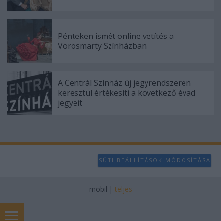
Pénteken ismét online vetítés a
Vörösmarty Színházban
A Centrál Színház új jegyrendszeren
keresztül értékesíti a következő évad
jegyeit
SÜTI BEÁLLÍTÁSOK MÓDOSÍTÁSA
mobil
|
teljes