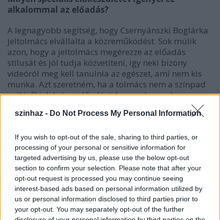
alkalommal az előadás?
A legnagyobb segítség, hogy Csernyánszki Boglárka
jeltolmács elvállalta a közreműködést. Sok múlik
azon, hogy a jeltolmács megérezze az előadás
stílusát és jól tudja közvetíteni, így neki bizony
videóról meg kell tanulnia az egészet, ami nem kis
munka. Azt szeretném, ha a tolmács nem a színpad
széléről jelelné az előadást, hanem benne lenne a
jelenetekben a színészek mellett, így Boglárkával az
szinhaz -
Do Not Process My Personal Information
előadás előtt fogunk még egy hosszabbat próbálni,
hogy a mozgásokat, pozícióváltozásokat
begyakoroljuk. Annyiban biztos más lesz az előadás,
If you wish to opt-out of the sale, sharing to third parties, or
processing of your personal or sensitive information for
hogy bent lesz a térben egy új ember, és kicsit az
targeted advertising by us, please use the below opt-out
egész ritmusa is igazodik majd a jeleléshez.
section to confirm your selection. Please note that after your
Egyébként mindent lehet jelelni, zenét vagy hangot
opt-out request is processed you may continue seeing
is.
interest-based ads based on personal information utilized by
us or personal information disclosed to third parties prior to
your opt-out. You may separately opt-out of the further
disclosure of your personal information by third parties on the