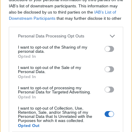
IAB’s list of downstream participants. This information may
also be disclosed by us to third parties on the
IAB’s List of
Downstream Participants
that may further disclose it to other
third parties.
Please note that this website/app uses one or more Google
Personal Data Processing Opt Outs
services and may gather and store information including but
not limited to your visit or usage behaviour. You may click to
I want to opt-out of the Sharing of my
personal data.
grant or deny consent to Google and its third-party tags to
Opted In
use your data for below specified purposes in below Google
consent section.
I want to opt-out of the Sale of my
Personal Data.
Opted In
I want to opt-out of processing my
Personal Data for Targeted Advertising.
Opted In
I want to opt-out of Collection, Use,
Retention, Sale, and/or Sharing of my
Personal Data that Is Unrelated with the
Purposes for which it was collected.
Opted Out