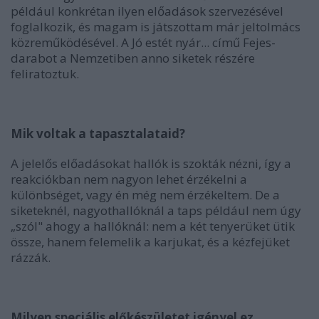
például konkrétan ilyen előadások szervezésével
foglalkozik, és magam is játszottam már jeltolmács
közreműködésével. A Jó estét nyár... című Fejes-
darabot a Nemzetiben anno siketek részére
feliratoztuk.
Mik voltak a tapasztalataid?
A jelelős előadásokat hallók is szokták nézni, így a
reakciókban nem nagyon lehet érzékelni a
különbséget, vagy én még nem érzékeltem. De a
siketeknél, nagyothallóknál a taps például nem úgy
„szól" ahogy a hallóknál: nem a két tenyerüket ütik
össze, hanem felemelik a karjukat, és a kézfejüket
rázzák.
Milyen speciális előkészületet igényel ez