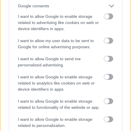
Google consents
I want to allow Google to enable storage
related to advertising like cookies on web or
device identifiers in apps.
I want to allow my user data to be sent to
Google for online advertising purposes.
I want to allow Google to send me
personalized advertising.
Számomra a jelnyelvtolmács kicsit mindig
I want to allow Google to enable storage
színész is, hiszen erős gesztusokkal, mimikával
related to analytics like cookies on web or
dolgozik. Egy színész könnyebben elsajátítja a
device identifiers in apps.
jelnyelvet?
I want to allow Google to enable storage
A jelnyelvben nagy szerepe van a mimikának, az
related to functionality of the website or app.
arcjátéknak, a testbeszédnek. Ezért nagyon
látványos, és színészileg valóban érdekes. De nem
I want to allow Google to enable storage
könnyű megtanulni.
related to personalization.