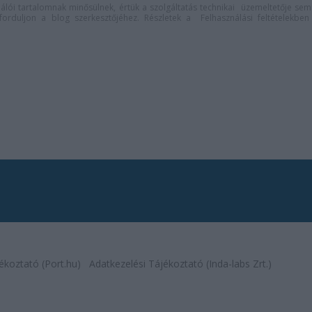
lói tartalomnak minősülnek, értük a
szolgáltatás technikai
üzemeltetője sem
n forduljon a blog szerkesztőjéhez. Részletek a
Felhasználási feltételekben
ékoztató (Port.hu)
Adatkezelési Tájékoztató (Inda-labs Zrt.)