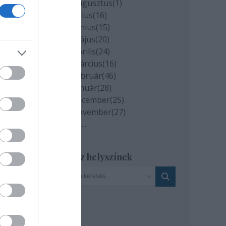
2020 augusztus
(
1
)
2020 július
(
16
)
2020 június
(
15
)
a
2020 május
(
20
)
ma
2020 április
(
24
)
jjal
2020 március
(
16
)
2020 február
(
46
)
2020 január
(
28
)
2019 december
(
25
)
lőtti
2019 november
(
27
)
Tovább
...
l:
edig
Szinház helyszínek