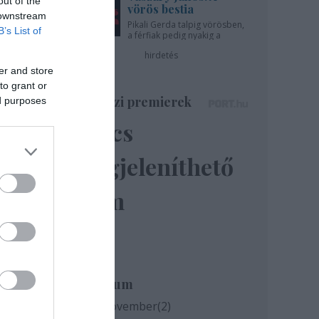
out of the
vörös bestia
 downstream
Pikali Gerda talpig vörösben,
B’s List of
a férfiak pedig nyakig a
pácban - az Újszínházban!
hirdetés
er and store
to grant or
Színházi premierek
ed purposes
Nincs
megjeleníthető
elem
Archívum
ak,
2020 november
(
2
)