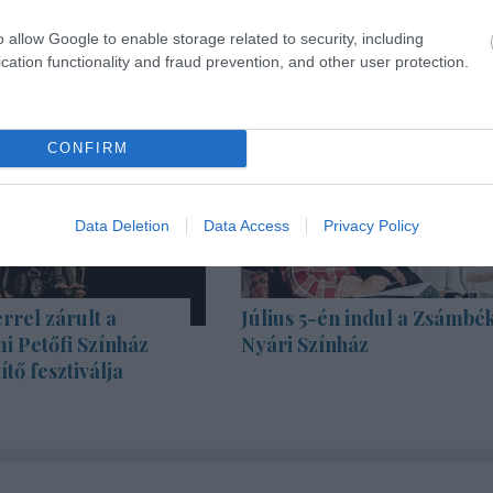
o allow Google to enable storage related to security, including
cation functionality and fraud prevention, and other user protection.
CONFIRM
Data Deletion
Data Access
Privacy Policy
rrel zárult a
Július 5-én indul a Zsámbék
i Petőfi Színház
Nyári Színház
tő fesztiválja