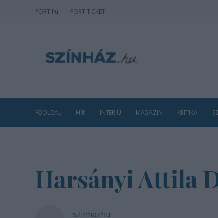
PORT
.hu
PORT TICKET
FŐOLDAL
HÍR
INTERJÚ
MAGAZIN
KRITIKA
S
Harsányi Attila 
szinhazhu