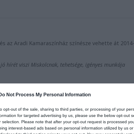
z és az Aradi Kamaraszínház színésze vehette át 2014
jó hírét viszi Miskolcnak, tehetsége, igényes munkája
 döntött úgy, hogy május 11-én lesz Miskolc Város
zen a napon adott a településnek címeres
Do Not Process My Personal Information
 1993 óta rendezik meg, s hagyománnyá vált, hogy m
ott ünnepi közgyűlés keretében évente elismeréseke
to opt-out of the sale, sharing to third parties, or processing of your per
formation for targeted advertising by us, please use the below opt-out s
értek el a tudomány, a kultúra, az oktatás, a művész
r selection. Please note that after your opt-out request is processed y
evékenységükkel öregbítették Miskolc jó hírnevét.
eing interest-based ads based on personal information utilized by us or