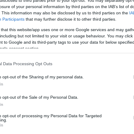
disclosed to third parties prior to your opt-out. You may separately opt-
losure of your personal information by third parties on the IAB’s list of
. This information may also be disclosed by us to third parties on the
IA
Participants
that may further disclose it to other third parties.
 that this website/app uses one or more Google services and may gath
including but not limited to your visit or usage behaviour. You may click 
 to Google and its third-party tags to use your data for below specifi
ogle consent section.
l Data Processing Opt Outs
o opt-out of the Sharing of my personal data.
In
o opt-out of the Sale of my Personal Data.
In
men Zoltán Gergely, MTI
to opt-out of processing my Personal Data for Targeted
maraszínháznak, 2008 óta pedig a Miskolci Nemzeti
ing.
In
kája Alina Nelega kortárs román drámaíró darabjan