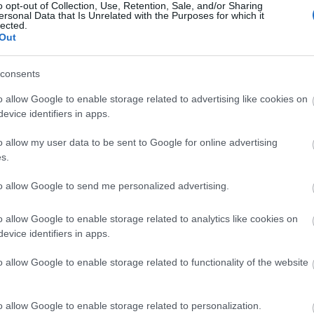
e volt. Azóta számos produkciókban vett reszt, a
o opt-out of Collection, Use, Retention, Sale, and/or Sharing
ersonal Data that Is Unrelated with the Purposes for which it
zi alakítás" díjjal jutalmazta, a nagybányai ATELIER
lected.
Out
 Pitest-i Nemzetközi Stúdiószínházi Fesztiválon is, 
öndíjban részesítette. A XVII. nagyváradi Rövid Dra
kből alló zsűri ismét "Legjobb színészi alakítás" dí
consents
o allow Google to enable storage related to advertising like cookies on
evice identifiers in apps.
dráma Fesztivál nagydíját és trófeáját nyerte el,
o allow my user data to be sent to Google for online advertising
ági színész, aki csillagot kapott a bákói színház e
s.
skolci Nemzeti Színháznak, ahol számos főszerepet
al is ott lesz a POSZT-on a Miskolci Nemzeti Színházza
to allow Google to send me personalized advertising.
járásorvost alakítja, Georg Büchner
Woyzeck
-ében p
o allow Google to enable storage related to analytics like cookies on
evice identifiers in apps.
o allow Google to enable storage related to functionality of the website
o allow Google to enable storage related to personalization.