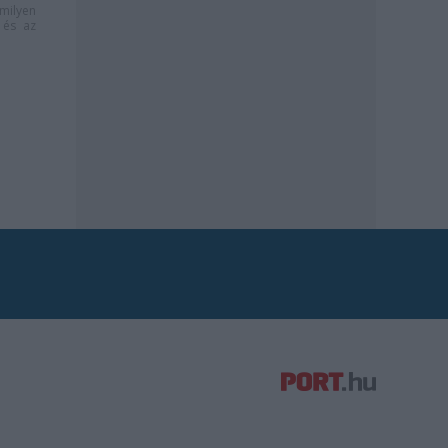
milyen
és az