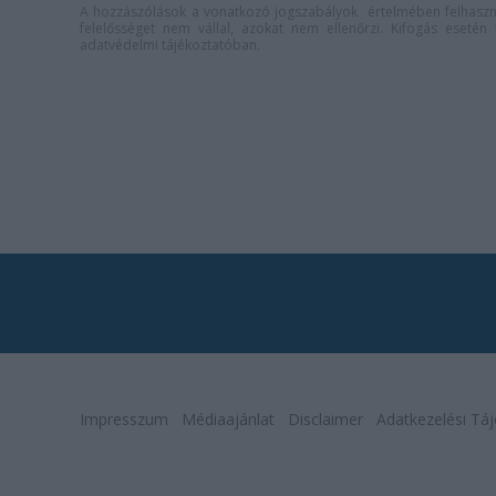
A hozzászólások a
vonatkozó jogszabályok
értelmében felhaszná
felelősséget nem vállal, azokat nem ellenőrzi. Kifogás eseté
adatvédelmi tájékoztatóban
.
Impresszum
Médiaajánlat
Disclaimer
Adatkezelési Táj