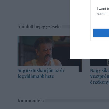
I want t
authenti
Ajánlott bejegyzések:
Augusztusban jön az év
Nagy sike
legvidámabb hete
Veszprém
érzékenyí
Kommentek: