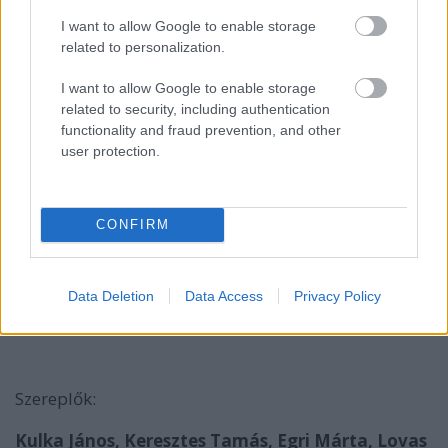
I want to allow Google to enable storage
related to personalization.
I want to allow Google to enable storage
related to security, including authentication
functionality and fraud prevention, and other
Fotók: Takács Attila
user protection.
CONFIRM
Peter Shaffer:
Data Deletion
Data Access
Privacy Policy
Amadeus
Szereplők:
Kulka János, Keresztes Tamás, Egri Márta, Lovas