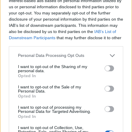
Barbra Streisand
és
George Segal
szereplésével, és
interest-based ads based on personal information utilized by
us or personal information disclosed to third parties prior to
színpadra állításával szintén régi terve válik valóra a
your opt-out. You may separately opt-out of the further
produkciós irodának.
disclosure of your personal information by third parties on the
IAB’s list of downstream participants. This information may
also be disclosed by us to third parties on the
IAB’s List of
Ugyancsak Balatonföldváron,
Göttinger Pál
Downstream Participants
that may further disclose it to other
rendezésében
Ötvös András
adja elő
Gerlóczy
third parties.
Márton
regényének színpadi adaptációját,
A
csemegepultos naplójá
t. Szentendrén mutatják be
Please note that this website/app uses one or more Google
Personal Data Processing Opt Outs
Anat Gov
zenés darabját, a
Happy Ending
et. Az
services and may gather and store information including but
izraeli szerző művét
Gergye Krisztiá
n koreográfus-
not limited to your visit or usage behaviour. You may click to
I want to opt-out of the Sharing of my
personal data.
rendező állítja színpadra. Az előadásban többek
grant or deny consent to Google and its third-party tags to
Opted In
között
Hernádi Judit, Fekete Ernő, Margitai Ági,
use your data for below specified purposes in below Google
Hegyi Barbara, Bánfalvi Eszter, Bertalan Ágnes
consent section.
I want to opt-out of the Sale of my
és
Nagy Dániel Viktor
játszik.
Personal Data.
Opted In
I want to opt-out of processing my
Personal Data for Targeted Advertising.
Opted In
I want to opt-out of Collection, Use,
Retention, Sale, and/or Sharing of my