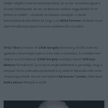
Shaffer világhírű műve természetesen fikció. De mi van, ha valóban igazak a
korabeli feltételezések. Mi van, ha Mozartot valóban meggyilkolták? És mi
lehetett az indíték?
– olvasható az előadás színlapján. A darab
bemutatásának aktualitást ad, hogy a mű
Miloš Forman
rendezte Oscar-
díjas filmváltozata éppen 30 évvel ezelőtt került a mozikba.
Orlai Tibor
producer és
Zöldi Gergely
dramaturg, fordító évek óta
igyekszik a közönséget nyáron is becsalni a színházba. Az
Amadeus
nem
csupán az új fordítással (
Zöldi Gergely
munkája), hanem
Szikszai
Rémusz
formabontó, új rendezői megközelítésével is garantálja, hogy a
színpadi mű és a filmváltozat kedvelői is új oldalról láthassák a két zenei
virtuóz kapcsolatát. Mozart szerepében
Keresztes Tamást
, Salieriként
Kulka Jánost
láthatják a nézők.