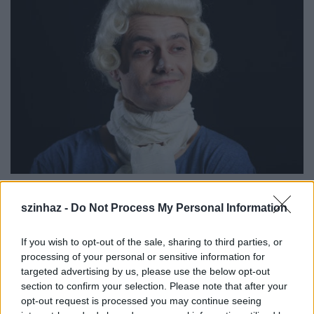
szinhaz -
Do Not Process My Personal Information
Az Orlai Produkciós Iroda júliusban három
bemutatót tervez. Balatonföldváron a Kultkikötőben
If you wish to opt-out of the sale, sharing to third parties, or
Pelsőczy Réka
rendezésében
Jordán Adél
és
Szabó
processing of your personal or sensitive information for
Kimmel Tamás
játszik a
Bagoly és Cica
című
targeted advertising by us, please use the below opt-out
szerelmi komédiában. Ez a színdarab a hetvenes
section to confirm your selection. Please note that after your
években szintén sikerrel mutatkozott be a mozikban
opt-out request is processed you may continue seeing