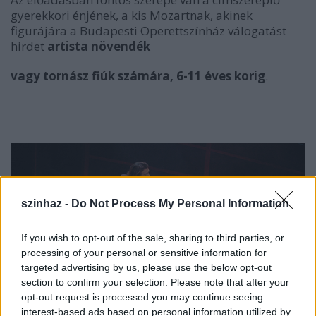
gyerekkori énjének, a kis Mozartnak, akinek
figurájára a Budapesti Operettszínház válogatást
hirdet
artista növendék
vagy tornász fiúk számára, 6-11 éves korig
.
szinhaz -
Do Not Process My Personal Information
If you wish to opt-out of the sale, sharing to third parties, or
processing of your personal or sensitive information for
targeted advertising by us, please use the below opt-out
section to confirm your selection. Please note that after your
opt-out request is processed you may continue seeing
interest-based ads based on personal information utilized by