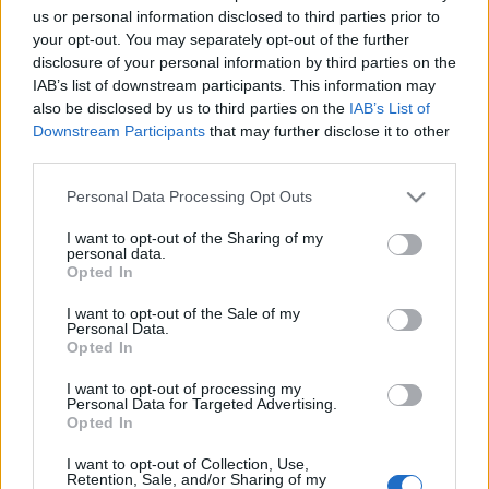
us or personal information disclosed to third parties prior to
your opt-out. You may separately opt-out of the further
disclosure of your personal information by third parties on the
IAB’s list of downstream participants. This information may
also be disclosed by us to third parties on the
IAB’s List of
További kritériumok:
Downstream Participants
that may further disclose it to other
third parties.
- alacsony termet (maximum 140 cm magasság)
Please note that this website/app uses one or more Google
Personal Data Processing Opt Outs
- jó ritmusérzék és fizikum, jó munkabíró készség
services and may gather and store information including but
not limited to your visit or usage behaviour. You may click to
I want to opt-out of the Sharing of my
personal data.
grant or deny consent to Google and its third-party tags to
Opted In
use your data for below specified purposes in below Google
Kötelező gyakorlatok:
consent section.
I want to opt-out of the Sale of my
- guruló átfordulás előre-hátra
Personal Data.
- guruló átfordulás hátra, nyújtott lábbal
Opted In
- fejen átfordulás
I want to opt-out of processing my
- kézen átfordulás
Personal Data for Targeted Advertising.
- Rundel szaltó
Opted In
- Rundel flick-flack szaltó
I want to opt-out of Collection, Use,
- előre-hátra flick
Retention, Sale, and/or Sharing of my