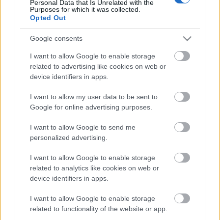
- kézállásból oldalfordulás
Personal Data that Is Unrelated with the
Purposes for which it was collected.
- angol spárgából kézállás
Opted Out
Google consents
A gyerekszereplő az előadásban nem énekel, nem
I want to allow Google to enable storage
beszél.
related to advertising like cookies on web or
device identifiers in apps.
Jelentkezni életrajz és 1 db teljes alakos, 400kb-nál
nem nagyobb fotó elküldésével lehet a
I want to allow my user data to be sent to
mozart@operett.hu
e-mail címen.
Google for online advertising purposes.
I want to allow Google to send me
personalized advertising.
Jelentkezési határidő: május 16.
I want to allow Google to enable storage
related to analytics like cookies on web or
device identifiers in apps.
I want to allow Google to enable storage
related to functionality of the website or app.