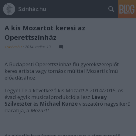
Színház.hu
A kis Mozartot keresi az
Operettszínház
szinhazhu
•
2014. május 13.
A Budapesti Operettszínház fiú gyerekszereplőt
keres artista vagy tornász múlttal Mozart! című
előadásához.
Legyél Te a következő kis Mozart! A 2014/2015-ös
évad egyik musicalprodukciója lesz
Lévay
Szilveszter
és
Michael Kunze
visszatérő nagysikerű
darabja, a
Mozart!
.
Az előadásban fontos szerepe van a címszereplő