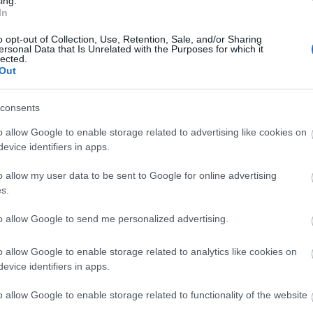
ing.
lami Népi Együttes vendégszereplése lesz. Azzal a
In
elmúltban Amerikában turnéztak. "Ezt a műsort nem
o opt-out of Collection, Use, Retention, Sale, and/or Sharing
népzene elkötelezett hívei. Hiszen olyan táncművész
ersonal Data that Is Unrelated with the Purposes for which it
lected.
dása már meghódította a világot" – hangsúlyozta a
Out
consents
ul az Orlai Produkció
Római vakáció
című zenés
o allow Google to enable storage related to advertising like cookies on
evice identifiers in apps.
lla Esztert, Fekete Ernőt
és
Hernádi Juditot
láthat
o allow my user data to be sent to Google for online advertising
s.
etén egy nappal később, de ugyanazon a helyszínen,
to allow Google to send me personalized advertising.
t – tájékoztatott
Pataki Dezső.
o allow Google to enable storage related to analytics like cookies on
Forrás
evice identifiers in apps.
o allow Google to enable storage related to functionality of the website