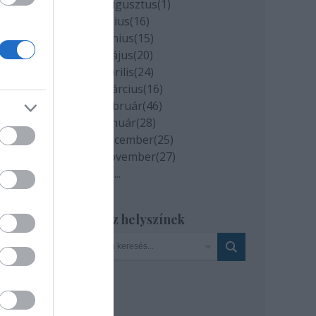
2020 augusztus
(
1
)
2020 július
(
16
)
2020 június
(
15
)
eket
2020 május
(
20
)
2020 április
(
24
)
2020 március
(
16
)
2020 február
(
46
)
2020 január
(
28
)
2019 december
(
25
)
ja a
2019 november
(
27
)
Tovább
...
Szinház helyszínek
 a
: MTI