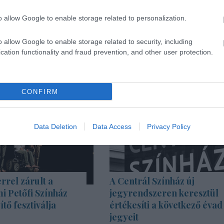
o allow Google to enable storage related to personalization.
o allow Google to enable storage related to security, including
cation functionality and fraud prevention, and other user protection.
CONFIRM
Data Deletion
Data Access
Privacy Policy
rrel zárult a
A Centrál Színház új
i Petőfi Színház
jegyrendszeren keresztül
tő fesztiválja
értékesíti a következő évad
jegyeit