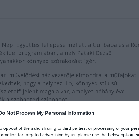
i Népi Együttes fellépése mellett a Gül baba és a R
Esték idei programjában, amely Pataki Dezső
gyanakkor könnyed szórakozást ígér.
vári művelődési ház vezetője elmondta: a műfajokat
ekedtek, hogy a helyhez illő, könnyed stílusú
zletet" jelent maga a vár, amelyet néhány éve
ék a szabadtéri színpadot.
Do Not Process My Personal Information
to opt-out of the sale, sharing to third parties, or processing of your per
formation for targeted advertising by us, please use the below opt-out s