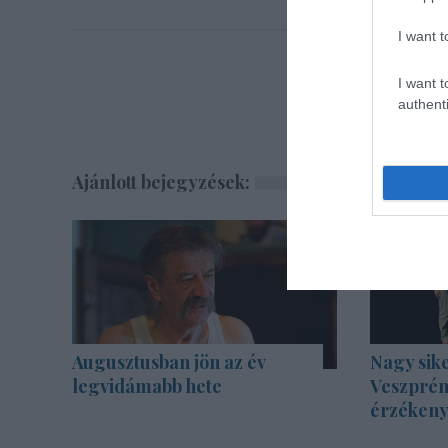
I want t
I want t
authenti
Ajánlott bejegyzések:
Augusztusban jön az év
Nagy sike
legvidámabb hete
Veszprém
érzékenyí