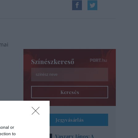
ómai
Színészkereső
Keresés
Jegyvásárlás
sonal or
ection to
Vaszary János: A