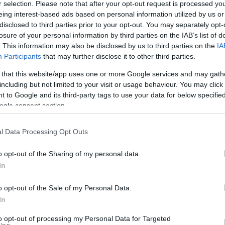
r selection. Please note that after your opt-out request is processed y
eing interest-based ads based on personal information utilized by us or
disclosed to third parties prior to your opt-out. You may separately opt-
losure of your personal information by third parties on the IAB’s list of
. This information may also be disclosed by us to third parties on the
IA
Participants
that may further disclose it to other third parties.
 that this website/app uses one or more Google services and may gath
including but not limited to your visit or usage behaviour. You may click 
 to Google and its third-party tags to use your data for below specifi
ogle consent section.
unafoldvar-muvhaz.hu
l Data Processing Opt Outs
o opt-out of the Sharing of my personal data.
 zenekar
koncertje lesz.
Július 5-én
pedig egy operet
In
űvészei a
Gül baba
című darabot adják elő. Az előadá
játssza azt a szerepet, amelyet annak idején a néps
o opt-out of the Sale of my Personal Data.
 mesélte
Pataki Dezső
.
In
to opt-out of processing my Personal Data for Targeted