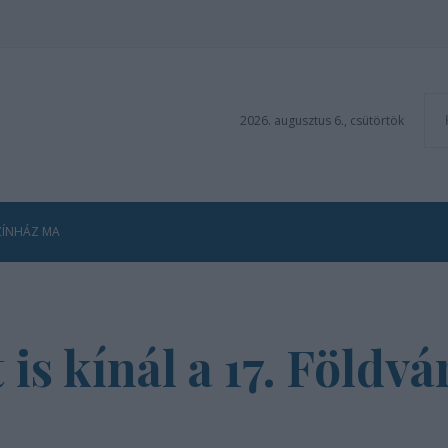
2026. augusztus 6., csütörtök
ZÍNHÁZ MA
is kínál a 17. Földvá