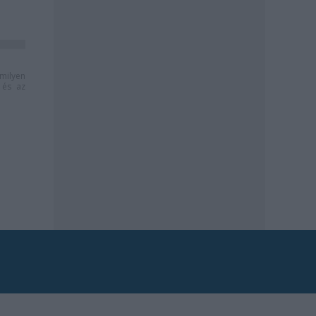
milyen
és az