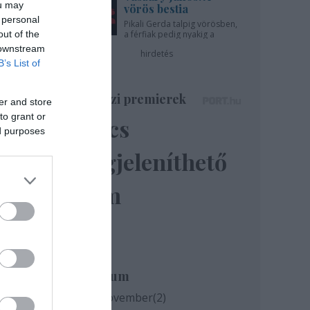
ou may
vörös bestia
 personal
Pikali Gerda talpig vörösben,
out of the
a férfiak pedig nyakig a
pácban - az Újszínházban!
 downstream
hirdetés
B’s List of
Színházi premierek
er and store
to grant or
Nincs
ed purposes
megjeleníthető
elem
tel
s
zerű
Archívum
2020 november
(
2
)