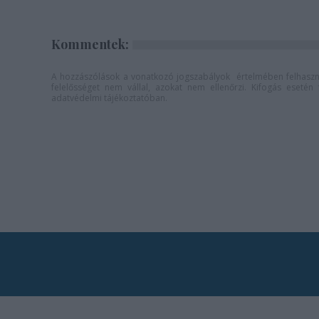
Kommentek:
A hozzászólások a
vonatkozó jogszabályok
értelmében felhaszná
felelősséget nem vállal, azokat nem ellenőrzi. Kifogás eseté
adatvédelmi tájékoztatóban
.