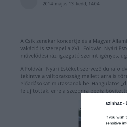
2014. május 13. kedd, 14:04
A Csík zenekar koncertje és a Magyar Állam
vakáció is szerepel a XVII. Földvári Nyári 
művelődésiház-igazgató szerint igényes, u
A Földvári Nyári Estéket szervező dunaföld
tekintve a változatosság mellett arra is tör
előadásokat mutassanak be. Hangulatos „dís
felújítottak, erre a szezonra pedig bővített
szinhaz -
If you wish 
sensitive in