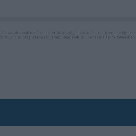
lói tartalomnak minősülnek, értük a
szolgáltatás technikai
üzemeltetője sem
n forduljon a blog szerkesztőjéhez. Részletek a
Felhasználási feltételekben