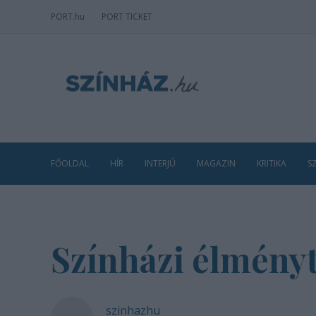
PORT
.hu
PORT TICKET
FŐOLDAL
HÍR
INTERJÚ
MAGAZIN
KRITIKA
S
Színházi élményt 
szinhazhu