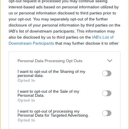
opt-out request is processed you may continue seeing
interest-based ads based on personal information utilized by
us or personal information disclosed to third parties prior to
your opt-out. You may separately opt-out of the further
disclosure of your personal information by third parties on the
IAB’s list of downstream participants. This information may
also be disclosed by us to third parties on the
IAB’s List of
Downstream Participants
that may further disclose it to other
A gyerekek a
Hófehérke és a hét törpe
és a
Süsü a
third parties.
sárkány
mellett a
BonBon matiné
előadását és
A
Please note that this website/app uses one or more Google
Personal Data Processing Opt Outs
vaskakas
című táncjátékot nézhetik meg. A
services and may gather and store information including but
Latinovits-Bujtor Játékszínben öt bemutató várható,
not limited to your visit or usage behaviour. You may click to
I want to opt-out of the Sharing of my
köztük
Eperjes Károly
Az igazat mondd, ne csak a
personal data.
grant or deny consent to Google and its third-party tags to
Opted In
valódit
című önálló estje.
use your data for below specified purposes in below Google
consent section.
I want to opt-out of the Sale of my
Personal Data.
Egresi Zsuzsanna
, a színház értékesítési vezetője
Opted In
beszélt a
Bérletek éjszakája
című rendezvényről,
I want to opt-out of processing my
amely - immár második alkalommal - június 6-án
Personal Data for Targeted Advertising.
lesz és amelynek keretében kedvezményesen
Opted In
vásárolhatnak bérletet az érdeklődők új évadra.