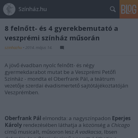
Színház.hu
8 felnőtt- és 4 gyerekbemutató a
veszprémi színház műsorán
szinhazhu
•
2014. május 14.
A jövő évadban nyolc felnőtt- és négy
gyermekdarabot mutat be a Veszprémi Petőfi
Színház - mondta el Oberfrank Pál, a teátrum
vezetője szerdai évadismertető sajtótájékoztatóján
Veszprémben.
Oberfrank Pál
elmondta: a nagyszínpadon
Eperjes
Károly
rendezésében láthatja a közönség a
Chicago
című musicalt, műsoron lesz
A vadkacsa
, Ibsen