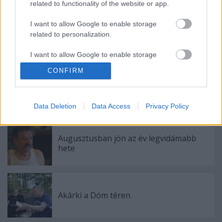
related to functionality of the website or app.
I want to allow Google to enable storage
related to personalization.
I want to allow Google to enable storage
related to security, including authentication
CONFIRM
functionality and fraud prevention, and other
user protection.
Data Deletion
Data Access
Privacy Policy
Ajánlott bejegyzések:
Augusztusban jön az év legvidámabb
hete
Akárki a Dóm téren