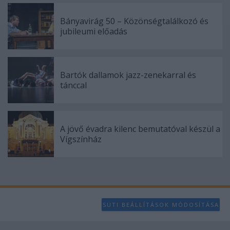
Bányavirág 50 – Közönségtalálkozó és
jubileumi előadás
Bartók dallamok jazz-zenekarral és
tánccal
A jövő évadra kilenc bemutatóval készül a
Vígszínház
SÜTI BEÁLLÍTÁSOK MÓDOSÍTÁSA