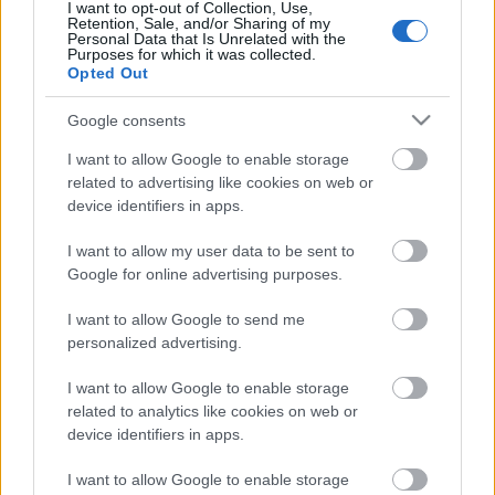
I want to opt-out of Collection, Use,
Retention, Sale, and/or Sharing of my
Personal Data that Is Unrelated with the
A sajtótájékoztatón mutatta be az
50 év Thália
Purposes for which it was collected.
Opted Out
szolgálatában
című művet
Poór Ferenc
író, valamint
a színház sajtóreferense,
Varga Róbert
. "Ez a könyv
Google consents
arról szól, hogy az újságírók hogyan látták a színház
elmúlt 50 esztendejét, a fél évszázad kronologikus
I want to allow Google to enable storage
feldolgozása történik meg a sajtó tükrében" -
related to advertising like cookies on web or
mondta
Varga Róbert
.
device identifiers in apps.
I want to allow my user data to be sent to
A sajtótájékoztatón részt vett
Sebe István
, a Polányi
Google for online advertising purposes.
Passió Egyesület elnöke is, aki elmondta: egy év
szünet után ismét lesz Polányi Passió
I want to allow Google to send me
personalized advertising.
Magyarpolányban június 6-án, 7-én, 8-án, 13-án és
14-én.
I want to allow Google to enable storage
related to analytics like cookies on web or
device identifiers in apps.
Forrás: MTI
I want to allow Google to enable storage