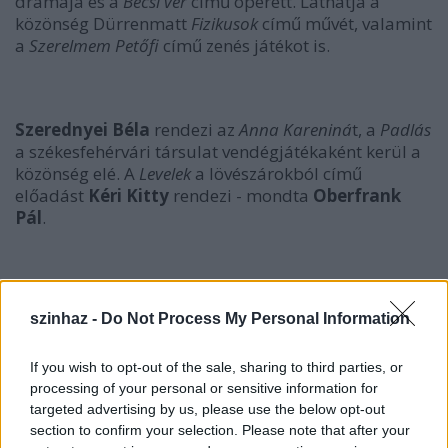
drámája és a
Bécsi vér
című operett. Láthatja a
közönség Dürrenmatt
Fizikusok
című művét, valamint
a
Szerelmem Petőfi
című zenés játékot is.
Szerednyei Béla
rendezi az
Anna Kareniná
t, a
Padlás
a székesfehérvári társulat vendégjátékaként kerül a
közönség elé. A
Levelek
a lövészárokból című
előadást
Kéri Kitty
rendezi - mondta
Oberfrank
Pál
.
szinhaz -
Do Not Process My Personal Information
If you wish to opt-out of the sale, sharing to third parties, or
processing of your personal or sensitive information for
targeted advertising by us, please use the below opt-out
section to confirm your selection. Please note that after your