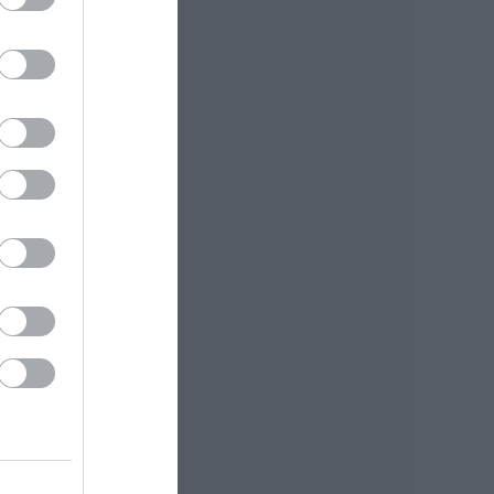
n a
,
s