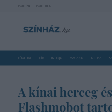
PORT
.hu
PORT TICKET
FŐOLDAL
HÍR
INTERJÚ
MAGAZIN
KRITIKA
S
A kínai herceg é
Flashmobot tarto