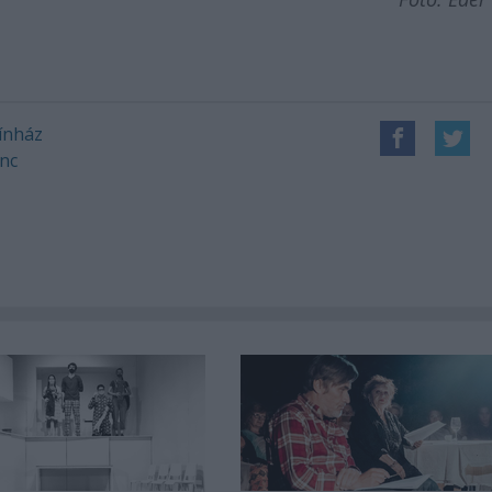
ínház
nc