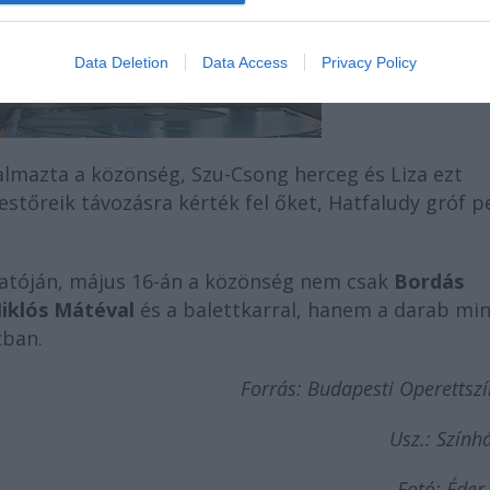
Data Deletion
Data Access
Privacy Policy
almazta a közönség, Szu-Csong herceg és Liza ezt
tőreik távozásra kérték fel őket, Hatfaludy gróf p
atóján, május 16-án a közönség nem csak
Bordás
Miklós Mátéval
és a balettkarral, hanem a darab mi
zban.
Forrás: Budapesti Operettsz
Usz.: Szính
Fotó: Éder