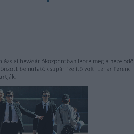
 ázsiai bevásárlóközpontban lepte meg a nézelődő
tönzött bemutató csupán ízelítő volt, Lehár Ferenc
rtják.