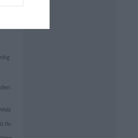
edig
nden
ínház
áz.hu
 Vera