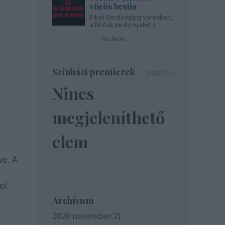
vörös bestia
Pikali Gerda talpig vörösben,
a férfiak pedig nyakig a
pácban - az Újszínházban!
hirdetés
Színházi premierek
Nincs
megjeleníthető
elem
e. A
el.
Archívum
2020 november
(
2
)