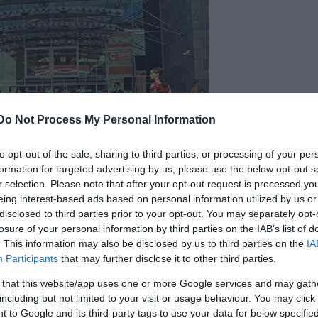
Do Not Process My Personal Information
to opt-out of the sale, sharing to third parties, or processing of your per
formation for targeted advertising by us, please use the below opt-out s
r selection. Please note that after your opt-out request is processed y
eing interest-based ads based on personal information utilized by us or
disclosed to third parties prior to your opt-out. You may separately opt-
gy nő után", aki pedig nem volt más, mint a nézelőd
losure of your personal information by third parties on the IAB’s list of
arítónő. A bevásárlóközpont alkalmazottja viszont
. This information may also be disclosed by us to third parties on the
IA
 vágyott Kína európai nagykövetétől, és pillanatok
Participants
that may further disclose it to other third parties.
dalán. Egyenköpenyéből
Bordás Barbara
bújt ki és
 that this website/app uses one or more Google services and may gath
bb partnerével az operett-irodalom egyik legismer
including but not limited to your visit or usage behaviour. You may click 
 to Google and its third-party tags to use your data for below specifi