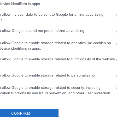
evice identifiers in apps.
o allow my user data to be sent to Google for online advertising
s.
to allow Google to send me personalized advertising.
eje volt, hogy felfogja a történteket, és elmerüljö
o allow Google to enable storage related to analytics like cookies on
k a szatyrokkal megrakodott Hatfaludy Ferenc gróf
evice identifiers in apps.
ozzá pedig minden irányból táncosok csatlakoztak é
áncos-komikusnak a színház balettkara segített
o allow Google to enable storage related to functionality of the website
lt a zene, a vásárlást pedig az Operettszínház
denki abbahagyta.
o allow Google to enable storage related to personalization.
o allow Google to enable storage related to security, including
cation functionality and fraud prevention, and other user protection.
CONFIRM