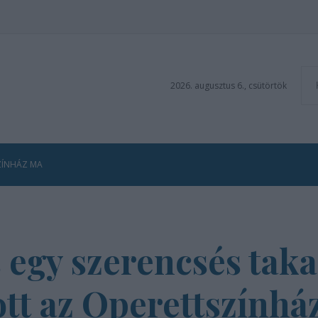
2026. augusztus 6., csütörtök
ZÍNHÁZ MA
s egy szerencsés taka
tt az Operettszínhá