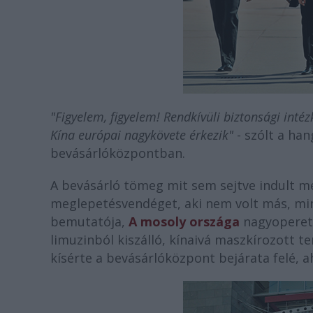
"Figyelem, figyelem! Rendkívüli biztonsági inté
Kína európai nagykövete érkezik"
- szólt a ha
bevásárlóközpontban.
A bevásárló tömeg mit sem sejtve indult me
meglepetésvendéget, aki nem volt más, m
bemutatója,
A mosoly országa
nagyoperett
limuzinból kiszálló, kínaivá maszkírozott
kísérte a bevásárlóközpont bejárata felé, 