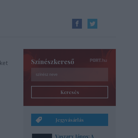
Színészkereső
ket
Keresés
Jegyvásárlás
Vaszary János: A