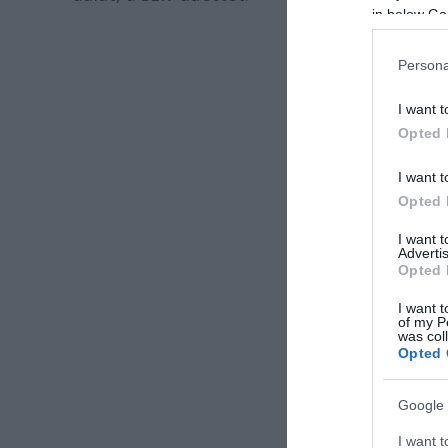
in below Go
Persona
I want t
Opted 
I want t
Opted 
I want 
Advertis
Opted 
I want t
of my P
was col
Opted 
Google 
I want t