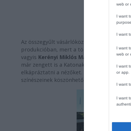
web or d
I want t
purpose
I want 
Az összegyűlt vásárlóközönségnek nem sok id
I want t
produkcióban, mert a tömegből egyszercsa
web or d
vagyis
Kerényi Miklós Máté
bukkant fel, h
már zengett is a Katonakarmester dala. A t
I want t
elkápráztatni a nézőket. Pergett a dob, szó
or app.
színészeinek köszönhetően pár percre min
I want t
I want t
authenti