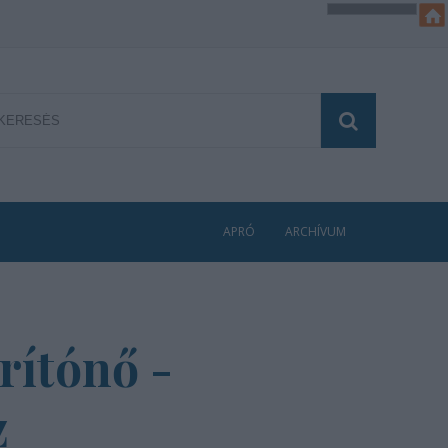
APRÓ
ARCHÍVUM
rítónő -
z