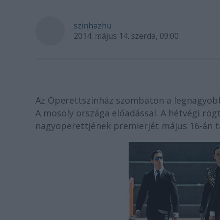
szinhazhu
2014. május 14. szerda, 09:00
Az Operettszínház szombaton a legnagyobb
A mosoly országa előadással. A hétvégi rög
nagyoperettjének premierjét május 16-án ta