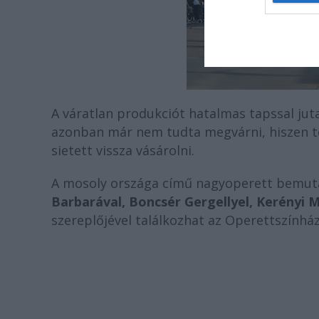
A váratlan produkciót hatalmas tapssal jut
azonban már nem tudta megvárni, hiszen tes
sietett vissza vásárolni.
A mosoly országa című nagyoperett bemut
Barbarával, Boncsér Gergellyel, Kerényi 
szereplőjével találkozhat az Operettszínhá