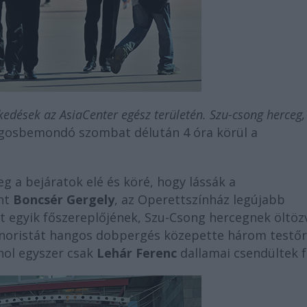
zkedések az AsiaCenter egész területén. Szu-csong herceg,
ngosbemondó szombat délután 4 óra körül a
g a bejáratok elé és köré, hogy lássák a
int
Boncsér Gergely
, az Operettszínház legújabb
 egyik főszereplőjének, Szu-Csong hercegnek öltözv
 tenoristát hangos dobpergés közepette három testőr
ahol egyszer csak
Lehár Ferenc
dallamai csendültek f